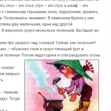
то стол – это стол, стул – это стул, а шкаф – это
с глиняными горшками, окно, подоконник, кровать,
на. Полкомнаты занимает. В каменном брюхе у нее
слева две маленькие, одна над другой.
. В верхнюю сунул несколько поленьев. Вытащил из-
мни про хворост над головой. Сейчас как полыхнет!
ваю, – объяснил гном и сунул тлеющий трут в
 поленья. Потом надул щеки и стал раздувать огонь
 сказал
том закрыл
ть
. – Нижняя
дух. Тогда
е? –