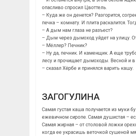
опасливо спросил Цвоттель.
– Куда же он денется? Разгорится, согрее
печка – комнату. И плита раскалится. То
– А дым нам глаза не разъест?
– Дым через дымоход уйдет на улицу. 
– Мёллер? Печник?
– Ну да, печник. И каменщик. А еще труб
лесу и прочищает дымоходы. Весной и в
– сказал Хёрбе и принялся варить кашу.
ЗАГОГУЛИНА
Самая густая каша получается из муки б
ежевичном сиропе. Самая душистая – ес
Самая жирная – от столовой ложки орехо
когда ее украсишь веточкой сушеной мя