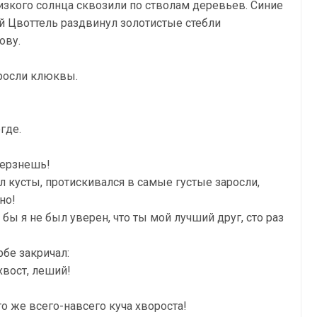
изкого солнца сквозили по стволам деревьев. Синие
й Цвоттель раздвинул золотистые стебли
ову.
аросли клюквы.
где.
мерзнешь!
л кусты, протискивался в самые густые заросли,
но!
 бы я не был уверен, что ты мой лучший друг, сто раз
рбе закричал:
хвост, леший!
о же всего-навсего куча хвороста!