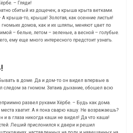
ёрбе. – Гляди!
уратно сбитый из дощечек, а крыша крыта ветками.
– А крыша-то, крыша! Золотая, как осенние листья!
 гномьих домов, как и их шляпы, меняют цвет по
имой – белые, летом – зеленые, а весной – голубые.
чего, ему еще много интересного предстоит узнать.
!
ывать в доме. Да и дом-то он видел впервые в
л следом за гномом. Затаив дыхание, обошел всю
еприимно развел руками Хёрбе. – Будь как дома.
 места хватит. А я пока сварю кашу. Не возражаешь?
н и в глаза никогда каши не видел! Да что каша!
остей. Леший прислонился к двери и решил
 штуковинах, наставленных на полу и навешанных на