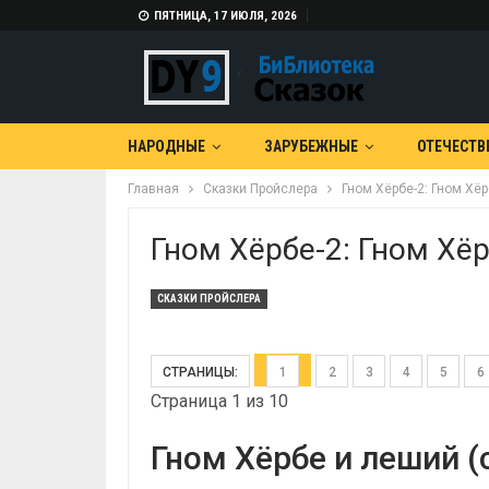
ПЯТНИЦА, 17 ИЮЛЯ, 2026
НАРОДНЫЕ
ЗАРУБЕЖНЫЕ
ОТЕЧЕСТВ
Главная
Сказки Пройслера
Гном Хёрбе-2: Гном Хё
Гном Хёрбе-2: Гном Хё
СКАЗКИ ПРОЙСЛЕРА
СТРАНИЦЫ:
1
2
3
4
5
6
Страница 1 из 10
Гном Хёрбе и леший (