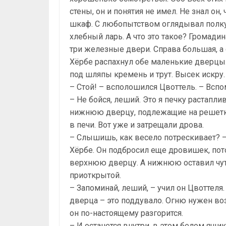
стены, он и понятия не имел. Не знал он, ч
шкаф. С любопытством оглядывал полку 
хлебный ларь. А что это такое? Громади
три железные двери. Справа большая, а 
Хёрбе распахнул обе маленькие дверцы
под шляпы кремень и трут. Высек искру.
– Стой! – всполошился Цвоттель. – Вспо
– Не бойся, леший. Это я печку растапли
нижнюю дверцу, подлежащие на решетке
в печи. Вот уже и затрещали дрова.
– Слышишь, как весело потрескивает? –
Хёрбе. Он подбросил еще дровишек, по
верхнюю дверцу. А нижнюю оставил чу
приоткрытой.
– Запоминай, леший, – учил он Цвоттеля
дверца – это поддувало. Огню нужен воз
он по-настоящему разгорится.
– И останется внутри, в этом белом ящик