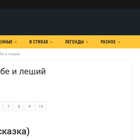
ЕННЫЕ
В СТИХАХ
ЛЕГЕНДЫ
РАЗНОЕ
рбе и леший
рбе и леший
7
8
9
10
сказка)