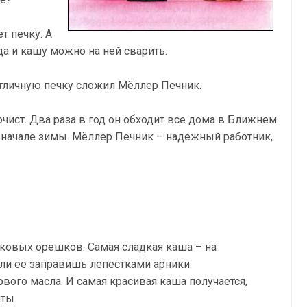
т печку. А
гда и кашу можно на ней сварить.
Отличную печку сложил Мёллер Печник.
очист. Два раза в год он обходит все дома в Ближнем
 начале зимы. Мёллер Печник – надежный работник,
уковых орешков. Самая сладкая каша – на
ли ее заправишь лепестками арники.
вого масла. И самая красивая каша получается,
ты.