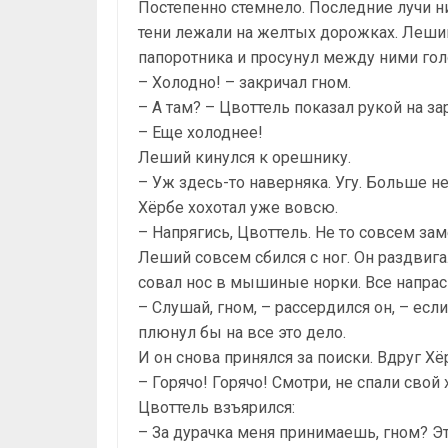
Постепенно стемнело. Последние лучи н
тени лежали на желтых дорожках. Леши
папоротника и просунул между ними гол
– Холодно! – закричал гном.
– А там? – Цвоттель показал рукой на з
– Еще холоднее!
Леший кинулся к орешнику.
– Уж здесь-то наверняка. Угу. Больше не
Хёрбе хохотал уже вовсю.
– Напрягись, Цвоттель. Не то совсем за
Леший совсем сбился с ног. Он раздвига
совал нос в мышиные норки. Все напрас
– Слушай, гном, – рассердился он, – если
плюнул бы на все это дело.
И он снова принялся за поиски. Вдруг Хё
– Горячо! Горячо! Смотри, не спали свой 
Цвоттель взъярился:
– За дурачка меня принимаешь, гном? Эт