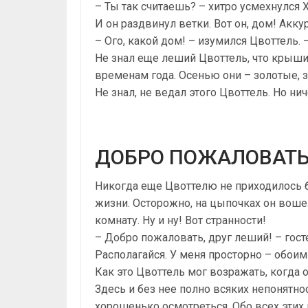
– Ты так считаешь? – хитро усмехнулся Х
И он раздвинул ветки. Вот он, дом! Акк
– Ого, какой дом! – изумился Цвоттель. 
Не знал еще леший Цвоттель, что крыши
временам года. Осенью они – золотые, з
Не знал, не ведал этого Цвоттель. Но ни
ДОБРО ПОЖАЛОВАТЬ
Никогда еще Цвоттелю не приходилось б
жизни. Осторожно, на цыпочках он воше
комнату. Ну и ну! Вот странности!
– Добро пожаловать, друг леший! – гост
Располагайся. У меня просторно – обоим
Как это Цвоттель мог возражать, когда о
Здесь и без нее полно всяких непонятн
хорошенько осмотреться. Обо всех этих