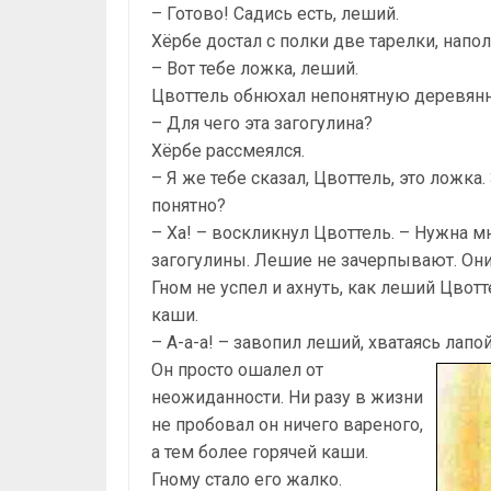
– Готово! Садись есть, леший.
Хёрбе достал с полки две тарелки, напол
– Вот тебе ложка, леший.
Цвоттель обнюхал непонятную деревянн
– Для чего эта загогулина?
Хёрбе рассмеялся.
– Я же тебе сказал, Цвоттель, это ложка.
понятно?
– Ха! – воскликнул Цвоттель. – Нужна м
загогулины. Лешие не зачерпывают. Он
Гном не успел и ахнуть, как леший Цвот
каши.
– А-а-а! – завопил леший, хватаясь лап
Он просто ошалел от
неожиданности. Ни разу в жизни
не пробовал он ничего вареного,
а тем более горячей каши.
Гному стало его жалко.