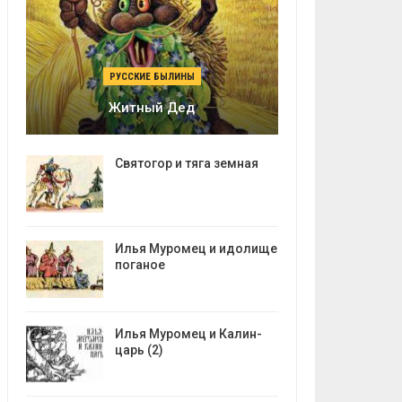
РУССКИЕ БЫЛИНЫ
Житный Дед
Святогор и тяга земная
Илья Муромец и идолище
поганое
Илья Муромец и Калин-
царь (2)