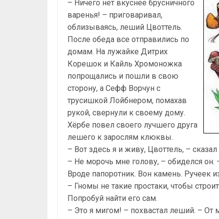
– Ничего нет вкуснее брусничного
варенья! – приговаривал,
облизываясь, леший Цвоттель.
После обеда все отправились по
домам. На лужайке Дитрих
Корешок и Кайль Хромоножка
попрощались и пошли в свою
сторону, а Сефф Ворчун с
трусишкой Лойбнером, помахав
рукой, свернули к своему дому.
Хёрбе повел своего лучшего друга
лешего к зарослям клюквы.
– Вот здесь я и живу, Цвоттель, – сказа
– Не морочь мне голову, – обиделся он.
Вроде папоротник. Вон камень. Ручеек из
– Гномы не такие простаки, чтобы строит
Попробуй найти его сам.
– Это я мигом! – похвастал леший. – От 