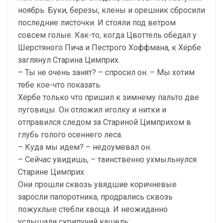
ноябрь. Буки, березы, клены и орешник сбросили
последние листочки. И стояли под ветром
совсем голые. Как-то, когда Цвоттель обедал у
Шерстяного Пича и Пестрого Хоффмана, к Хёрбе
заглянул Старина Цимприх.
– Ты не очень занят? – спросил он. – Мы хотим
тебе кое-что показать.
Хёрбе только что пришил к зимнему пальто две
пуговицы. Он отложил иголку и нитки и
отправился следом за Стариной Цимприхом в
глубь голого осеннего леса.
– Куда мы идем? – недоумевал он.
– Сейчас увидишь, – таинственно ухмыльнулся
Старине Цимприх.
Они прошли сквозь увядшие коричневые
заросли папоротника, продрались сквозь
пожухлые стебли хвоща. И неожиданно
услышали скрипучий кашель: