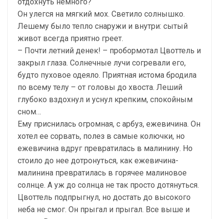
отдохнуть немного?
Он улегся на мягкий мох. Светило солнышко.
Лешему было тепло снаружи и внутри: сытый
живот всегда приятно греет.
– Почти летний денек! – пробормотал Цвоттель и
закрыл глаза. Солнечные лучи согревали его,
будто пуховое одеяло. Приятная истома бродила
по всему телу – от головы до хвоста. Леший
глубоко вздохнул и уснул крепким, спокойным
сном…
Ему приснилась огромная, с арбуз, ежевичина. Он
хотел ее сорвать, полез в самые колючки, но
ежевичина вдруг превратилась в малинину. Но
стоило до нее дотронуться, как ежевичина-
малинина превратилась в горячее малиновое
солнце. А уж до солнца не так просто дотянуться.
Цвоттель подпрыгнул, но достать до высокого
неба не смог. Он прыгал и прыгал. Все выше и