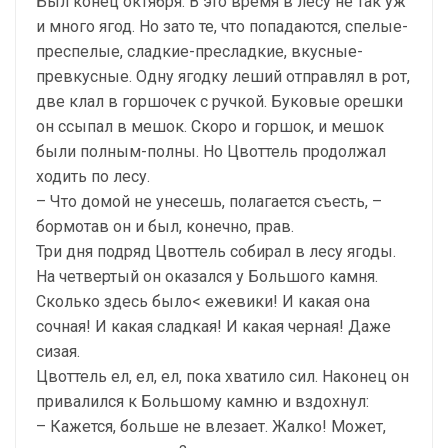
Был конец октября. В это время в лесу не так уж
и много ягод. Но зато те, что попадаются, спелые-
преспелые, сладкие-пресладкие, вкусные-
превкусные. Одну ягодку леший отправлял в рот,
две клал в горшочек с ручкой. Буковые орешки
он ссыпал в мешок. Скоро и горшок, и мешок
были полным-полны. Но Цвоттель продолжал
ходить по лесу.
– Что домой не унесешь, полагается съесть, –
бормотав он и был, конечно, прав.
Три дня подряд Цвоттель собирал в лесу ягоды.
На четвертый он оказался у Большого камня.
Сколько здесь было< ежевики! И какая она
сочная! И какая сладкая! И какая черная! Даже
сизая.
Цвоттель ел, ел, ел, пока хватило сил. Наконец он
привалился к Большому камню и вздохнул:
– Кажется, больше не влезает. Жалко! Может,