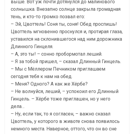
выше. Вот уж почти дотянулся до малинового
солнышка. Внезапно солнце закрыла громадная
тень, и кто-то громко позвал его:
– Эй, Цвоттель! Соня ты, соня! Обед проспишь!
Цвоттель мгновенно проснулся и, протирая глаза,
уставился на склонившегося над ним дорожника
Длинного Гинцеля.
– А, это ты! – сонно пробормотал леший.
– Я за тобой пришел, – сказал Длинный Гинцель.
– Мы с Мёллером Печником приглашаем
сегодня тебя к нам на обед.
– Меня? Одного? А как же Хёрбе?
– Не волнуйся, леший, – успокоил его Длинный
Гинцель. – Хёрбе тоже приглашен, но у него
дела…
– Ну, если так, то я согласен, – важно сказал
Цвоттель, у которого в животе снова появилось
немного места. Наверное, оттого, что он во сне