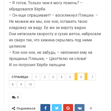
– Я готов. Только чем я могу помочь? –
обрадовался Хёрбе.
– Он еще спрашивает! – воскликнул Плишке. –
Не можем же мы, кхе-кхе, оставить твою
кладовку на виду. Ее же за версту видно.
Они натаскали хворосту и сухих веток, набросали
их сверх так, что хижина скрылась под ними
целиком.
– Кхе-кхе-кхе, не забудь, – напомнил ему на
прощанье Плишке, – Цвоттелю ни слова!
И он погрозил Хёрбе пальцем.
СТРАНИЦЫ:
1
2
3
4
5
6
7
8
9
10
0
Поделиться