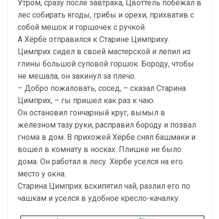
Утром, сразу после завтрака, Цвоттель побежал в
лес собирать ягоды, грибы и орехи, прихватив с
собой мешок и горшочек с ручкой.
А Хёрбе отправился к Старине Цимприху.
Цимприх сидел в своей мастерской и лепил из
глины большой суповой горшок. Бороду, чтобы
не мешала, он закинул за плечо.
– Добро пожаловать, сосед, – сказал Старина
Цимприх, – гы пришел как раз к чаю.
Он остановил гончарный круг, вымыл в
железном тазу руки, расправил бороду и позвал
гнома в дом. В прихожей Хёрбе снял башмаки и
вошел в комнату в носках. Плишке не было
дома. Он работал в лесу. Хёрбе уселся на его
место у окна.
Старина Цимприх вскипятил чай, разлил его по
чашкам и уселся в удобное кресло-качалку.