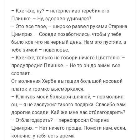
– Кхе-кхе, ну? – нетерпеливо теребил его
Плишке. – Ну, здорово удивился?
– Это все твое, – широко развел руками Старина
Цимприх. – Соседи позаботились, чтобы у тебя
было кое-что на черный день. Нам это пустяки, а
тебе зимой – подспорье.
– Кхе-кхе, только не говори ничего Цвоттелю, –
предупредил Плишке. – Не то он до зимы все
слопает.
От волнения Хёрбе вытащил большой носовой
платок и громко высморкался.
– Клянусь моей большой шляпой, – промолвил
он, – я не заслужил такого подарка. Спасибо вам,
дорогие соседи. Кай же мне вас отблагодарить?
– Отблагодарить? – переспросил Старина
Цимприх. – Нет ничего проще. Помоги нам, если,
конечно, у тебя есть время.