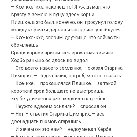
– Кхе-кхе-кхе, наконец-то! Я уж думал, что
врасту в землю и пущу здесь корни.
Плишке, а это был, конечно, он, просунул голову
между корнями дерева и загадочно улыбнулся:
– Кхе-кхе-кхе, спорим, дружище, что сейчас ты
обомлеешь!
Среди корней притаилась крохотная хижина.
Хёрбе раньше ее здесь не видел.
– Это всего-навсего землянка, – сказал Старина
Цимприх. – Подвальчик, погреб, можно сказать.
– Кхе-кхе, – прокашлялся Плишке, – за такой
короткий срок большего не выстроишь.
Хёрбе удивленно разглядывал погребок.
– Неужто вдвоем осилили? – спросил он.
– Нет, – ответил Старина Цимприх, – все
двенадцать гномов старались.
– И зачем он это вам? – недоумевал Хёрбе.
– А ты загляни внутрь, – предложил Плишке.