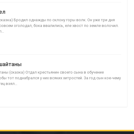
ел
(сказка) Бродил однажды по склону горы волк. Он уже три дня
 совсем оголодал, бока ввалились, еле хвост по земле волочил.
л…
шайтаны
аны (сказка) Отдал крестьянин своего сына в обучение
бы тот поднабрался у них всяких хитростей. За год сын кое-чему
тец взял…