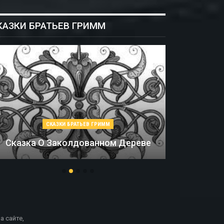
КАЗКИ БРАТЬЕВ ГРИММ
СКАЗКИ БРАТЬЕВ ГРИММ
Соломинка, Уголь И Боб
М
а сайте,