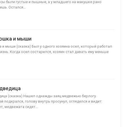
сы были густые и пышные, а у младшего на макушке рано
ешь. Остался…
кошка и мыши
а и мыши (сказка) Был у одного хозяина осел, который работал
жизнь. Когда осел состарился, хозяин стал давать ему меньше
едведица
дица (сказка) Нашел однажды заяц медвежью берлогу.
ей подкрался, голову внутрь просунул, огляделся и видит:
т, медвежата сидят…