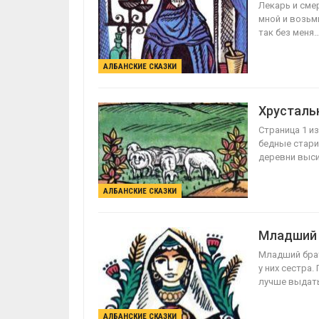
Лекарь и сме
мной и возьм
так без меня
АЛБАНСКИЕ СКАЗКИ
Хрусталь
Страница 1 и
бедные старик
деревни выс
АЛБАНСКИЕ СКАЗКИ
Младший 
Младший брат
у них сестра.
лучше выдат
АЛБАНСКИЕ СКАЗКИ