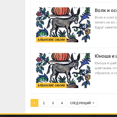
Волк и ос
Волк и осел 
ничего не ел,
Вдруг замети
АЛБАНСКИЕ СКАЗКИ
Юноша и 
Юноша и шайт
шайтанам, что
обучился, и о
АЛБАНСКИЕ СКАЗКИ
1
2
3
4
СЛЕДУЮЩИЙ