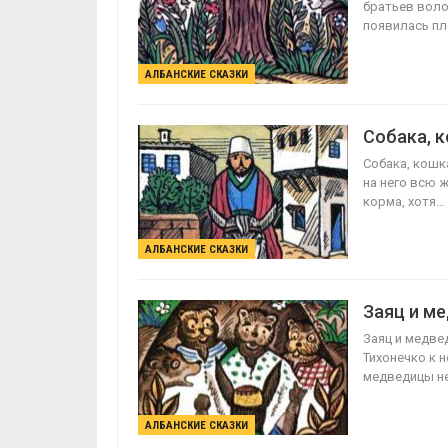
братьев воло
появилась пл
АЛБАНСКИЕ СКАЗКИ
Собака, 
Собака, кошк
на него всю 
корма, хотя…
АЛБАНСКИЕ СКАЗКИ
Заяц и м
Заяц и медве
Тихонечко к н
медведицы не
АЛБАНСКИЕ СКАЗКИ