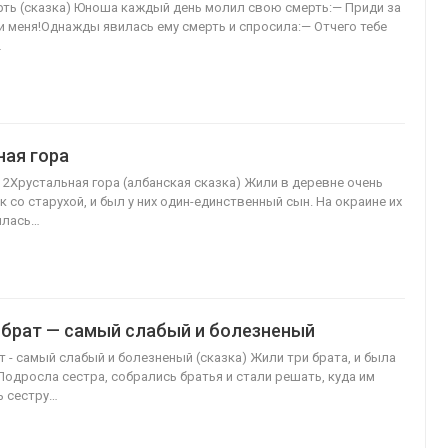
рть (сказка) Юноша каждый день молил свою смерть:— Приди за
и меня!Однажды явилась ему смерть и спросила:— Отчего тебе
…
ная гора
з 2Хрустальная гора (албанская сказка) Жили в деревне очень
 со старухой, и был у них один-единственный сын. На окраине их
илась…
брат — самый слабый и болезненый
 - самый слабый и болезненый (сказка) Жили три брата, и была
 Подросла сестра, собрались братья и стали решать, куда им
ь сестру…