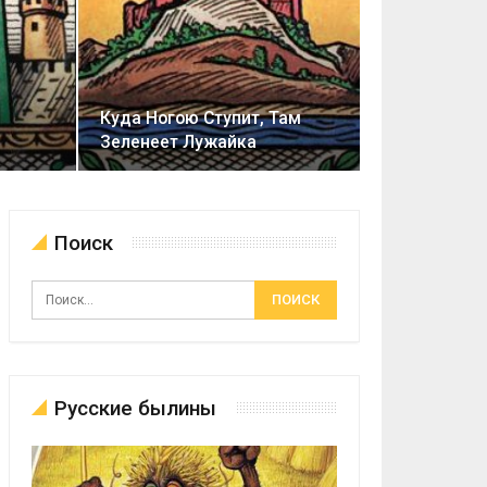
Куда Ногою Ступит, Там
Зеленеет Лужайка
Поиск
Русские былины