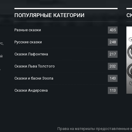
ПОПУЛЯРНЫЕ КАТЕГОРИИ
С
Разные сказки
435
Русские сказки
248
с,
Сказки Лафонтена
217
ёй
Сказки Льва Толстого
202
ь
СКАЗКИ БРАТЬЕВ ГРИММ
Сказки и басни Эзопа
143
Сказка О Заколдованном Дереве
Сказки Андерсена
113
Права на материалы предоставленные н