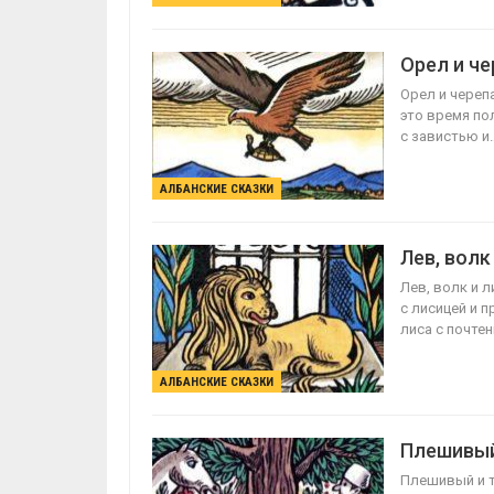
Орел и че
Орел и череп
это время по
с завистью и
АЛБАНСКИЕ СКАЗКИ
Лев, волк
Лев, волк и 
с лисицей и п
лиса с почте
АЛБАНСКИЕ СКАЗКИ
Плешивый
Плешивый и т