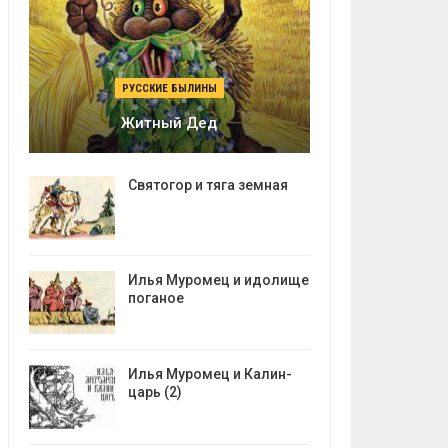
РУССКИЕ БЫЛИНЫ
Житный Дед
Святогор и тяга земная
Илья Муромец и идолище
поганое
Илья Муромец и Калин-
царь (2)