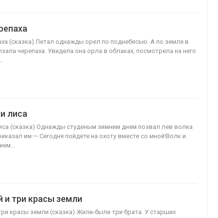
репаха
аха (сказка) Летал однажды орел по поднебесью. А по земле в
лзала черепаха. Увидела она орла в облаках, посмотрела на него
…
 и лиса
лиса (сказка) Однажды студеным зимним днем позвал лев волка
риказал им:— Сегодня пойдете на охоту вместе со мной!Волк и
нием…
 и три красы земли
ри красы земли (сказка) Жили-были три брата. У старших