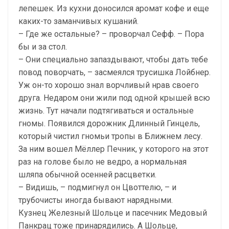
лепешек. Из кухни доносился аромат кофе и еще
каких-то заманчивых кушаний.
– Где же остальные? – проворчал Сефф. – Пора
бы и за стол.
– Они специально запаздывают, чтобы дать тебе
повод поворчать, – засмеялся трусишка Лойбнер.
Уж он-то хорошо знал ворчливый нрав своего
друга. Недаром они жили под одной крышей всю
жизнь. Тут начали подтягиваться и остальные
гномы. Появился дорожник Длинный Гинцель,
который чистил гномьи тропы в Ближнем лесу.
За ним вошел Мёллер Печник, у которого на этот
раз на голове было не ведро, а нормальная
шляпа обычной осенней расцветки.
– Видишь, – подмигнул он Цвоттелю, – и
трубочисты иногда бывают нарядными.
Кузнец Железный Шольце и пасечник Медовый
Панкрац тоже принарядились. А Шольце,