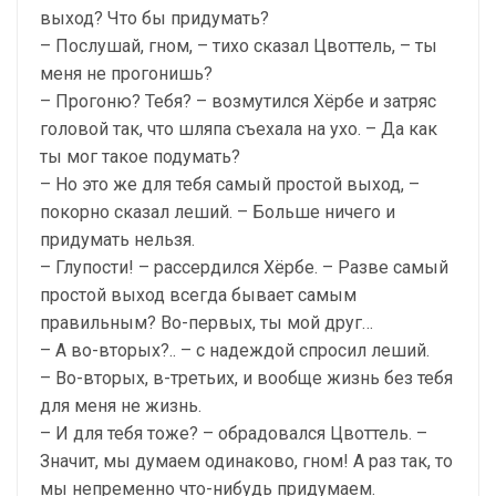
выход? Что бы придумать?
– Послушай, гном, – тихо сказал Цвоттель, – ты
меня не прогонишь?
– Прогоню? Тебя? – возмутился Хёрбе и затряс
головой так, что шляпа съехала на ухо. – Да как
ты мог такое подумать?
– Но это же для тебя самый простой выход, –
покорно сказал леший. – Больше ничего и
придумать нельзя.
– Глупости! – рассердился Хёрбе. – Разве самый
простой выход всегда бывает самым
правильным? Во-первых, ты мой друг…
– А во-вторых?.. – с надеждой спросил леший.
– Во-вторых, в-третьих, и вообще жизнь без тебя
для меня не жизнь.
– И для тебя тоже? – обрадовался Цвоттель. –
Значит, мы думаем одинаково, гном! А раз так, то
мы непременно что-нибудь придумаем.