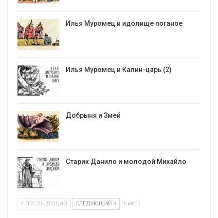
Илья Муромец и идолище поганое
Илья Муромец и Калин-царь (2)
Добрыня и Змей
Старик Данило и молодой Михайло
ПРЕДЫДУЩИЙ
СЛЕДУЮЩИЙ
1 из 11