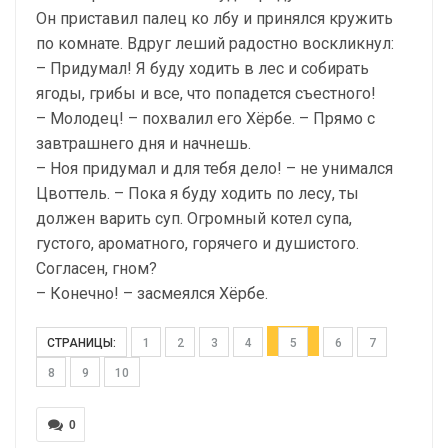
Он приставил палец ко лбу и принялся кружить
по комнате. Вдруг леший радостно воскликнул:
– Придумал! Я буду ходить в лес и собирать
ягоды, грибы и все, что попадется съестного!
– Молодец! – похвалил его Хёрбе. – Прямо с
завтрашнего дня и начнешь.
– Ноя придумал и для тебя дело! – не унимался
Цвоттель. – Пока я буду ходить по лесу, ты
должен варить суп. Огромный котел супа,
густого, ароматного, горячего и душистого.
Согласен, гном?
– Конечно! – засмеялся Хёрбе.
СТРАНИЦЫ:
1
2
3
4
5
6
7
8
9
10
0