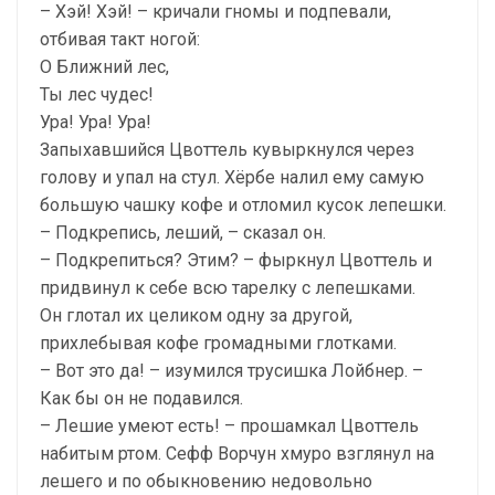
– Хэй! Хэй! – кричали гномы и подпевали,
отбивая такт ногой:
О Ближний лес,
Ты лес чудес!
Ура! Ура! Ура!
Запыхавшийся Цвоттель кувыркнулся через
голову и упал на стул. Хёрбе налил ему самую
большую чашку кофе и отломил кусок лепешки.
– Подкрепись, леший, – сказал он.
– Подкрепиться? Этим? – фыркнул Цвоттель и
придвинул к себе всю тарелку с лепешками.
Он глотал их целиком одну за другой,
прихлебывая кофе громадными глотками.
– Вот это да! – изумился трусишка Лойбнер. –
Как бы он не подавился.
– Лешие умеют есть! – прошамкал Цвоттель
набитым ртом. Сефф Ворчун хмуро взглянул на
лешего и по обыкновению недовольно