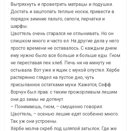
Вытряхнуть и проветрить матрацы и подушки.
Достать и заштопать теплые носки, привести в
порядок зимние пальто, сапоги, перчатки и
шарфы.
Цвоттель очень старался не отлынивать. Но он
слишком много и часто ел. На другие дела у него
просто времени не оставалось. С каждым днем
ему нужно было все больше и больше еды. Гном
не переставая пек хлеб. Печь ни на минуту не
остывала. Вот уже и ящик с мукой опустел. Хёрбе
растерянно глядел на пустое дно, чуть
присыпанное остатками муки. Кажется, Сефф
Ворчун был прав: с таким прожорливым лешим
они до зимы не дотянут.
– Понимаешь, гном, – смущенно говорил
Цвоттель, – осенью лешие едят особенно много.
Так уж они устроены.
Хёрбе молча скреб под шляпой затылок. Где же