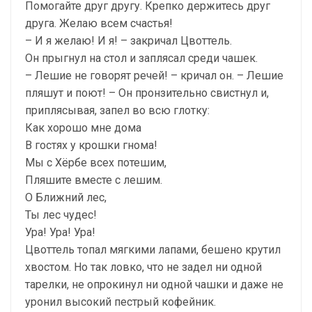
Помогайте друг другу. Крепко держитесь друг
друга. Желаю всем счастья!
– И я желаю! И я! – закричал Цвоттель.
Он прыгнул на стол и заплясал среди чашек.
– Лешие не говорят речей! – кричал он. – Лешие
пляшут и поют! – Он пронзительно свистнул и,
приплясывая, запел во всю глотку:
Как хорошо мне дома
В гостях у крошки гнома!
Мы с Хёрбе всех потешим,
Пляшите вместе с лешим.
О Ближний лес,
Ты лес чудес!
Ура! Ура! Ура!
Цвоттель топал мягкими лапами, бешено крутил
хвостом. Но так ловко, что не задел ни одной
тарелки, не опрокинул ни одной чашки и даже не
уронил высокий пестрый кофейник.