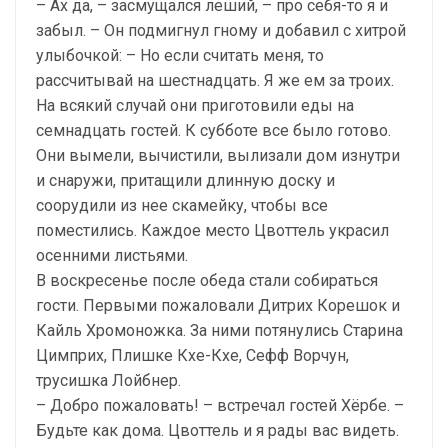
– Ах да, – засмущался леший, – про себя-то я и
забыл. – Он подмигнул гному и добавил с хитрой
улыбочкой: – Но если считать меня, то
рассчитывай на шестнадцать. Я же ем за троих.
На всякий случай они приготовили еды на
семнадцать гостей. К субботе все было готово.
Они вымели, вычистили, вылизали дом изнутри
и снаружи, притащили длинную доску и
соорудили из нее скамейку, чтобы все
поместились. Каждое место Цвоттель украсил
осенними листьями.
В воскресенье после обеда стали собираться
гости. Первыми пожаловали Дитрих Корешок и
Кайль Хромоножка. За ними потянулись Старина
Цимприх, Плишке Кхе-Кхе, Сефф Ворчун,
трусишка Лойбнер.
– Добро пожаловать! – встречал гостей Хёрбе. –
Будьте как дома. Цвоттель и я рады вас видеть.