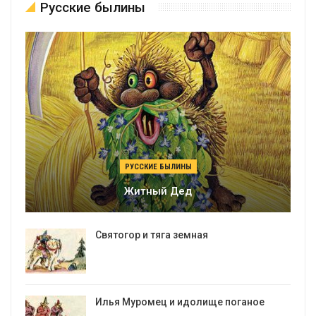
Русские былины
РУССКИЕ БЫЛИНЫ
Житный Дед
Святогор и тяга земная
Илья Муромец и идолище поганое