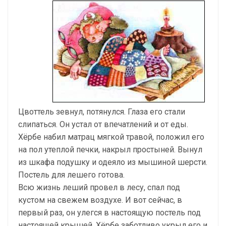
Цвоттель зевнул, потянулся. Глаза его стали
слипаться. Он устал от впечатлений и от еды.
Хёрбе набил матрац мягкой травой, положил его
на пол утеплой печки, накрыл простыней. Вынул
из шкафа подушку и одеяло из мышиной шерсти.
Постель для лешего готова.
Всю жизнь леший провел в лесу, спал под
кустом на свежем воздухе. И вот сейчас, в
первый раз, он улегся в настоящую постель под
настоящей крышей. Хёрбе заботливо укрыл его и