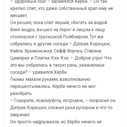
– Здоровый сон! – засмеялся Хёрбе. – Он так
крепко спит, что даже собственный храп ему не
мешает.
Он решил, пока спит леший, сбегать за водой.
Взял ведро, вышел на порог и лицом к лицу
столкнулся с трусишкой Лойбнером. Тут же
собрались и другие соседи – Дитрих Корешок,
Кайль Хромоножка, Сефф Ворчун, Старина
Цимприх и Плитке Кхе-Кхе. – Доброе утро! Что
это вы собрались в такую рань, уважаемые
соседи? – удивился Хёрбе.
Гномы махали руками, взволнованно
перешептывались. Хёрбе ничего не мог
разобрать.
– Говорите, пожалуйста, погромче, – попросил он.
Дитрих Корешок сложил руки рупором и что-то
закричал.
Он просто надрывался, но Хёрбе ничего не