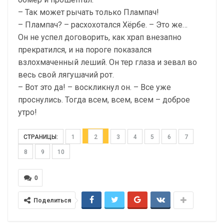
– Так может рычать только Плампач!
– Плампач? – расхохотался Хёрбе. – Это же…
Он не успел договорить, как храп внезапно
прекратился, и на пороге показался
взлохмаченный леший. Он тер глаза и зевал во
весь свой лягушачий рот.
– Вот это да! – воскликнул он. – Все уже
проснулись. Тогда всем, всем, всем – доброе
утро!
СТРАНИЦЫ:
1
2
3
4
5
6
7
8
9
10
0
Поделиться