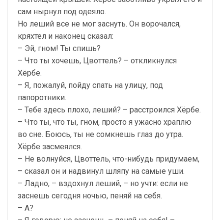
сам нырнул под одеяло.
Но леший все не мог заснуть. Он ворочался,
кряхтел и наконец сказал:
– Эй, гном! Ты спишь?
– Что ты хочешь, Цвоттель? – откликнулся
Хёрбе.
– Я, пожалуй, пойду спать на улицу, под
папоротники.
– Тебе здесь плохо, леший? – расстроился Хёрбе.
– Что ты, что ты, гном, просто я ужасно храплю
во сне. Боюсь, ты не сомкнешь глаз до утра.
Хёрбе засмеялся.
– Не волнуйся, Цвоттель, что-нибудь придумаем,
– сказал он и надвинул шляпу на самые уши.
– Ладно, – вздохнул леший, – но учти: если не
заснешь сегодня ночью, пеняй на себя.
– А?