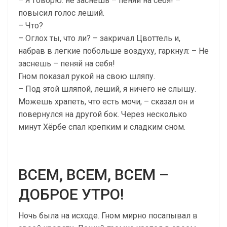
– Я говорю: не заснешь – пеняй на себя! –
повысил голос леший.
– Что?
– Оглох ты, что ли? – закричал Цвоттель и,
набрав в легкие побольше воздуху, гаркнул: – Не
заснешь – пеняй на себя!
Гном показал рукой на свою шляпу.
– Под этой шляпой, леший, я ничего не слышу.
Можешь храпеть, что есть мочи, – сказал он и
повернулся на другой бок. Через несколько
минут Хёрбе спал крепким и сладким сном.
ВСЕМ, ВСЕМ, ВСЕМ –
ДОБРОЕ УТРО!
Ночь была на исходе. Гном мирно посапывал в