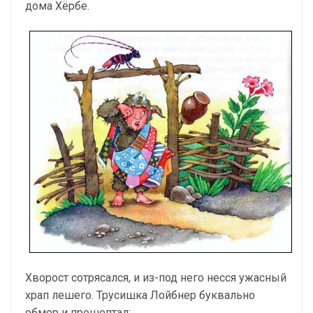
дома Хёрбе.
Хворост сотрясался, и из-под него несся ужасный
храп лешего. Трусишка Лойбнер буквально
обмер и прошептал: