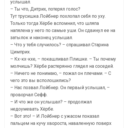
услышал.
– Ты что, Дитрих, потерял голос?
Тут трусишка Лойбнер похлопал себя по уху.
Только тогда Хёрбе вспомнил, что шляпа
напялена у него по самые уши. Он сдвинул ее на
затылок и наконец услышал.
– Что у тебя случилось? – спрашивал Старина
Цимприх.
– Кх-кх-кхе, – покашливал Плишке. – Ты почему
молчишь? Хёрбе растерянно глядел на соседей.
– Ничего не понимаю, – пожал он плечами. – С
чего это вы всполошились?
– Нас позвал Лойбнер. Он первый услышал, –
проворчал Сефф.
– И что же он услышал? – продолжал
недоумевать Хёрбе.
– Вот это! – И Лойбнер с ужасом показал
пальцем на кучу хвороста, наваленную поверх