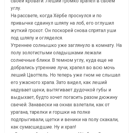
своей кровати. Леший громко храпел в своем
углу.
На рассвете, когда Хёрбе проснулся и по
привычке сдвинул шляпу на лоб, его оглушил
жуткий грохот. Он поскорей снова спрятал уши
под шляпу и огляделся.
Утреннее солнышко уже заглянуло в комнату. На
полу золотистыми оладышками лежали
солнечные блики. В темном углу, куда еще не
добрались утренние лучи, храпел во всю мочь
леший Цвоттель. Но теперь уже гном не слышал
его ужасного храпа. Зато видел, как леший
надувает щеки, вытягивает дудочкой губы и
выдыхает, будто хочет погасить разом дюжину
свечей. Занавески на окнах взлетали, как от
урагана, тарелки и горшки на полке
подпрыгивали, щетки и веники на полу скакали,
как сумасшедшие. Ну и храп!