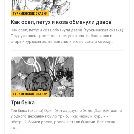
ТУРКМЕНСКИЕ СКАЗКИ
Как осел, петух и коза обманули дэвов
Как осел, петух и коза обманули дэвов (туркменская сказка)
Подружились трое — осел, петух и коза. Набрали они в
старый хурджин золы, взвалили его на осла, а сверху…
ТУРКМЕНСКИЕ СКАЗКИ
Три быка
Три быка (сказка) Один был да двух не было. Давным-давно
у одного дехканина было три бычка: чёрный, бурый и
пёстрый. Бычки росли, росли и стали быками. Вот тогда-
то…