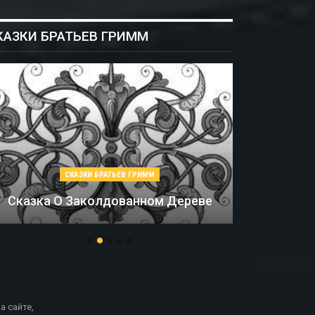
КАЗКИ БРАТЬЕВ ГРИММ
СКАЗКИ БРАТЬЕВ ГРИММ
Соломинка, Уголь И Боб
М
а сайте,