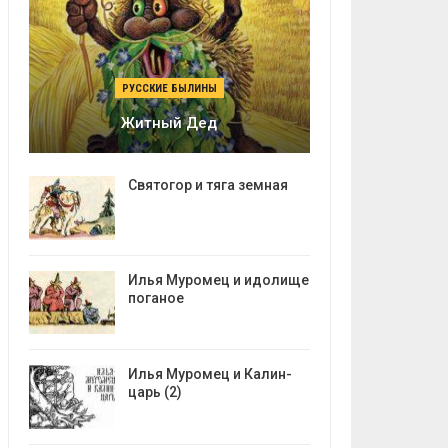
РУССКИЕ БЫЛИНЫ
Житный Дед
Святогор и тяга земная
Илья Муромец и идолище
поганое
Илья Муромец и Калин-
царь (2)