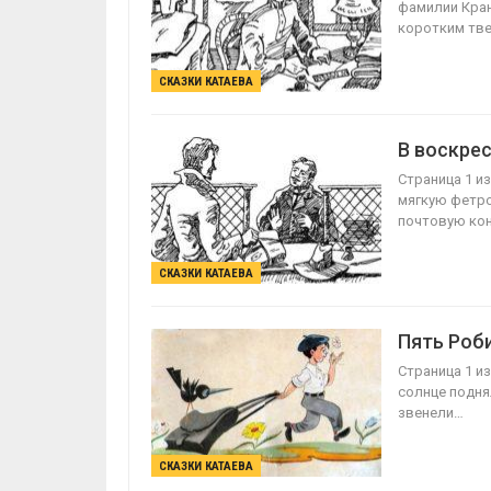
фамилии Кран
коротким тв
СКАЗКИ КАТАЕВА
В воскре
Страница 1 из
мягкую фетро
почтовую кон
СКАЗКИ КАТАЕВА
Пять Роб
Страница 1 и
солнце подня
звенели…
СКАЗКИ КАТАЕВА