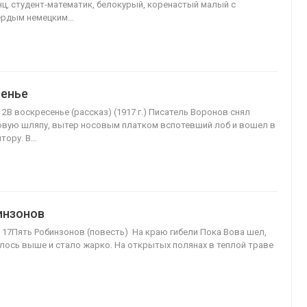
ц, студент-математик, белокурый, коренастый малый с
ердым немецким…
сенье
 2В воскресенье (рассказ) (1917 г.) Писатель Воронов снял
вую шляпу, вытер носовым платком вспотевший лоб и вошел в
тору. В…
инзонов
з 17Пять Робинзонов (повесть) На краю гибели Пока Вова шел,
лось выше и стало жарко. На открытых полянах в теплой траве