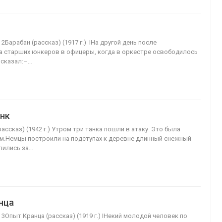
 2Барабан (рассказ) (1917 г.) IНа другой день после
 старших юнкеров в офицеры, когда в оркестре освободилось
 сказал:–…
анк
рассказ) (1942 г.) Утром три танка пошли в атаку. Это была
м.Немцы построили на подступах к деревне длинный снежный
епились за…
нца
 3Опыт Кранца (рассказ) (1919 г.) IНекий молодой человек по