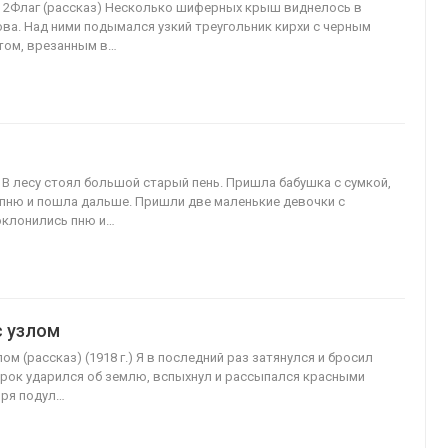
з 2Флаг (рассказ) Несколько шиферных крыш виднелось в
ова. Над ними подымался узкий треугольник кирхи с черным
том, врезанным в…
) В лесу стоял большой старый пень. Пришла бабушка с сумкой,
пню и пошла дальше. Пришли две маленькие девочки с
оклонились пню и…
с узлом
ом (рассказ) (1918 г.) Я в последний раз затянулся и бросил
урок ударился об землю, вспыхнул и рассыпался красными
оря подул…