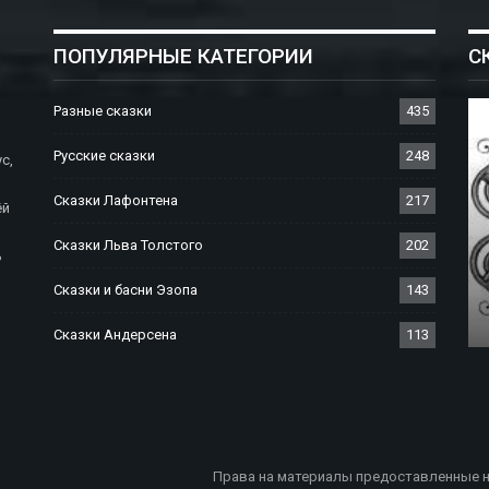
ПОПУЛЯРНЫЕ КАТЕГОРИИ
С
Разные сказки
435
Русские сказки
248
с,
Сказки Лафонтена
217
ёй
Сказки Льва Толстого
202
ь
СКАЗКИ БРАТЬЕВ ГРИММ
Сказки и басни Эзопа
143
Сказка О Заколдованном Дереве
Сказки Андерсена
113
Права на материалы предоставленные н