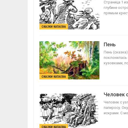
Страница 1 и
глубине остр
прямым крес
СКАЗКИ КАТАЕВА
Пень
Пень (сказка
поклонилась 
кузовками, п
СКАЗКИ КАТАЕВА
Человек 
Человек с узл
папиросу. Ок
искрами. С м
СКАЗКИ КАТАЕВА