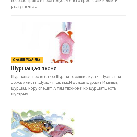
небесах.Прямо в небе голубомУ него просторный дом, И
растут в его…
СКАЗКИ УСАЧЕВА
Шуршащая песня
Шуршащая песня (стих) Шуршат осенние кусты,Шуршат на
дереве листы.Шуршит камыш,И дождь шуршит,И мышь,
шурша,В нору спешит.А там тихо-онечко шуршатШесть
шустрых…