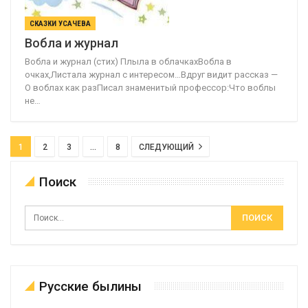
СКАЗКИ УСАЧЕВА
Вобла и журнал
Вобла и журнал (стих) Плыла в облачкахВобла в
очках,Листала журнал с интересом…Вдруг видит рассказ —
О воблах как разПисал знаменитый профессор:Что воблы
не…
1
2
3
…
8
СЛЕДУЮЩИЙ
Поиск
Русские былины