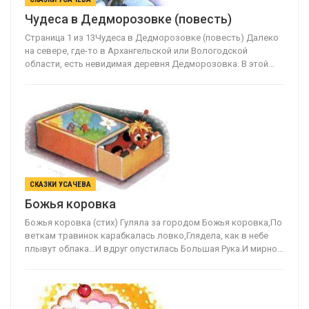
Чудеса в Дедморозовке (повесть)
Страница 1 из 13Чудеса в Дедморозовке (повесть) Далеко
на севере, где-то в Архангельской или Вологодской
области, есть невидимая деревня Дедморозовка. В этой…
СКАЗКИ УСАЧЕВА
Божья коровка
Божья коровка (стих) Гуляла за городом Божья коровка,По
веткам травинок карабкалась ловко,Глядела, как в небе
плывут облака…И вдруг опустилась Большая Рука.И мирно…