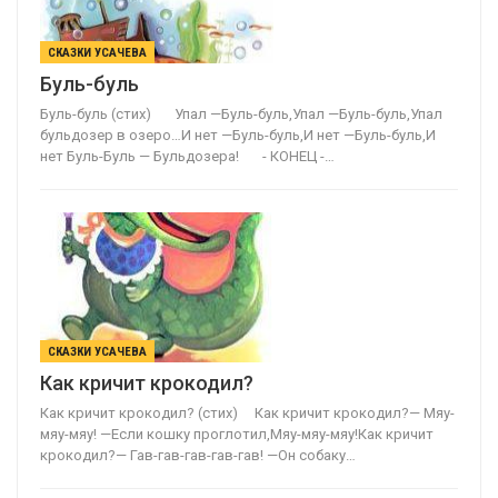
СКАЗКИ УСАЧЕВА
Буль-буль
Буль-буль (стих) Упал —Буль-буль,Упал —Буль-буль,Упал
бульдозер в озеро…И нет —Буль-буль,И нет —Буль-буль,И
нет Буль-Буль — Бульдозера! - КОНЕЦ -…
СКАЗКИ УСАЧЕВА
Как кричит крокодил?
Как кричит крокодил? (стих) Как кричит крокодил?— Мяу-
мяу-мяу! —Если кошку проглотил,Мяу-мяу-мяу!Как кричит
крокодил?— Гав-гав-гав-гав-гав! —Он собаку…