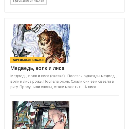
АФРИКАНСКИЕ СКАЗКИ
КАРЕЛЬСКИЕ СКАЗКИ
Медведь, волк и лиса
Медведь, волк и лиса (сказка) Посеяли однажды медведь,
волк и лиса рожь. Поспела рожь. Сжали они ее и свезли в
ригу. Просушили снопы, стали молотить. А лиса…