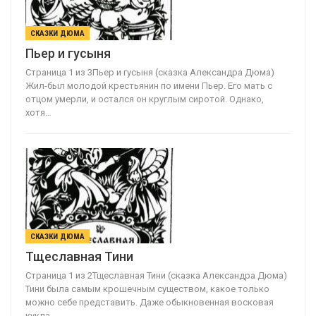
СКАЗКИ ДЮМА
Пьер и гусыня
Страница 1 из 3Пьер и гусыня (сказка Александра Дюма)
Жил-был молодой крестьянин по имени Пьер. Его мать с
отцом умерли, и остался он круглым сиротой. Однако,
хотя…
СКАЗКИ ДЮМА
Тщеславная Тини
Страница 1 из 2Тщеславная Тини (сказка Александра Дюма)
Тини была самым крошечным существом, какое только
можно себе представить. Даже обыкновенная восковая
кукла…