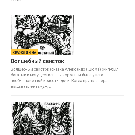
СКАЗКИ ДЮМА
Волшебный свисток
Волшебный свисток (сказка Александра Дюма) Жил-был
богатый и могущественный король. И была у него
необыкновенной красоты дочь. Когда пришла пора
выдавать ее замуж,…