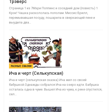
Трэверс
Страница 1 из 7Мэри Поппинс и соседний дом (повесть) 1
Крэк! Чашка раскололась пополам. Миссис Брилл,
перемывавшая посуду, пошарила в сверкающей пене и
выудила два…
РАЗНЫЕ СКАЗКИ
Ича и черт (Селькупская)
Ича и черт (селькупская сказка) Ича жил со своей
бабушкой.Однажды собрался Ича на озеро идти. Бабушка
осталась одна в чуме. Вышел Ича из чума, к реке спустился,
сел…