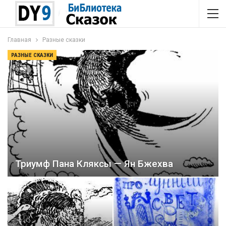
Главная
Разные сказки
РАЗНЫЕ СКАЗКИ
Триумф Пана Кляксы — Ян Бжехва