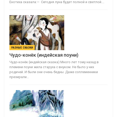
Енотиха сказала:— Сегодня луна будет полной и светлой.…
РАЗНЫЕ СКАЗКИ
Чудо-конёк (индейская поуни)
Чудо-конёк (индейская сказка) Много лет тому назад в
племени поуни жила старуха с внуком. Не было у них
родичей. И были они очень бедны. Даже соплеменники
презирали…