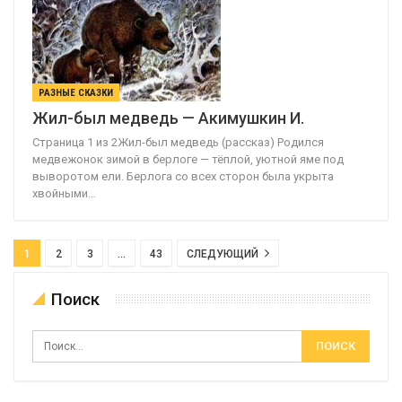
РАЗНЫЕ СКАЗКИ
Жил-был медведь — Акимушкин И.
Страница 1 из 2Жил-был медведь (рассказ) Родился
медвежонок зимой в берлоге — тёплой, уютной яме под
выворотом ели. Берлога со всех сторон была укрыта
хвойными…
1
2
3
…
43
СЛЕДУЮЩИЙ
Поиск