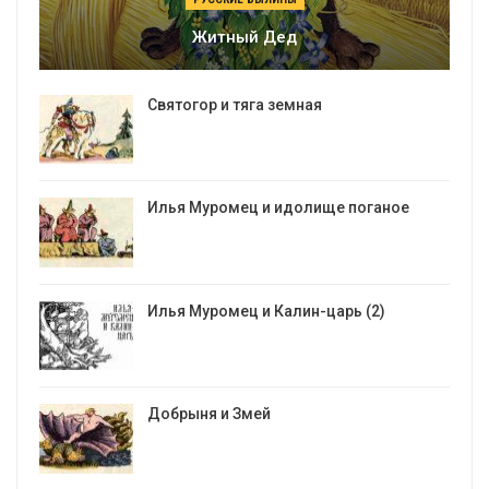
Житный Дед
Святогор и тяга земная
Илья Муромец и идолище поганое
Илья Муромец и Калин-царь (2)
Добрыня и Змей