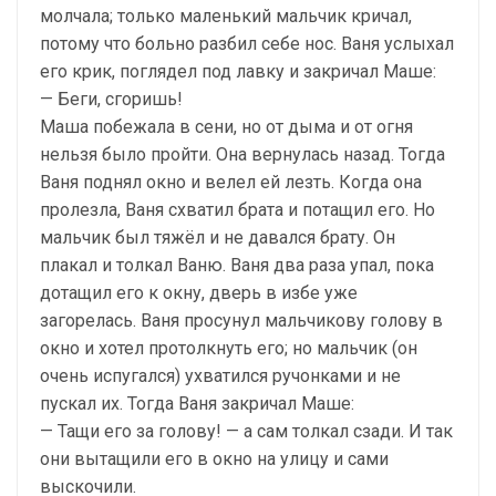
молчала; только маленький мальчик кричал,
потому что больно разбил себе нос. Ваня услыхал
его крик, поглядел под лавку и закричал Маше:
— Беги, сгоришь!
Маша побежала в сени, но от дыма и от огня
нельзя было пройти. Она вернулась назад. Тогда
Ваня поднял окно и велел ей лезть. Когда она
пролезла, Ваня схватил брата и потащил его. Но
мальчик был тяжёл и не давался брату. Он
плакал и толкал Ваню. Ваня два раза упал, пока
дотащил его к окну, дверь в избе уже
загорелась. Ваня просунул мальчикову голову в
окно и хотел протолкнуть его; но мальчик (он
очень испугался) ухватился ручонками и не
пускал их. Тогда Ваня закричал Маше:
— Тащи его за голову! — а сам толкал сзади. И так
они вытащили его в окно на улицу и сами
выскочили.