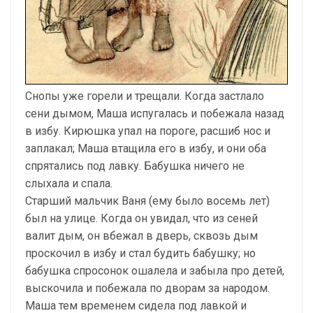
Снопы уже горели и трещали. Когда застлало
сени дымом, Маша испугалась и побежала назад
в избу. Кирюшка упал на пороге, расшиб нос и
заплакал; Маша втащила его в избу, и они оба
спрятались под лавку. Бабушка ничего не
слыхала и спала.
Старший мальчик Ваня (ему было восемь лет)
был на улице. Когда он увидал, что из сеней
валит дым, он вбежал в дверь, сквозь дым
проскочил в избу и стал будить бабушку; но
бабушка спросонок ошалела и забыла про детей,
выскочила и побежала по дворам за народом.
Маша тем временем сидела под лавкой и