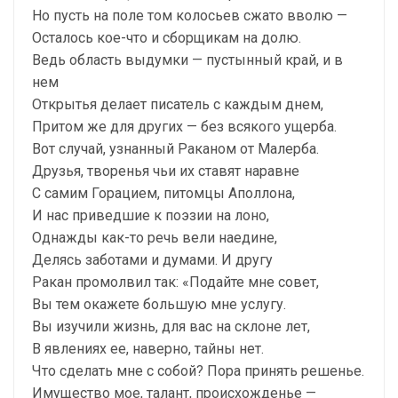
Но пусть на поле том колосьев сжато вволю —
Осталось кое-что и сборщикам на долю.
Ведь область выдумки — пустынный край, и в
нем
Открытья делает писатель с каждым днем,
Притом же для других — без всякого ущерба.
Вот случай, узнанный Раканом от Малерба.
Друзья, творенья чьи их ставят наравне
С самим Горацием, питомцы Аполлона,
И нас приведшие к поэзии на лоно,
Однажды как-то речь вели наедине,
Делясь заботами и думами. И другу
Ракан промолвил так: «Подайте мне совет,
Вы тем окажете большую мне услугу.
Вы изучили жизнь, для вас на склоне лет,
В явлениях ее, наверно, тайны нет.
Что сделать мне с собой? Пора принять решенье.
Имущество мое, талант, происхожденье —