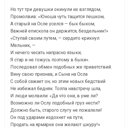
Но тут три девушки окинули их взглядом,
Промолвив: «Юноша чуть тащится пешком,
А старый на Осле уселся — бык быком,
Важней епископа он держится, бездельник!»
«Ступай своим путем, — сердито крикнул
Мельник, —
И нечего чесать напрасно языки;
Я стар и не гожусь поэтому в быки».
Последовал обмен подобных же приветствий.
Вину свою признав, и Сына на Осла
С собой сажает он; но этим новых бедствий
Не избежал бедняк. Толпа навстречу шла,
И люди молвили: «Да что они, в уме ли?
Возможно ли Ослу подобный груз нести?
Должно быть, старого слугу не пожалели!
Он под ударами издохнет на пути;
Продать на ярмарке они желают шкуру!»