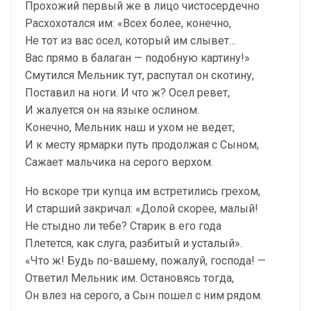
Прохожий первый же в лицо чистосердечно
Расхохотался им: «Всех более, конечно,
Не тот из вас осел, который им слывет…
Вас прямо в балаган — подобную картину!»
Смутился Мельник тут, распутал он скотину,
Поставил на ноги. И что ж? Осел ревет,
И жалуется он на языке ослином.
Конечно, Мельник наш и ухом не ведет,
И к месту ярмарки путь продолжая с Сыном,
Сажает мальчика на серого верхом.
Но вскоре три купца им встретились грехом,
И старший закричал: «Долой скорее, малый!
Не стыдно ли тебе? Старик в его года
Плетется, как слуга, разбитый и усталый».
«Что ж! Будь по-вашему, пожалуй, господа! —
Ответил Мельник им. Остановясь тогда,
Он влез на серого, а Сын пошел с ним рядом.