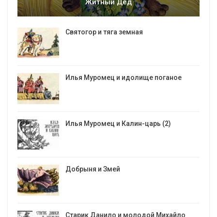
Житный Дед
Святогор и тяга земная
Илья Муромец и идолище поганое
Илья Муромец и Калин-царь (2)
Добрыня и Змей
Старик Данило и молодой Михайло