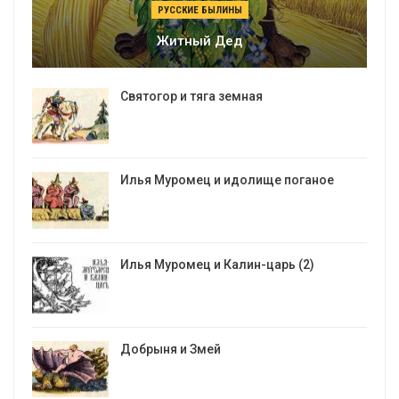
РУССКИЕ БЫЛИНЫ
Житный Дед
Святогор и тяга земная
Илья Муромец и идолище поганое
Илья Муромец и Калин-царь (2)
Добрыня и Змей