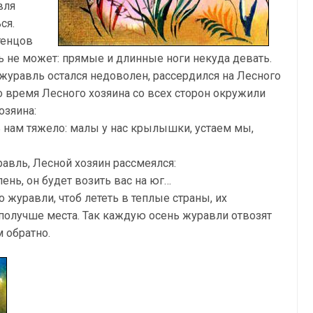
вля
ся.
тенцов
ь не может: прямые и длинные ноги некуда девать.
уравль остался недоволен, рассердился на Лесного
то время Лесного хозяина со всех сторон окружили
озяина:
ь нам тяжело: малы у нас крылышки, устаем мы,
авль, Лесной хозяин рассмеялся:
ень, он будет возить вас на юг…
о журавли, чтоб лететь в теплые страны, их
 получше места. Так каждую осень журавли отвозят
м обратно.