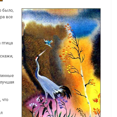
о было,
ра все
.
а птица
 скажи,
длинные
 лучшая
, что
ал