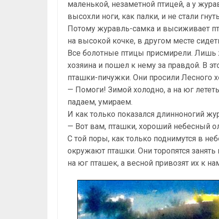
маленькой, незаметной птицей, а у жура
высохли ноги, как палки, и не стали гнуть
Потому журавль-самка и высиживает п
на высокой кочке, в другом месте сидет
Все болотные птицы присмирели. Лишь ж
хозяина и пошел к нему за правдой. В э
пташки-пичужки. Они просили Лесного х
— Помоги! Зимой холодно, а на юг летет
падаем, умираем.
И как только показался длинноногий жур
— Вот вам, пташки, хороший небесный ол
С той поры, как только поднимутся в неб
окружают пташки. Они торопятся занять
на юг пташек, а весной привозят их к на