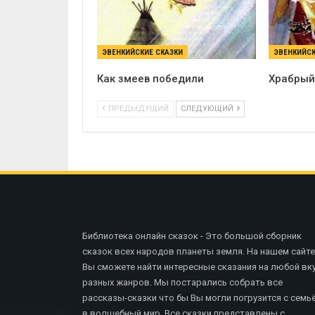
ЭВЕНКИЙСКИЕ СКАЗКИ
ЭВЕНКИЙСК
Как змеев победили
Храбрый
ПРЕДЫДУЩИЙ
СЛЕДУЮЩИЙ
Библиотека онлайн сказок - Это большой сборник
сказок всех народов планеты земля. На нашем сайте
Вы сможете найти интересные сказания на любой вку
разных жанров. Мы постарались собрать все
рассказы-сказки что бы Вы могли погрузится с семь
в волшебный мир. Все сказки представлены с