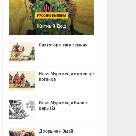
РУССКИЕ БЫЛИНЫ
Житный Дед
Святогор и тяга земная
Илья Муромец и идолище
поганое
Илья Муромец и Калин-
царь (2)
Добрыня и Змей