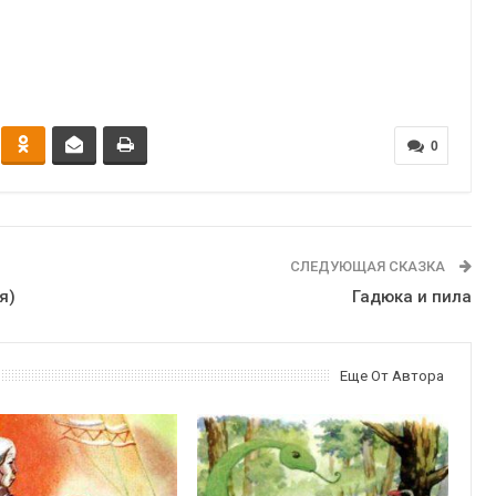
0
СЛЕДУЮЩАЯ СКАЗКА
я)
Гадюка и пила
Еще От Автора