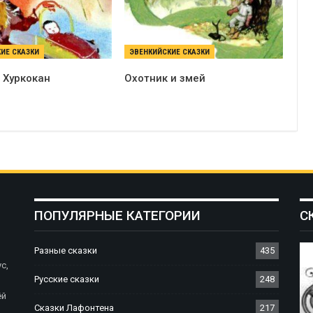
ИЕ СКАЗКИ
ЭВЕНКИЙСКИЕ СКАЗКИ
 Хуркокан
Охотник и змей
ПОПУЛЯРНЫЕ КАТЕГОРИИ
С
Разные сказки
435
с,
Русские сказки
248
ёй
Сказки Лафонтена
217