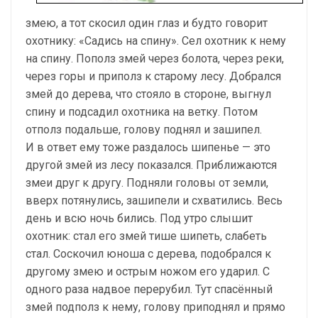
змею, а тот скосил один глаз и будто говорит
охотнику: «Садись на спину». Сел охотник к нему
на спину. Пополз змей через бо­лота, через реки,
через горы и приполз к старому лесу. Добрался
змей до дерева, что стояло в стороне, выгнул
спину и подсадил охотника на вет­ку. Потом
отполз подальше, голову поднял и зашипел.
И в ответ ему тоже раздалось шипенье — это
другой змей из лесу показался. Приближаются
змеи друг к другу. Подняли головы от земли,
вверх потянулись, зашипели и схватились. Весь
день и всю ночь бились. Под утро слышит
охотник: стал его змей тише шипеть, слабеть
стал. Со­скочил юноша с дерева, подобрался к
другому змею и острым ножом его ударил. С
одного раза надвое перерубил. Тут спасённый
змей подполз к нему, голову приподнял и прямо