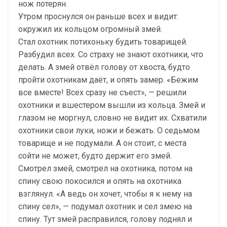
нож потерян.
Утром проснулся он раньше всех и видит:
окружил их кольцом огром­ный змей.
Стал охотник потихоньку будить товарищей.
Разбудил всех. Со стра­ху не знают охотники, что
делать. А змей отвёл голову от хвоста, будто
пройти охотникам даёт, и опять замер. «Бежим
все вместе! Всех сразу не съест», — решили
охотники и вшестером вышли из кольца. Змей и
глазом не моргнул, словно не видит их. Схватили
охотники свои луки, ножи и бе­жать. О седьмом
товарище и не подумали. А он стоит, с места
сойти не может, будто держит его змей.
Смотрел змей, смотрел на охотника, потом на
спину свою покосился и опять на охотника
взглянул. «А ведь он хочет, чтобы я к нему на
спину сел», — подумал охотник и сел змею на
спину. Тут змей расправился, го­лову поднял и