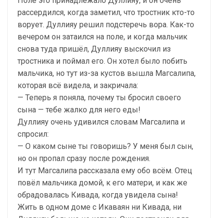
Поле это принадлежало Дуллияу, и он очень
рассердился, когда заметил, что тростник кто-то
ворует. Дуллияу решил подстеречь вора. Как-то
вечером он затаился на поле, и когда мальчик
снова туда пришёл, Дуллияу выскочил из
тростника и поймал его. Он хотел было побить
мальчика, но тут из-за кустов вышла Магсалипа,
которая всё видела, и закричала:
— Теперь я поняла, почему ты бросил своего
сына — тебе жалко для него еды!
Дуллияу очень удивился словам Магсалипа и
спросил:
— О каком сыне ты говоришь? У меня был сын,
но он пропал сразу после рождения.
И тут Магсалипа рассказала ему обо всём. Отец
повёл мальчика домой, к его матери, и как же
обрадовалась Кивада, когда увидела сына!
Жить в одном доме с Икаваян ни Кивада, ни