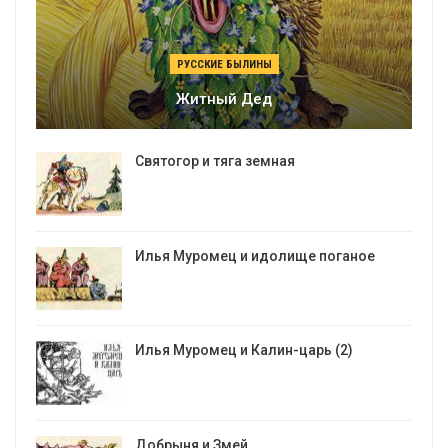
РУССКИЕ БЫЛИНЫ
Житный Дед
Святогор и тяга земная
Илья Муромец и идолище поганое
Илья Муромец и Калин-царь (2)
Добрыня и Змей