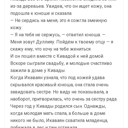
из-за деревьев. Увидев, что он ищет кожу, она
подошла к юноше и сказала:
— Не сердись на меня, это я сожгла змеиную
кожу.
— Я на тебя не сержусь, — ответил юноша. —
Меня зовут Дуллияу. Пойдём к твоему отцу — я
скажу ему, что хочу на тебе жениться.
И он пошёл вместе с Кивадой к ней домой.
Вскоре сыграли свадьбу, и молодые счастливо
зажили в доме у Кивады.
Когда Икаваян узнала, что под кожей удава
скрывался красивый юноша, она стала очень
завидовать сестре. Но виду не показывала, а
наоборот, притворилась, что очень за сестру рада.
Через год у Кивады родился сын. Однажды,
когда молодая мать спала, а больше в доме
никого не было, Икаваян схватила младенца,
побежала в лес и там оставила.