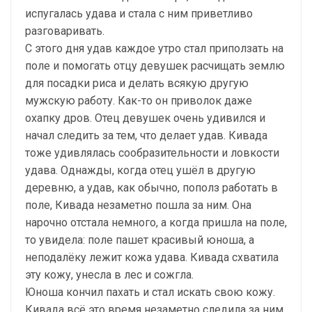
испугалась удава и стала с ним приветливо
разговаривать.
С этого дня удав каждое утро стал приползать на
поле и помогать отцу девушек расчищать землю
для посадки риса и делать всякую другую
мужскую работу. Как-то он приволок даже
охапку дров. Отец девушек очень удивился и
начал следить за тем, что делает удав. Кивада
тоже удивлялась сообразительности и ловкости
удава. Однажды, когда отец ушёл в другую
деревню, а удав, как обычно, пополз работать в
поле, Кивада незаметно пошла за ним. Она
нарочно отстала немного, а когда пришла на поле,
то увидела: поле пашет красивый юноша, а
неподалёку лежит кожа удава. Кивада схватила
эту кожу, унесла в лес и сожгла.
Юноша кончил пахать и стал искать свою кожу.
Кивада всё это время незаметно следила за ним