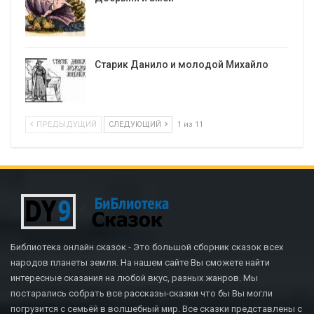
Старик Данило и молодой Михайло
ПРЕДЫДУЩИЙ
СЛЕДУЮЩИЙ
1 из 11
Библиотека онлайн сказок - Это большой сборник сказок всех
народов планеты земля. На нашем сайте Вы сможете найти
интересные сказания на любой вкус, разных жанров. Мы
постарались собрать все рассказы-сказки что бы Вы могли
погрузится с семьёй в волшебный мир. Все сказки представлены с