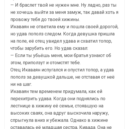
— И браслет твой не нужен мне. Ну ладно, раз ты
не хочешь выйти за меня замуж, так давай хоть я
провожу тебя до твоей хижины.
Икаваян не ответила ему и пошла своей дорогой,
но удав пополз следом. Когда девушка пришла
на поле, её отец увидел удава и схватил топор,
чтобы зарубить его. Но удав сказал:
— Если ты убьёшь меня, мои братья узнают об
этом, приползут и отомстят тебе.
Отец Икаваян испугался и опустил топор, а удав
пополз за девушкой дальше, не отставая от неё
ни на шаг.
Икаваян тем временем придумала, как ей
перехитрить удава. Когда они поднялись по
лестнице в хижину её семьи, стоявшую на
высоких сваях, она вдруг выскочила наружу,
спрыгнула вниз и убежала. Однако в хижине
оставалась её младшая сестра, Кивада. Она не