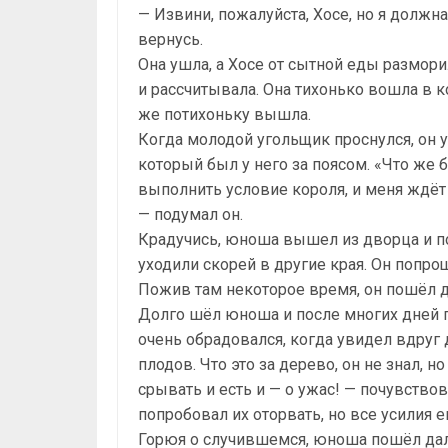
— Извини, пожалуйста, Хосе, но я должна
вернусь.
Она ушла, а Хосе от сытной еды разморил
и рассчитывала. Она тихонько вошла в к
же потихоньку вышла.
Когда молодой угольщик проснулся, он у
который был у него за поясом. «Что же 
выполнить условие короля, и меня ждёт 
— подумал он.
Крадучись, юноша вышел из дворца и п
уходили скорей в другие края. Он попро
Пожив там некоторое время, он пошёл 
Долго шёл юноша и после многих дней п
очень обрадовался, когда увидел вдруг 
плодов. Что это за дерево, он не знал,
срывать и есть и — о ужас! — почувствов
попробовал их оторвать, но все усилия 
Горюя о случившемся, юноша пошёл дал