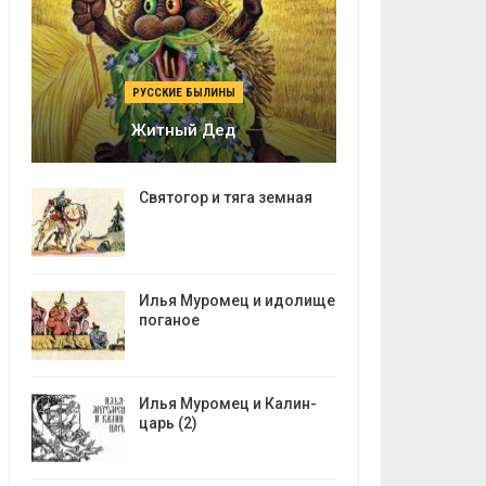
РУССКИЕ БЫЛИНЫ
Житный Дед
Святогор и тяга земная
Илья Муромец и идолище
поганое
Илья Муромец и Калин-
царь (2)