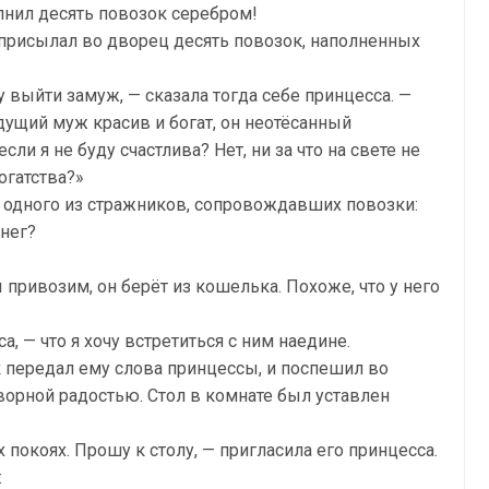
нил десять повозок серебром!
присылал во дворец десять повозок, наполненных
у выйти замуж, — сказала тогда себе принцесса. —
удущий муж красив и богат, он неотёсанный
сли я не буду счастлива? Нет, ни за что на свете не
огатства?»
 одного из стражников, сопровождавших повозки:
енег?
привозим, он берёт из кошелька. Похоже, что у него
а, — что я хочу встретиться с ним наедине.
к передал ему слова принцессы, и поспешил во
ворной радостью. Стол в комнате был уставлен
х покоях. Прошу к столу, — пригласила его принцесса.
: