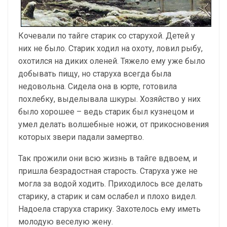
Кочевали по тайге старик со старухой. Детей у
них не было. Старик ходил на охоту, ловил рыбу,
охотился на диких оленей. Тяжело ему уже было
добывать пищу, но старуха всегда была
недовольна. Сидела она в юрте, готовила
похлебку, выделывала шкуры. Хозяйство у них
было хорошее – ведь старик был кузнецом и
умел делать волшебные ножи, от прикосновения
которых звери падали замертво.
Так прожили они всю жизнь в тайге вдвоем, и
пришла безрадостная старость. Старуха уже не
могла за водой ходить. Приходилось все делать
старику, а старик и сам ослабел и плохо видел.
Надоела старуха старику. Захотелось ему иметь
молодую веселую жену.