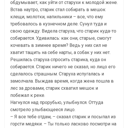
обдумывает, как уйти от старухи к молодой жене.
Встав наутро, старик стал собирать в мешок
клещи, молотки, напильники – все, что ему
требовалось в кузнечном деле. Сунул туда и
свою одежду. Видела старуха, что старик куда-то
собирается. Удивилась: как они, старые, смогут
кочевать в зимнее время? Ведь у них сил не
хватит тащить на себе нарты, а собак у них нет.
Решилась старуха спросить старика, куда он
собирается. Старик ничего не сказал, но лицо его
сделалось страшным. Старуха испугалась и
замолчала. Выждав время, когда жена пошла в
лес за дровами, старик схватил мешок и
побежал к реке.
Нагнулся над прорубью, улыбнулся. Оттуда
смотрело улыбающееся лицо.
– Я все тебе отдам, – сказал старик и посыпал из
горсти медяки. – Ты только ласково посмотри на