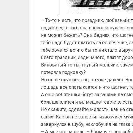
– То-то и есть, что праздник, любезный:
подковку; оттого она поскользнулась, сп
не может бежать? Она, бедная, что шагне
тебе надо будет платить за ее леченье, з
тебе хочется во что бы то ни стало выручи
благо праздник, езды много, платят дор
Виноватый-то ты, глупый мальчик: зачем
потеряла подковку?
Но он не слушает нас, он уже далеко. Во
лошадь все спотыкается, и что шагнет, 
А еще ребятишки бегут за санями да сме
больше злится и вымещает свою злость
Но скажите, сделайте милость, как не с
санях! Как он не запретит извозчику му
завернулся в шубу, нахлобучил на глаза
– А мне что за дело, – бормочет про себя