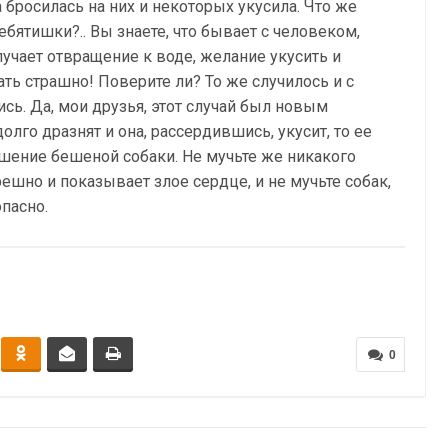
 бросилась на них и некоторых укусила. Что же
бятишки?.. Вы знаете, что бывает с человеком,
лучает отвращение к воде, желание укусить и
ть страшно! Поверите ли? То же случилось и с
ь. Да, мои друзья, этот случай был новым
олго дразнят и она, рассердившись, укусит, то ее
ушение бешеной собаки. Не мучьте же никакого
решно и показывает злое сердце, и не мучьте собак,
опасно.
0