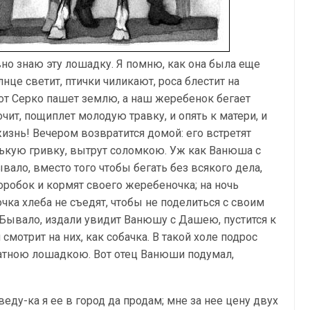
вно знаю эту лошадку. Я помню, как она была еще
нце светит, птички чиликают, роса блестит на
Вот Серко пашет землю, а наш жеребенок бегает
очит, пощиплет молодую травку, и опять к матери, и
жизнь! Вечером возвратится домой: его встретят
ькую гривку, вытрут соломкою. Уж как Ванюша с
ло, вместо того чтобы бегать без всякого дела,
оробок и кормят своего жеребеночка; на ночь
очка хлеба не съедят, чтобы не поделиться с своим
 Бывало, издали увидит Ванюшу с Дашею, пустится к
 смотрит на них, как собачка. В такой холе подрос
татною лошадкою. Вот отец Ванюши подумал,
еду-ка я ее в город да продам; мне за нее цену двух