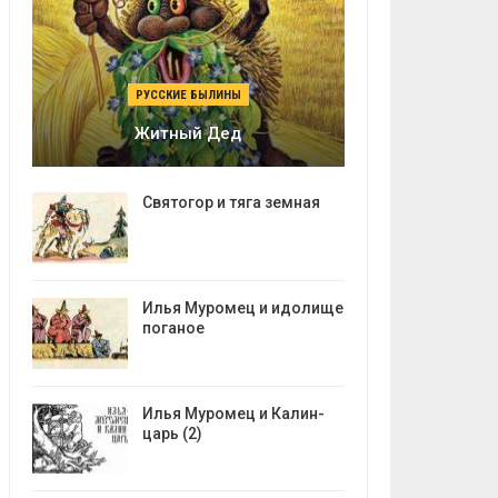
РУССКИЕ БЫЛИНЫ
Житный Дед
Святогор и тяга земная
Илья Муромец и идолище
поганое
Илья Муромец и Калин-
царь (2)