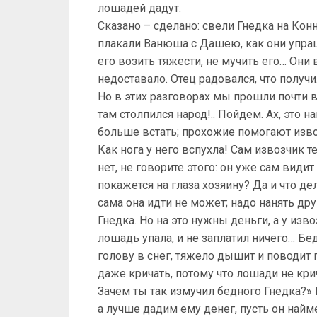
лошадей дадут.
Сказано – сделано: свели Гнедка на Конн
плакали Ванюша с Дашею, как они упраш
его возить тяжести, не мучить его… Они
недоставало. Отец радовался, что получи
Но в этих разговорах мы прошли почти 
там столпился народ!.. Пойдем. Ах, это 
больше встать; прохожие помогают извоз
Как нога у него вспухла! Сам извозчик 
нет, не говорите этого: он уже сам види
покажется на глаза хозяину? Да и что де
сама она идти не может; надо нанять др
Гнедка. Но на это нужны деньги, а у изв
лошадь упала, и не заплатил ничего… Б
голову в снег, тяжело дышит и поводит 
даже кричать, потому что лошади не крич
Зачем ты так измучил бедного Гнедка?» Н
а лучше дадим ему денег, пусть он найм