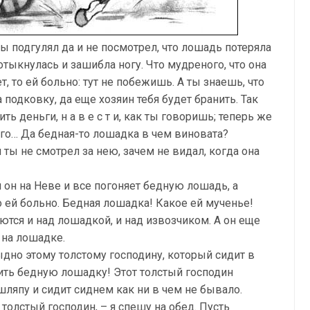
 ты подгулял да и не посмотрел, что лошадь потеряла
отыкнулась и зашибла ногу. Что мудреного, что она
т, то ей больно: тут не побежишь. А ты знаешь, что
а подковку, да еще хозяин тебя будет бранить. Так
ть деньги, н а в е с т и, как ты говоришь; теперь же
ого… Да бедная-то лошадка в чем виновата?
 ты не смотрел за нею, зачем не видал, когда она
н он на Неве и все погоняет бедную лошадь, а
то ей больно. Бедная лошадка! Какое ей мученье!
ются и над лошадкой, и над извозчиком. А он еще
 на лошадке.
тыдно этому толстому господину, который сидит в
чить бедную лошадку! Этот толстый господин
 шляпу и сидит сиднем как ни в чем не бывало.
 толстый господин, – я спешу на обед. Пусть