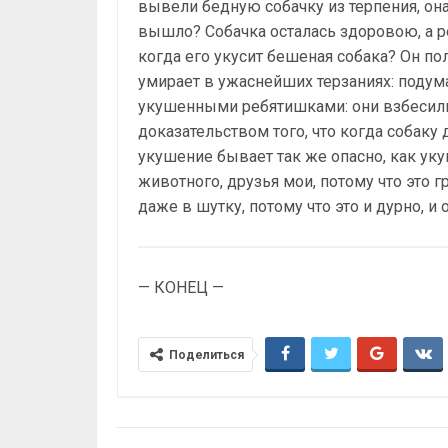
вывели бедную собачку из терпения, она
вышло? Собачка осталась здоровою, а ре
когда его укусит бешеная собака? Он по
умирает в ужаснейших терзаниях: подума
укушенными ребятишками: они взбесилис
доказательством того, что когда собаку д
укушение бывает так же опасно, как ук
животного, друзья мои, потому что это г
даже в шутку, потому что это и дурно, и 
— КОНЕЦ —
Поделиться