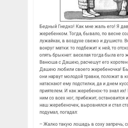
Бедный Гнедко! Как мне жаль его! Я да
жеребенком. Тогда, бывало, по весне сол
лужайках, в воздухе свежо и душисто. 
вокруг матки: то подбежит к ней, то отск
опять брыкнет: веселая тогда была его 
Ванюша с Дашею, расчешут его коротен
Дашею любили своего жеребеночка! Быва
они нарвут молодой травки, положат в к
натаскают ему подстилки, да и днем кус
приятелем. И как жеребенок-то знал их!
ним со всех ног, прибежит, остановится и
наш жеребеночек, выровнялся и стал с
подумал, погадал:
– Жалко такую лошадь в соху запречь; св