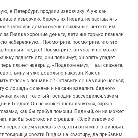
ую, в Петербург, продали извозчику. А уж как
ивали извозчика беречь их Гнедка, не заставлять
 возвратились домой очень печальные: чего-то им
л за Гнедка хорошие деньги, дети же горько плакали.
всю набережную… Посмотрите, посмотрите: что это
наш бедный Гнедко! Посмотрите: он упал и не может
чику поднять его; они поднимут, он опять упадет.
теперь плачет навзрыд. «Поделом ему», – вы скажете;
т свою вину и уже довольно наказан. Как он
лать теперь с лошадью? Оставить ее на улице нельзя;
угую лошадь с санями и на сани взвалить бедного
озчика их нет: толстый господин рассердился, зачем
едный Гнедко! Он не может шевельнуться, зарыл
глазами, как бы требуя помощи. Бедный, он не может
ат, как бы жестоко ни страдали. «Злой извозчик!
о перестанем упрекать его, хотя он и много виноват,
ет товарища свезти Гнедка на квартиру, да прибавим