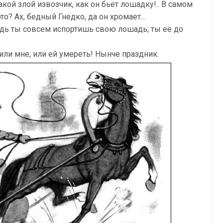
акой злой извозчик, как он бьет лошадку!.. В самом
то? Ах, бедный Гнедко, да он хромает…
ведь ты совсем испортишь свою лошадь; ты ее до
 или мне, или ей умереть! Нынче праздник.