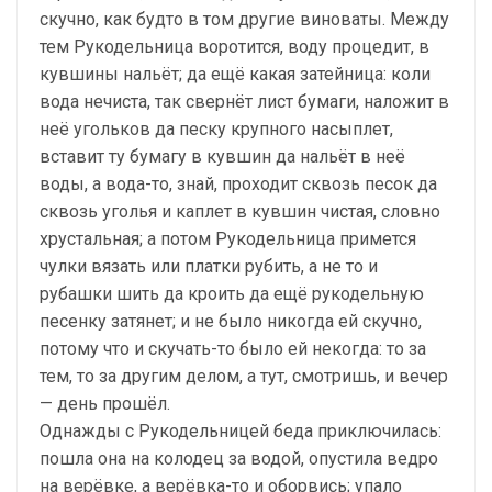
скучно, как будто в том другие виноваты. Между
тем Рукодельница воротится, воду процедит, в
кув­шины нальёт; да ещё какая затейница: коли
вода нечиста, так свернёт лист бумаги, наложит в
неё угольков да песку крупного насыплет,
вставит ту бумагу в кувшин да нальёт в неё
воды, а вода-то, знай, проходит сквозь песок да
сквозь уголья и каплет в кувшин чистая, словно
хрустальная; а по­том Рукодельница примется
чулки вязать или платки рубить, а не то и
рубашки шить да кроить да ещё рукодельную
песенку затянет; и не было никогда ей скучно,
потому что и скучать-то было ей некогда: то за
тем, то за другим де­лом, а тут, смотришь, и вечер
— день прошёл.
Однажды с Рукодельницей беда приключилась:
пошла она на колодец за водой, опустила ведро
на верёвке, а верёвка-то и оборвись; упало