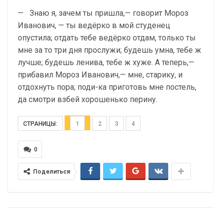
— Знаю я, зачем ты пришла,— говорит Мороз
Ивано­вич, — ты ведёрко в мой студенец
опустила; отдать тебе ведёр­ко отдам, только ты
мне за то три дня прослужи; будешь умна, тебе ж
лучше; будешь ленива, тебе ж хуже. А теперь,—
приба­вил Мороз Иванович,— мне, старику, и
отдохнуть пора; поди-ка приготовь мне постель,
да смотри взбей хорошенько перину.
СТРАНИЦЫ:
1
2
3
4
0
Поделиться