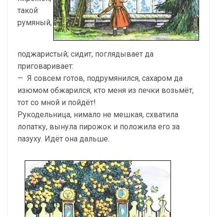
такой
румяный,
поджаристый; сидит, поглядывает да
приговаривает:
— Я совсем готов, подрумянился, сахаром да
изюмом об­жарился; кто меня из печки возьмёт,
тот со мной и пойдёт!
Рукодельница, нимало не мешкая, схватила
лопатку, вы­нула пирожок и положила его за
пазуху. Идёт она дальше.