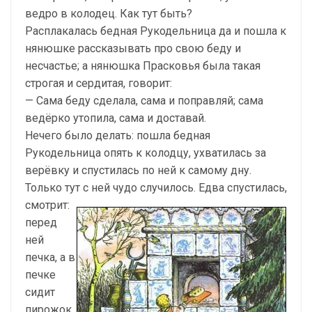
ведро в колодец. Как тут быть?
Расплакалась бедная Рукодельница да и пошла к
нянюш­ке рассказывать про свою беду и
несчастье; а нянюшка Прасковья была такая
строгая и сердитая, говорит:
— Сама беду сделала, сама и поправляй; сама
ведёрко утопила, сама и доставай.
Нечего было делать: пошла бедная
Рукодельница опять к колодцу, ухватилась за
верёвку и спустилась по ней к само­му дну.
Только тут с ней чудо случилось.
Едва спустилась,
смотрит:
перед
ней
печка, а в
печке
сидит
пирожок,