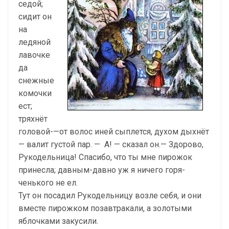
седой;
сидит он
на
ледяной
лавоч­ке
да
снежные
комочки
ест;
тряхнёт
головой-—от волос иней сыплется, духом дыхнёт
— валит густой пар. — А! — сказал он.— Здорово,
Рукодельница! Спасибо, что ты мне пирожок
принесла; давным-давно уж я ничего горя­
ченького не ел.
Тут он посадил Рукодельницу возле себя, и они
вместе пирожком позавтракали, а золотыми
яблочками закусили.