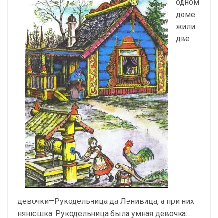
одном
доме
жили
две
девочки—Рукодельница да Ленивица, а при них
нянюшка. Рукодельница была умная девочка: