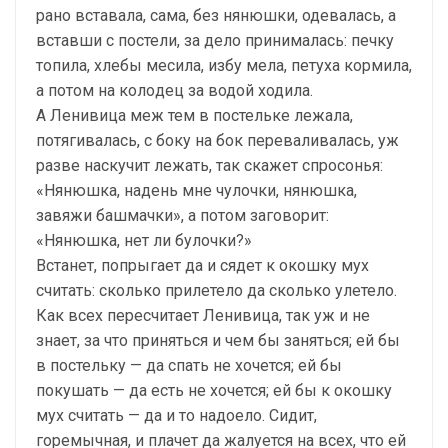
рано вста­вала, сама, без нянюшки, одевалась, а
вставши с постели, за дело принималась: печку
топила, хлебы месила, избу мела, петуха кормила,
а потом на коло­дец за водой ходила.
А Ленивица меж тем в постельке лежала,
потягивалась, с боку на бок переваливалась, уж
разве наскучит лежать, так скажет спросонья:
«Нянюшка, надень мне чулочки, ня­нюшка,
завяжи башмачки», а потом заговорит:
«Нянюшка, нет ли булочки?»
Встанет, попрыгает да и сядет к окошку мух
считать: сколько прилетело да сколько улетело.
Как всех пересчитает Ленивица, так уж и не
знает, за что приняться и чем бы заняться; ей бы
в постельку — да спать не хочется; ей бы
покушать — да есть не хочется; ей бы к окошку
мух считать — да и то надоело. Сидит,
горемычная, и плачет да жалуется на всех, что ей