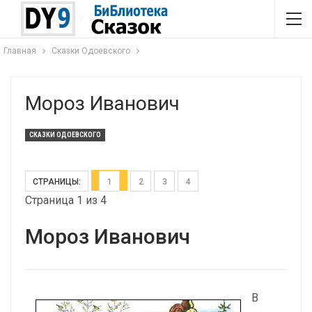
Главная
Сказки Одоевского
Мороз Иванович
СКАЗКИ ОДОЕВСКОГО
СТРАНИЦЫ:
1
2
3
4
Страница 1 из 4
Мороз Иванович
В