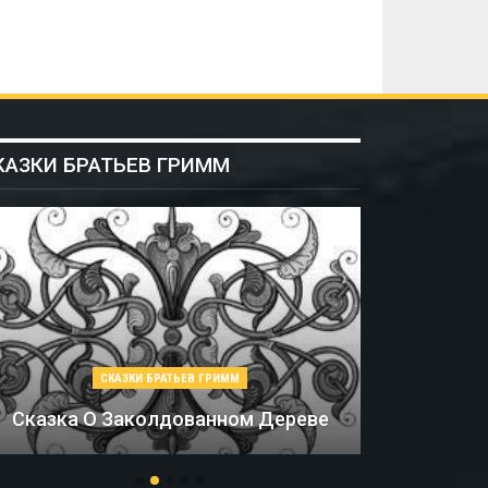
КАЗКИ БРАТЬЕВ ГРИММ
СКАЗКИ БРАТЬЕВ ГРИММ
Сказка О Заколдованном Дереве
Со