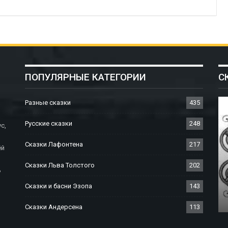
ПОПУЛЯРНЫЕ КАТЕГОРИИ
С
Разные сказки
435
Русские сказки
248
с,
Сказки Лафонтена
217
ёй
Сказки Льва Толстого
202
ь
СКАЗКИ БРАТЬЕВ ГРИММ
Сказки и басни Эзопа
143
Дух В Бутылке
Сказки Андерсена
113