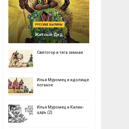
РУССКИЕ БЫЛИНЫ
Житный Дед
Святогор и тяга земная
Илья Муромец и идолище
поганое
Илья Муромец и Калин-
царь (2)