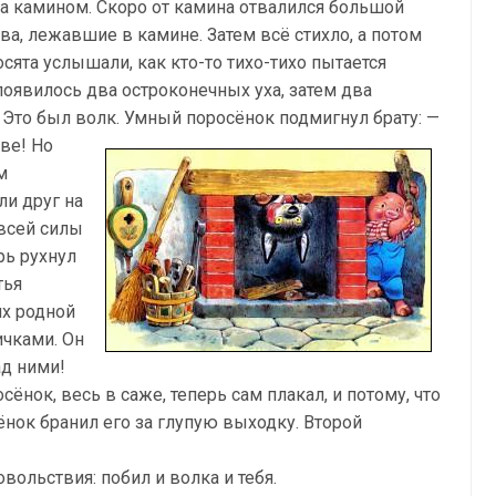
за камином. Скоро от камина отвалился большой
ва, лежавшие в камине. Затем всё стихло, а потом
осята услышали, как кто-то тихо-тихо пытается
появилось два остроконечных уха, затем два
 Это был волк. Умный поросёнок подмигнул брату: —
ове!
Но
м
и друг на
 всей силы
рь рухнул
тья
их родной
пичками. Он
ад ними!
сёнок, весь в саже, теперь сам плакал, и потому, что
ёнок бранил его за глупую выходку. Второй
вольствия: побил и волка и тебя.