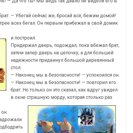
лк! — Да что ты! Мы ведь так давно не видели его в
брат. — Убегай сейчас же, бросай всё, бежим домой!
трее всех бегал. Он первым прибежал в свой домик
и построил.
Придержал дверь, подождал, пока вбежал брат,
затем запер дверь на цепочку, а для большей
надёжности придвинул большой деревянный
стол.
— Наконец мы в безопасности! — успокоился он.
— Наконец мы в безопасности! — повторил его
брат. Но только он это сказал, как вдруг увидел
в окне страшную морду, которая столько раз
 он.
задрожали
подбодрить