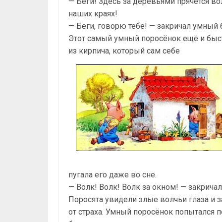
— Беги! Здесь за деревьями прячется во
наших краях!
— Беги, говорю тебе! — закричал умный 
Этот самый умный поросёнок ещё и быс
из кирпича, который сам себе
пугала его даже во сне.
— Волк! Волк! Волк за окном! — закричал
Поросята увидели злые волчьи глаза и 
от страха. Умный поросёнок попытался 