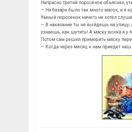
Напрасно третий поросёнок объяснял, ут
— На базаре было так много масок, и я 
Умный поросёнок ничего не хотел слуша
— В наказание ты не выйдешь на улицу, 
узнаешь, как шутить! А маску волка я у 
Потом сам решил примерить маску пере
— Когда через месяц к нам приедет наш д