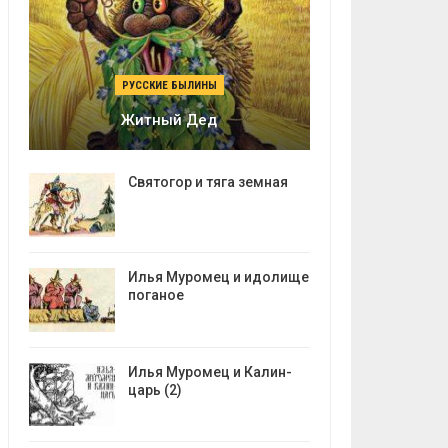
РУССКИЕ БЫЛИНЫ
Житный Дед
Святогор и тяга земная
Илья Муромец и идолище
поганое
Илья Муромец и Калин-
царь (2)