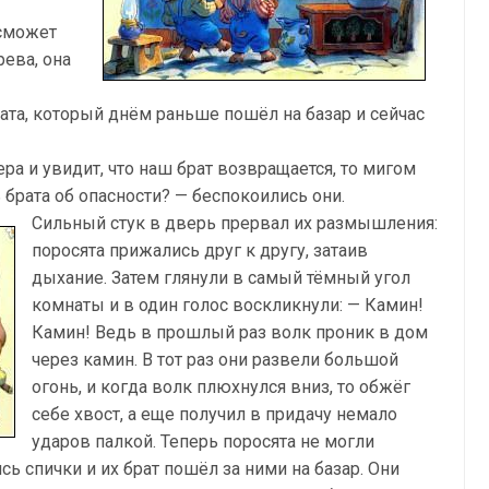
 сможет
рева, она
ата, который днём раньше пошёл на базар и сейчас
ра и увидит, что наш брат возвращается, то мигом
 брата об опасности? — беспокоились они.
Сильный стук в дверь прервал их размышления:
поросята прижались друг к другу, затаив
дыхание. Затем глянули в самый тёмный угол
комнаты и в один голос воскликнули: — Камин!
Камин! Ведь в прошлый раз волк проник в дом
через камин. В тот раз они развели большой
огонь, и когда волк плюхнулся вниз, то обжёг
себе хвост, а еще получил в придачу немало
ударов палкой. Теперь поросята не могли
ись спички и их брат пошёл за ними на базар. Они