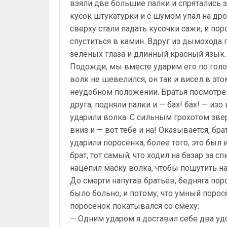
взяли две большие палки и спрятались 
кусок штукатурки и с шумом упал на дро
сверху стали падать кусочки сажи, и пор
спуститься в камин. Вдруг из дымохода 
зелёных глаза и длинный красный язык.
Подожди, мы вместе ударим его по гол
волк не шевелился, он так и висел в это
неудобном положении. Братья посмотрел
друга, подняли палки и — бах! бах! — изо
ударили волка. С сильным грохотом зве
вниз и — вот тебе и на! Оказывается, бра
ударили поросёнка, более того, это был 
брат, тот самый, что ходил на базар за с
нацепил маску волка, чтобы пошутить н
До смерти напугав братьев, бедняга поро
было больно, и потому, что умный порос
поросёнок покатывался со смеху:
— Одним ударом я доставил себе два удо