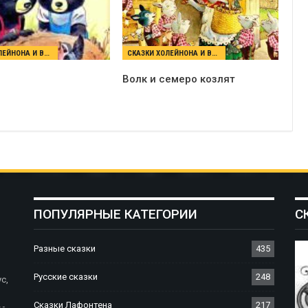
СКАЗКИ ХОЛЕЙНОНА И ВУЛЬФА
СКАЗКИ ХОЛЕЙНОНА И ВУЛЬФА
Волк и семеро козлят
ПОПУЛЯРНЫЕ КАТЕГОРИИ
С
Разные сказки
435
Русские сказки
248
с,
Сказки Лафонтена
217