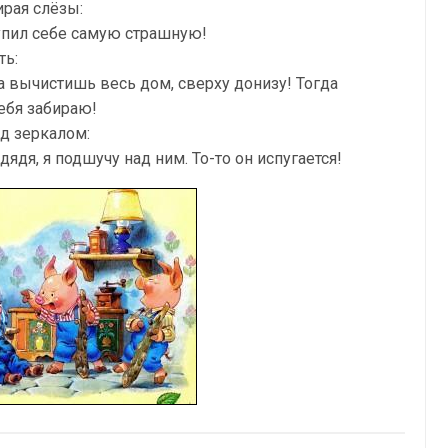
ирая слёзы:
купил себе самую страшную!
ть:
а вычистишь весь дом, сверху донизу! Тогда
тебя забираю!
д зеркалом:
ядя, я подшучу над ним. То-то он испугается!