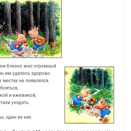
сем близко жил огромный
 но им удалось здорово
х местах не появлялся.
бояться,
икой и ежевикой,
стали уходить
ы, один из них