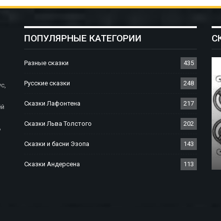
ПОПУЛЯРНЫЕ КАТЕГОРИИ
С
Разные сказки
435
Русские сказки
248
с,
Сказки Лафонтена
217
ёй
Сказки Льва Толстого
202
ь
СКАЗКИ БРАТЬЕВ ГРИММ
Сказки и басни Эзопа
143
Сказка О Заколдованном Дереве
Сказки Андерсена
113