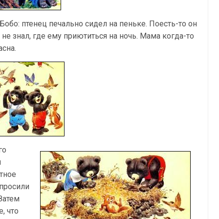
Бобо: птенец печально сидел на пеньке. Поесть-то он
ь не знал, где ему приютиться на ночь. Мама когда-то
асна.
го
и
тное
опросили
Затем
, что