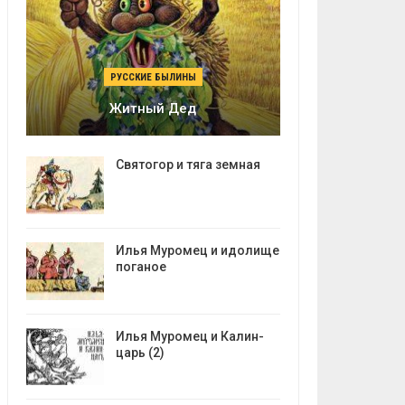
РУССКИЕ БЫЛИНЫ
Житный Дед
Святогор и тяга земная
Илья Муромец и идолище
поганое
Илья Муромец и Калин-
царь (2)