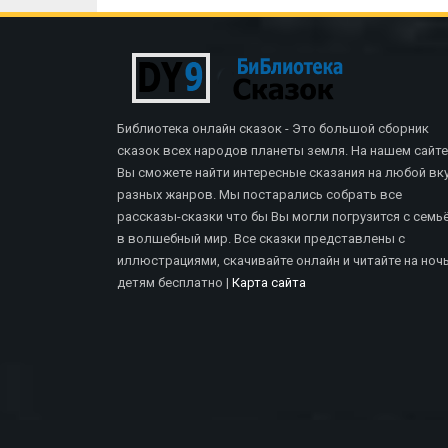
Библиотека онлайн сказок - Это большой сборник
сказок всех народов планеты земля. На нашем сайте
Вы сможете найти интересные сказания на любой вку
разных жанров. Мы постарались собрать все
рассказы-сказки что бы Вы могли погрузится с семь
в волшебный мир. Все сказки представлены с
иллюстрациями, скачивайте онлайн и читайте на ноч
М
СКАЗКИ БРАТЬЕВ ГРИММ
детям бесплатно |
Карта сайта
н
Дух В Бутылке