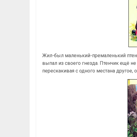
Жил-был маленький-премаленький птенч
выпал из своего гнезда. Птенчик ещё не 
перескакивая с одного местана другое, о