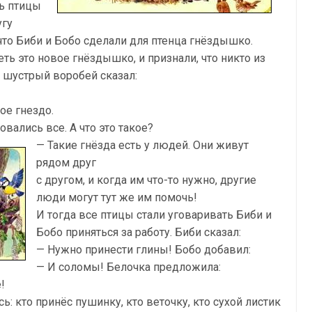
сь птицы
угу
 что Биби и Бобо сделали для птенца гнёздышко.
ь это новое гнёздышко, и признали, что никто из
й шустрый воробей сказал:
ое гнездо.
вались все. А что это такое?
— Такие гнёзда есть у людей.
Они живут
рядом друг
с другом, и когда им что-то нужно, другие
люди могут тут же им помочь!
И тогда все птицы стали уговаривать Биби и
Бобо приняться за работу. Биби сказал:
— Нужно принести глины! Бобо добавил:
— И соломы! Белочка предложила:
!
сь: кто принёс пушинку,
кто веточку, кто сухой листик