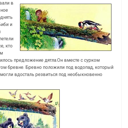
вали в
рное
однять
Биби и
я
летели
е, кто
им
вилось предложение дятла.Он вместе с сурком
том бревне. Бревно положили под водопад, который
о могли вдосталь резвиться под необыкновенно