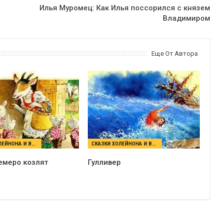
Илья Муромец: Как Илья поссорился с князем
Владимиром
Еще От Автора
СКАЗКИ ХОЛЕЙНОНА И ВУЛЬФА
СКАЗКИ ХОЛЕЙНОНА И ВУЛЬФА
емеро козлят
Гулливер