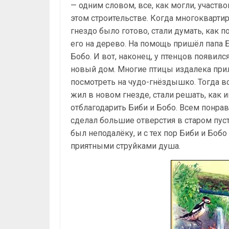
— одним словом, все, как могли, участво
этом строительстве. Когда многокварти
гнездо было готово, стали думать, как п
его на дерево. На помощь пришёл папа 
Бобо. И вот, наконец, у птенцов появилс
новый дом. Многие птицы издалека при
посмотреть на чудо-гнёздышко. Тогда вс
жил в новом гнезде, стали решать, как 
отблагодарить Биби и Бобо. Всем понра
сделал большие отверстия в старом пус
был неподалёку, и с тех пор Биби и Боб
приятными струйками душа.