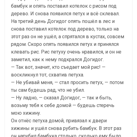
бамбук и опять поставил котелок с рисом под
дерево. И снова появился петух и всё склевал.
На третий день Догидог опять пошёл в лес и
снова поставил котелок под дерево, только на
этот раз он не ушёл, а спрятался в кустах, совсем
рядом. Скоро опять появился петух и принялся
клевать рис. Рис петуху очень нравился, и он не
заметил, как к нему подкрался Догидог.
— Так вот, значит, кто съедает мой рис! —
воскликнул тот, схватив петуха.
— Не убивай меня, — стал просить петух, — потом
ты сам будешь рад, что не убил.
— Ну ладно, — сказал Догидог, — так и быть,
возьму тебя к себе домой — будешь стеречь
мою хижину.
Он отнёс петуха домой, привязал к двери
хижины и ушёл снова рубить бамбук. В этот раз
он нарубил бамбука столько, сколько ему было