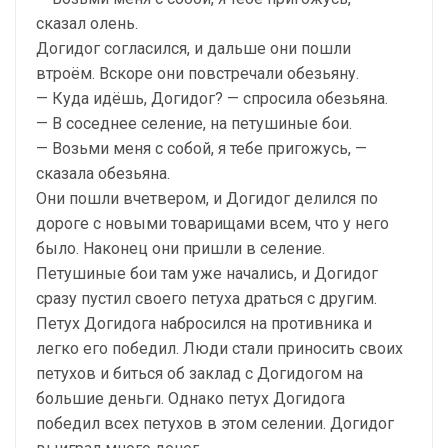
сказал олень.
Догидог согласился, и дальше они пошли
втроём. Вскоре они повстречали обезьяну.
— Куда идёшь, Догидог? — спросила обезьяна.
— В соседнее селение, на петушиные бои.
— Возьми меня с собой, я тебе пригожусь, —
сказала обезьяна.
Они пошли вчетвером, и Догидог делился по
дороге с новыми товарищами всем, что у него
было. Наконец они пришли в селение.
Петушиные бои там уже начались, и Догидог
сразу пустил своего петуха драться с другим.
Петух Догидога набросился на противника и
легко его победил. Люди стали приносить своих
петухов и биться об заклад с Догидогом на
большие деньги. Однако петух Догидога
победил всех петухов в этом селении. Догидог