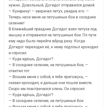
нужно. Довольный, Догидог отправился домой.
— Кукареку! — закричал петух, увидев его. —
Теперь неси меня на петушиные бои в соседнее
селение!
В ближайший праздник Догидог взял петуха под
мышку и отправился на петушиные бои. По пути
ему надо было перейти вброд реку. Когда
Догидог переходил её, к нему подплыл крокодил
и спросил:
— Куда идёшь, Догидог?
— В соседнее селение, на петушиные бои, —
ответил тот.
— Возьми меня с собой, я тебе пригожусь, —
сказал крокодил, и дальше они пошли вместе.
Скоро им повстречался олень. Он спросил:
— Куда идёшь, Догидог?
— В соседнее селение, на петушиные бои.
— Возьми меня с собой, я тебе пригожусь, —