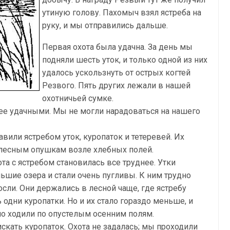
утиную голову. Пахомыч взял ястреба на
руку, и мы отправились дальше.
Первая охота была удачна. За день мы
подняли шесть уток, и только одной из них
удалось ускользнуть от острых когтей
Резвого. Пять других лежали в нашей
охотничьей сумке.
е удачными. Мы не могли нарадоваться на нашего
авили ястребом уток, куропаток и тетеревей. Их
лесным опушкам возле хлебных полей.
ота с ястребом становилась все труднее. Утки
ьшие озера и стали очень пугливы. К ним трудно
сли. Они держались в лесной чаще, где ястребу
одни куропатки. Но и их стало гораздо меньше, и
о ходили по опустелым осенним полям.
скать куропаток. Охота не задалась; мы проходили