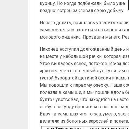
курицу. Но когда подбежали, было уже
поздно: ястреб заклевал свою добычу.
Нечего делать, пришлось уплатить хозяйк
самостоятельно охотиться на ворон и г
молодого хищника. Прозвали мы его Ре
Наконец наступил долгожданный день на
на месте у небольшой речки, которая, из
Утро выдалось ясное, погожее. Из-за ле
ярко зеленел скошенный луг. Тут и там
густой буроватой щетиной осоки и камы
Мы подошли к первому озерку. Наша соб
полезла в камыши, а мы пошли вдоль бе
будто чувствовал, что находится на наст
любую секунду броситься в погоню за д
Вдруг в камышах что-то зашумело, захло
взлетела из болотных зарослей и полете