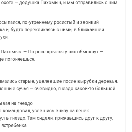
о охоте — дедушка Пахомыч, и мы отправились с ним
осыпался, по-утреннему росистый и звонкий.
ка и, будто перекликаясь с ними, в ближайшей
ухи.
л Пахомыч. — По росе крылья у них обмокнут —
еще погоняешься.
мались старые, уцелевшие после вырубки деревья.
ленные сучья — очевидно, гнездо какой-то большой
ывая на гнездо.
ко командовал, усевшись внизу на пенек.
л в гнездо. Там сидели, прижавшись друг к другу,
 ястребенка.