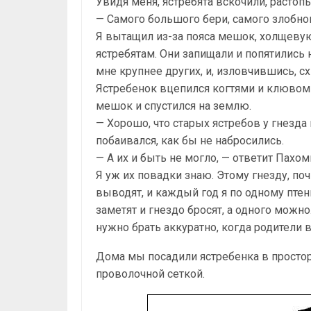
Увидя меня, ястребята вскочили, расто
— Самого большого бери, самого злобно
Я вытащил из-за пояса мешок, холщевую 
ястребятам. Они запищали и попятились н
мне крупнее других, и, изловчившись, сх
Ястребенок вцепился когтями и клювом в
мешок и спустился на землю.
— Хорошо, что старых ястребов у гнезда н
побаивался, как бы не набросились.
— А их и быть не могло, — ответит Пахо
Я уж их повадки знаю. Этому гнезду, поч
выводят, и каждый год я по одному птен
заметят и гнездо бросят, а одного можно.
нужно брать аккуратно, когда родители в
Дома мы посадили ястребенка в просто
проволочной сеткой.