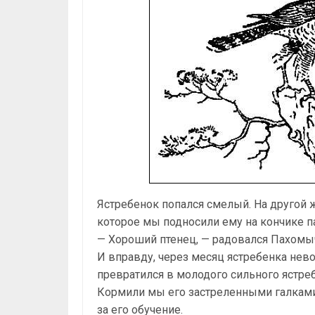
Ястребенок попался смелый. На другой ж
которое мы подносили ему на кончике п
— Хороший птенец, — радовался Пахомыч.
И вправду, через месяц ястребенка нев
превратился в молодого сильного ястреба
Кормили мы его застреленными галками
за его обучение.