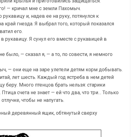
пырили крылья и приготовились защищаться.
го! — кричал мне с земли Пахомыч.
рукавицу и, надев ее на руку, потянулся к
а край гнезда. Я выбрал того, который показался
ватил его.
 рукавицу. Я сунул его вместе с рукавицей в
е было, — сказал я, — а то, по совести, я немного
мыч, — они еще на заре улетели детям корм добывать.
итай, лет шесть. Каждый год ястреба в нем детей
цу беру. Много птенцов брать нельзя: старики
 Птица счета не знает — ей что два, что три… Только
 отлучке, чтобы не напугать.
рный деревянный ящик, обтянутый сверху