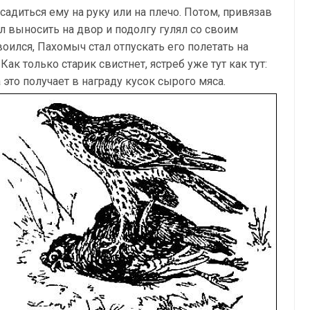
адиться ему на руку или на плечо. Потом, привязав
ал выносить на двор и подолгу гулял со своим
оился, Пахомыч стал отпускать его полетать на
ак только старик свистнет, ястреб уже тут как тут:
а это получает в награду кусок сырого мяса.