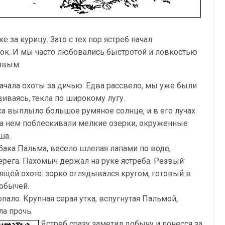
е за курицу. Зато с тех пор ястреб начал
алок. И мы часто любовались быстротой и ловкостью
звым.
чала охоты за дичью. Едва рассвело, мы уже были
виваясь, текла по широкому лугу.
са выплыло большое румяное солнце, и в его лучах
 на нем поблескивали мелкие озерки, окруженные
ша.
ака Пальма, весело шлепая лапами по воде,
рега. Пахомыч держал на руке ястреба. Резвый
оящей охоте: зорко оглядывался кругом, готовый в
обычей.
пало. Крупная серая утка, вспугнутая Пальмой,
ла прочь.
Ястреб сразу заметил добычу и понесся за