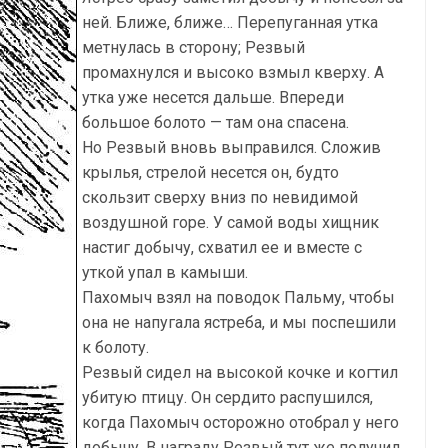
ней. Ближе, ближе… Перепуганная утка
метнулась в сторону; Резвый
промахнулся и высоко взмыл кверху. А
утка уже несется дальше. Впереди
большое болото — там она спасена.
Но Резвый вновь выправился. Сложив
крылья, стрелой несется он, будто
скользит сверху вниз по невидимой
воздушной горе. У самой воды хищник
настиг добычу, схватил ее и вместе с
уткой упал в камыши.
Пахомыч взял на поводок Пальму, чтобы
она не напугала ястреба, и мы поспешили
к болоту.
Резвый сидел на высокой кочке и когтил
убитую птицу. Он сердито распушился,
когда Пахомыч осторожно отобрал у него
добычу. В награду Резвый тут же получил