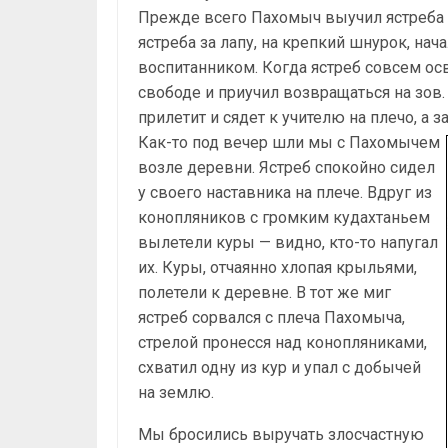
Прежде всего Пахомыч выучил ястреба с
ястреба за лапу, на крепкий шнурок, нач
воспитанником. Когда ястреб совсем осв
свободе и приучил возвращаться на зов. К
прилетит и сядет к учителю на плечо, а з
Как-то под вечер шли мы с Пахомычем
возле деревни. Ястреб спокойно сидел
у своего наставника на плече. Вдруг из
конопляников с громким кудахтаньем
вылетели куры — видно, кто-то напугал
их. Куры, отчаянно хлопая крыльями,
полетели к деревне. В тот же миг
ястреб сорвался с плеча Пахомыча,
стрелой пронесся над конопляниками,
схватил одну из кур и упал с добычей
на землю.
Мы бросились выручать злосчастную