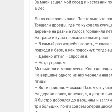
За мной зашел мой сосед и наставник п
в лес.
Было еще очень рано. Лес только что пр
Трещали дрозды, где-то куковала кукуш
деревне на разные голоса горланили пет
На траве и кустах лежала сильная роса.
— В самый раз ястребят ловить, — сказа
подходи и бери, а как подсохнут, тогда 
— Далеко итти? — спросил я.
— Нет, тут рядом.
Мы вышли в мелколесье. Кое-где подни
На вершине одного из них чернели нава
птицы.
— Вот и пришли, — сказал Пахомыч, указ
На дерево полез, конечно, я, а дед толь
Я быстро добрался до вершины и загляну
три больших, почти совсем оперившихся