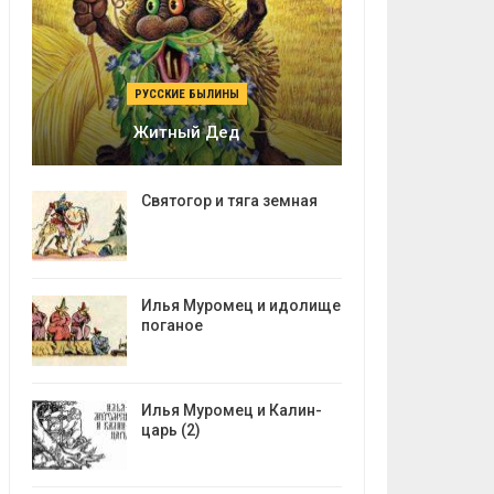
РУССКИЕ БЫЛИНЫ
Житный Дед
Святогор и тяга земная
Илья Муромец и идолище
поганое
Илья Муромец и Калин-
царь (2)