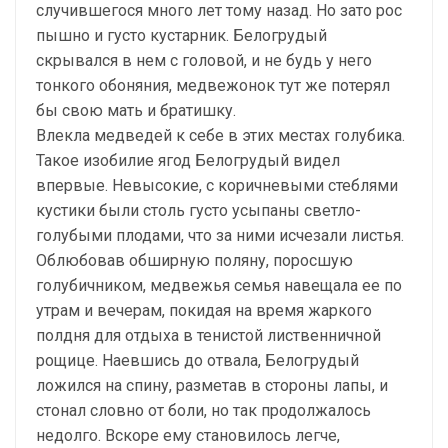
случившегося много лет тому назад. Но зато рос
пышно и густо кустарник. Белогрудый
скрывался в нем с головой, и не будь у него
тонкого обоняния, медвежонок тут же потерял
бы свою мать и братишку.
Влекла медведей к себе в этих местах голубика.
Такое изобилие ягод Белогрудый видел
впервые. Невысокие, с коричневыми стеблями
кустики были столь густо усыпаны светло-
голубыми плодами, что за ними исчезали листья.
Облюбовав обширную поляну, поросшую
голубичником, медвежья семья навещала ее по
утрам и вечерам, покидая на время жаркого
полдня для отдыха в тенистой лиственничной
рощице. Наевшись до отвала, Белогрудый
ложился на спину, разметав в стороны лапы, и
стонал словно от боли, но так продолжалось
недолго. Вскоре ему становилось легче,