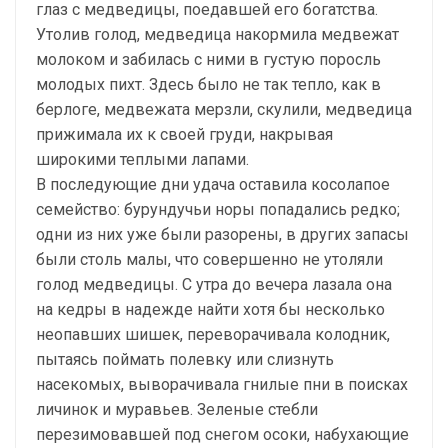
глаз с медведицы, поедавшей его богатства.
Утолив голод, медведица накормила медвежат
молоком и забилась с ними в густую поросль
молодых пихт. Здесь было не так тепло, как в
берлоге, медвежата мерзли, скулили, медведица
прижимала их к своей груди, накрывая
широкими теплыми лапами.
В последующие дни удача оставила косолапое
семейство: бурундучьи норы попадались редко;
одни из них уже были разорены, в других запасы
были столь малы, что совершенно не утоляли
голод медведицы. С утра до вечера лазала она
на кедры в надежде найти хотя бы несколько
неопавших шишек, переворачивала колодник,
пытаясь поймать полевку или слизнуть
насекомых, выворачивала гнилые пни в поисках
личинок и муравьев. Зеленые стебли
перезимовавшей под снегом осоки, набухающие