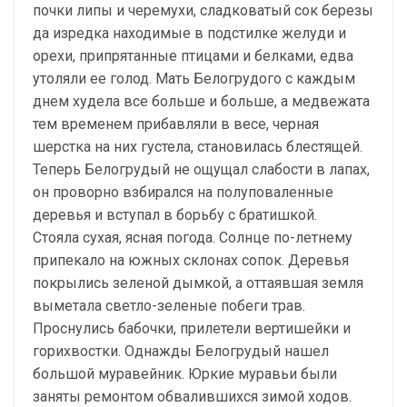
почки липы и черемухи, сладковатый сок березы
да изредка находимые в подстилке желуди и
орехи, припрятанные птицами и белками, едва
утоляли ее голод. Мать Белогрудого с каждым
днем худела все больше и больше, а медвежата
тем временем прибавляли в весе, черная
шерстка на них густела, становилась блестящей.
Теперь Белогрудый не ощущал слабости в лапах,
он проворно взбирался на полуповаленные
деревья и вступал в борьбу с братишкой.
Стояла сухая, ясная погода. Солнце по-летнему
припекало на южных склонах сопок. Деревья
покрылись зеленой дымкой, а оттаявшая земля
выметала светло-зеленые побеги трав.
Проснулись бабочки, прилетели вертишейки и
горихвостки. Однажды Белогрудый нашел
большой муравейник. Юркие муравьи были
заняты ремонтом обвалившихся зимой ходов.