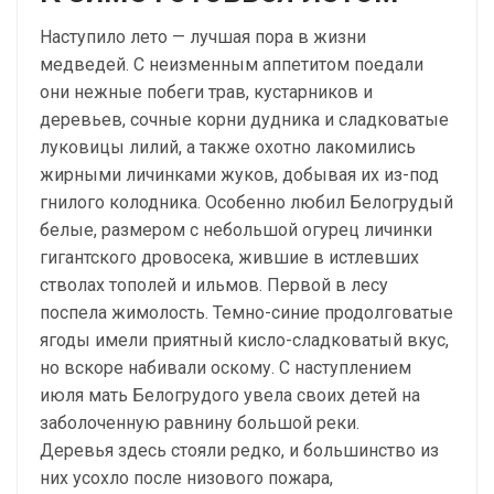
Наступило лето — лучшая пора в жизни
медведей. С неизменным аппетитом поедали
они нежные побеги трав, кустарников и
деревьев, сочные корни дудника и сладковатые
луковицы лилий, а также охотно лакомились
жирными личинками жуков, добывая их из-под
гнилого колодника. Особенно любил Белогрудый
белые, размером с небольшой огурец личинки
гигантского дровосека, жившие в истлевших
стволах тополей и ильмов. Первой в лесу
поспела жимолость. Темно-синие продолговатые
ягоды имели приятный кисло-сладковатый вкус,
но вскоре набивали оскому. С наступлением
июля мать Белогрудого увела своих детей на
заболоченную равнину большой реки.
Деревья здесь стояли редко, и большинство из
них усохло после низового пожара,