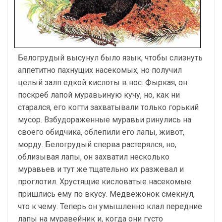
Белогрудый высунул было язык, чтобы слизнуть
аппетитно пахнущих насекомых, но получил
целый залп едкой кислоты в нос. Фыркая, он
поскреб лапой муравьиную кучу, но, как ни
старался, его когти захватывали только горький
мусор. Взбудораженные муравьи ринулись на
своего обидчика, облепили его лапы, живот,
морду. Белогрудый сперва растерялся, но,
облизывая лапы, он захватил несколько
муравьев и тут же тщательно их разжевал и
проглотил. Хрустящие кисловатые насекомые
пришлись ему по вкусу. Медвежонок смекнул,
что к чему. Теперь он умышленно клал передние
лапы на муравейник и, когда они густо