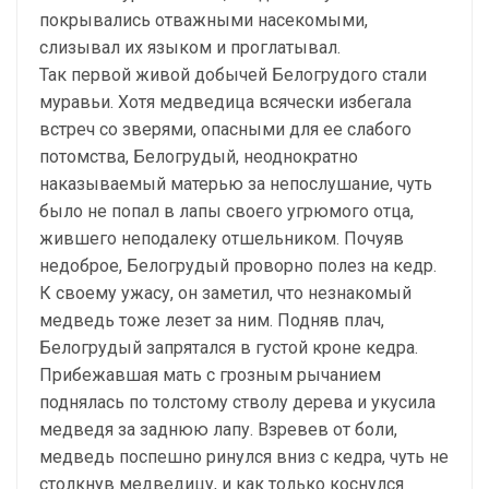
покрывались отважными насекомыми,
слизывал их языком и проглатывал.
Так первой живой добычей Белогрудого стали
муравьи. Хотя медведица всячески избегала
встреч со зверями, опасными для ее слабого
потомства, Белогрудый, неоднократно
наказываемый матерью за непослушание, чуть
было не попал в лапы своего угрюмого отца,
жившего неподалеку отшельником. Почуяв
недоброе, Белогрудый проворно полез на кедр.
К своему ужасу, он заметил, что незнакомый
медведь тоже лезет за ним. Подняв плач,
Белогрудый запрятался в густой кроне кедра.
Прибежавшая мать с грозным рычанием
поднялась по толстому стволу дерева и укусила
медведя за заднюю лапу. Взревев от боли,
медведь поспешно ринулся вниз с кедра, чуть не
столкнув медведицу, и как только коснулся