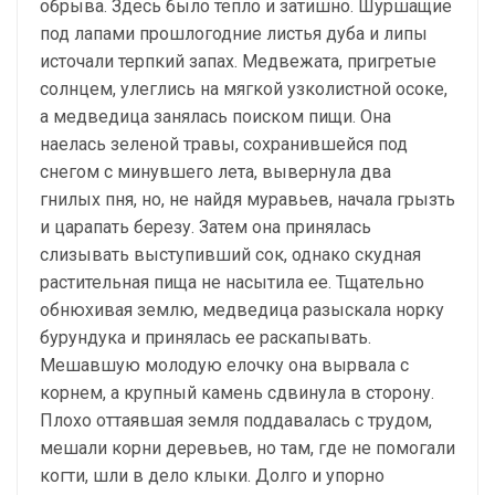
обрыва. Здесь было тепло и затишно. Шуршащие
под лапами прошлогодние листья дуба и липы
источали терпкий запах. Медвежата, пригретые
солнцем, улеглись на мягкой узколистной осоке,
а медведица занялась поиском пищи. Она
наелась зеленой травы, сохранившейся под
снегом с минувшего лета, вывернула два
гнилых пня, но, не найдя муравьев, начала грызть
и царапать березу. Затем она принялась
слизывать выступивший сок, однако скудная
растительная пища не насытила ее. Тщательно
обнюхивая землю, медведица разыскала норку
бурундука и принялась ее раскапывать.
Мешавшую молодую елочку она вырвала с
корнем, а крупный камень сдвинула в сторону.
Плохо оттаявшая земля поддавалась с трудом,
мешали корни деревьев, но там, где не помогали
когти, шли в дело клыки. Долго и упорно