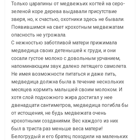
Только царапины от медвежьих когтей на серо-
зеленой коре дерева выдавали присутствие
зверя, но, к счастью, охотники здесь не бывали.
Появившимся на свет крохотным медвежатам
опасность не угрожала.
С нежностью заботливой матери прижимала
медведица своих детенышей к груди, и они
сосали густое молоко с довольным урчанием,
напоминающим звук далеко летящего самолета.
Не имея возможности питаться и даже пить,
медведица должна была в течение нескольких
месяцев кормить малышей своим молоком. И
хотя слой подкожного жира достигал у нее
двенадцати сантиметров, медведица погибла бы
от истощения, не будь медвежата очень
крохотными созданиями. Вес каждого из них
был в триста раз меньше веса матери!
Белогрудый и его братец походили на маленьких