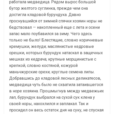
работала медведица. Рядом вырос большой
бугор желтого суглинка, прежде чем она
достигла кладовой бурундука. Давно
проснувшийся от зимней спячки хозяин норы не
бедствовал — накопленный еще с лета и осени
запас мало поубавился за зиму. Чего здесь
только не было! Блестящие, словно коричневые
кремушки, желуди; маслянистые кедровые
орешки, которых бурундук натаскал в защечных
мешках из кедрача; крупные морщинистые с
крепкой, словно костяной, кожурой
маньчжурские орехи; круглые семена липы.
Добравшись до кладовой лесных деликатесов,
медведица чуть было не схватила затаившегося
в норе хозяина. Прошмыгнув между медвежьих
лап, бурундук выбрался на сухой сук клена у
своей норы, нахохлился и заплакал. Так и
просидел он весь остаток дня на суку, не спуская