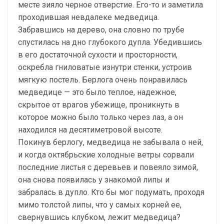
месте зияло черное отверстие. Его-то и заметила
проходившая невдалеке медведица.
Забравшись на дерево, она словно по трубе
спустилась на дно глубокого дупла. Убедившись
в его достаточной сухости и просторности,
оскребла гниловатые изнутри стенки, устроив
мягкую постель. Берлога очень понравилась
медведице — это было теплое, надежное,
скрытое от врагов убежище, проникнуть в
которое можно было только через лаз, а он
находился на десятиметровой высоте.
Покинув берлогу, медведица не забывала о ней,
и когда октябрьские холодные ветры сорвали
последние листья с деревьев и повеяло зимой,
она снова появилась у знакомой липы и
забралась в дупло. Кто бы мог подумать, проходя
мимо толстой липы, что у самых корней ее,
свернувшись клубком, лежит медведица?