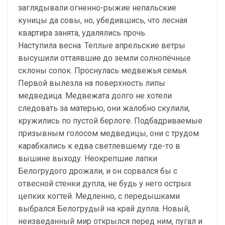
заглядывали огненно-рыжие непальские
куницы да совы, но, убедившись, что лесная
квартира занята, удалялись прочь.
Наступила весна. Теплые апрельские ветры
высушили оттаявшие до земли солнопёчные
склоны сопок. Проснулась медвежья семья.
Первой вылезла на поверхность липы
медведица. Медвежата долго не хотели
следовать за матерью, они жалобно скулили,
кружились по пустой берлоге. Подбадриваемые
призывным голосом медведицы, они с трудом
карабкались к едва светлевшему где-то в
вышине выходу. Неокрепшие лапки
Белогрудого дрожали, и он сорвался бы с
отвесной стенки дупла, не будь у него острых
цепких когтей. Медленно, с передышками
выбрался Белогрудый на край дупла. Новый,
неизведанный мир открылся перед ним, пугал и