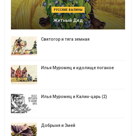
РУССКИЕ БЫЛИНЫ
Житный Дед
Святогор и тяга земная
Илья Муромец и идолище поганое
Илья Муромец и Калин-царь (2)
Добрыня и Змей