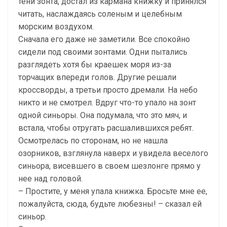
тени зонта, достал из кармана книжку и принялся
читать, наслаждаясь соленым и целебным
морским воздухом.
Сначала его даже не заметили. Все спокойно
сидели под своими зонтами. Одни пытались
разглядеть хотя бы краешек моря из-за
торчащих впереди голов. Другие решали
кроссворды, а третьи просто дремали. На небо
никто и не смотрел. Вдруг что-то упало на зонт
одной синьоры. Она подумала, что это мяч, и
встала, чтобы отругать расшалившихся ребят.
Осмотрелась по сторонам, но не нашла
озорников, взглянула наверх и увидела веселого
синьора, висевшего в своем шезлонге прямо у
нее над головой.
– Простите, у меня упала книжка. Бросьте мне ее,
пожалуйста, сюда, будьте любезны! – сказал ей
синьор.