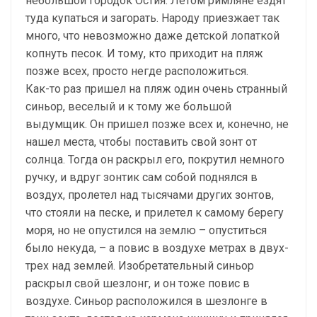
небольшой городок Остия. Летом римляне ездят
туда купаться и загорать. Народу приезжает так
много, что невозможно даже детской лопаткой
копнуть песок. И тому, кто приходит на пляж
позже всех, просто негде расположиться.
Как-то раз пришел на пляж один очень странный
синьор, веселый и к тому же большой
выдумщик. Он пришел позже всех и, конечно, не
нашел места, чтобы поставить свой зонт от
солнца. Тогда он раскрыл его, покрутил немного
ручку, и вдруг зонтик сам собой поднялся в
воздух, пролетел над тысячами других зонтов,
что стояли на песке, и прилетел к самому берегу
моря, но не опустился на землю – опуститься
было некуда, – а повис в воздухе метрах в двух-
трех над землей. Изобретательный синьор
раскрыл свой шезлонг, и он тоже повис в
воздухе. Синьор расположился в шезлонге в