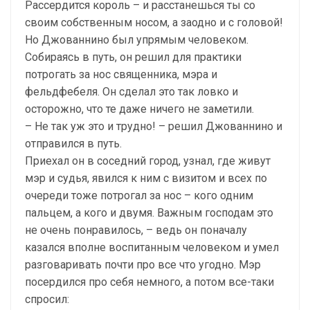
Рассердится король – и расстанешься ты со
своим собственным носом, а заодно и с головой!
Но Джованнино был упрямым человеком.
Собираясь в путь, он решил для практики
потрогать за нос священника, мэра и
фельдфебеля. Он сделал это так ловко и
осторожно, что те даже ничего не заметили.
– Не так уж это и трудно! – решил Джованнино и
отправился в путь.
Приехал он в соседний город, узнал, где живут
мэр и судья, явился к ним с визитом и всех по
очереди тоже потрогал за нос – кого одним
пальцем, а кого и двумя. Важным господам это
не очень понравилось, – ведь он поначалу
казался вполне воспитанным человеком и умел
разговаривать почти про все что угодно. Мэр
посердился про себя немного, а потом все-таки
спросил: