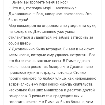
– Зачем вы трогаете меня за нос?
– Что вы, господин мэр! – воскликнул
Джованнино. – Вам, наверное, показалось. Это
была муха!
Мэр посмотрел по сторонам и не увидел ни мухи,
ни комара, но Джованнино уже успел
откланяться и удалиться, не забыв затворить за
собой дверь.
У Джованнино была тетрадка. Он вел в ней счет
всем носам, которые ему удалось потрогать. Все
это были очень важные носы. В Риме, однако,
число носов росло так быстро, что Джованнино
пришлось купить тетрадку потолще. Стоило
пройти немного по любой улице, как непременно
встречались ему пара каких-нибудь сиятельств,
несколько бывших министров и десяток-другой
генералов. О разных там председателях и
говорить нечего – в Риме их было больше, чем