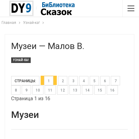
Главная
Узнай-ка!
Музеи — Малов В.
УЗНАЙ-КА!
СТРАНИЦЫ:
1
2
3
4
5
6
7
8
9
10
11
12
13
14
15
16
Страница 1 из 16
Музеи