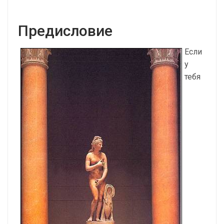
Предисловие
Если
у
тебя