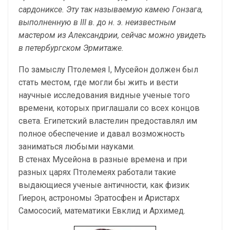
сардониксе. Эту так называемую камею Гонзага,
выполненную в III в. до н. э. неизвестным
мастером из Александрии, сейчас можно увидеть
в петербургском Эрмитаже.
По замыслу Птолемея I, Мусейон должен был
стать местом, где могли бы жить и вести
научные исследования видные ученые того
времени, которых приглашали со всех концов
света. Египетский властелин предоставлял им
полное обеспечение и давал возможность
заниматься любыми науками.
В стенах Мусейона в разные времена и при
разных царях Птолемеях работали такие
выдающиеся ученые античности, как физик
Гиерон, астрономы Эратосфен и Аристарх
Самососий, математики Евклид и Архимед.