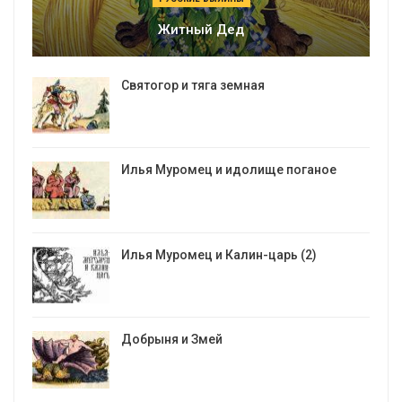
Житный Дед
Святогор и тяга земная
Илья Муромец и идолище поганое
Илья Муромец и Калин-царь (2)
Добрыня и Змей