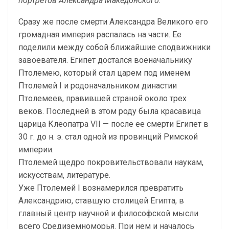
портретов Александра Македонского.
Сразу же после смерти Александра Великого его
громадная империя распалась на части. Ее
поделили между собой ближайшие сподвижники
завоевателя. Египет достался военачальнику
Птолемею, который стал царем под именем
Птолемей I и родоначальником династии
Птолемеев, правившей страной около трех
веков. Последней в этом роду была красавица
царица Клеопатра VII — после ее смерти Египет в
30 г. до н. э. стал одной из провинций Римской
империи.
Птолемей щедро покровительствовали наукам,
искусствам, литературе.
Уже Птолемей I вознамерился превратить
Александрию, ставшую столицей Египта, в
главный центр научной и философской мысли
всего Средиземноморья. При нем и началось