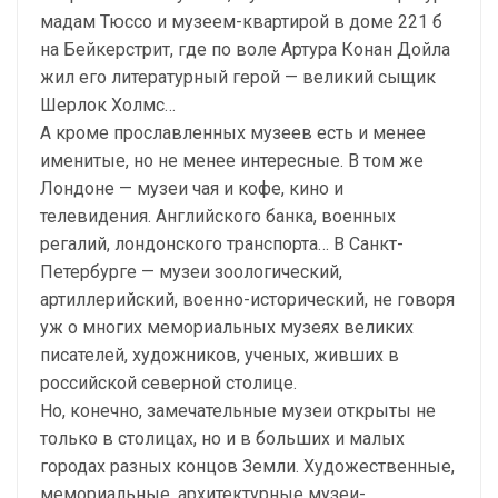
мадам Тюссо и музеем-квартирой в доме 221 б
на Бейкерстрит, где по воле Артура Конан Дойла
жил его литературный герой — великий сыщик
Шерлок Холмс…
А кроме прославленных музеев есть и менее
именитые, но не менее интересные. В том же
Лондоне — музеи чая и кофе, кино и
телевидения. Английского банка, военных
регалий, лондонского транспорта… В Санкт-
Петербурге — музеи зоологический,
артиллерийский, военно-исторический, не говоря
уж о многих мемориальных музеях великих
писателей, художников, ученых, живших в
российской северной столице.
Но, конечно, замечательные музеи открыты не
только в столицах, но и в больших и малых
городах разных концов Земли. Художественные,
мемориальные, архитектурные музеи-