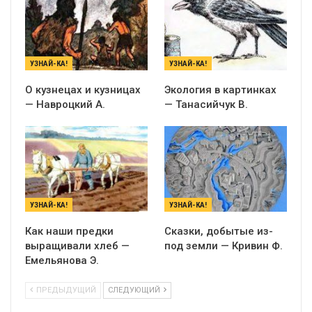
УЗНАЙ-КА!
УЗНАЙ-КА!
О кузнецах и кузницах
Экология в картинках
— Навроцкий А.
— Танасийчук В.
УЗНАЙ-КА!
УЗНАЙ-КА!
Как наши предки
Сказки, добытые из-
выращивали хлеб —
под земли — Кривин Ф.
Емельянова Э.
ПРЕДЫДУЩИЙ
СЛЕДУЮЩИЙ