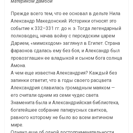
материком дамбой
Прежде всего тем, что ее основал в дельте Нила
Александр Македонский. Историки относят это
событие к 332–331 гг. до н. э. Тогда легендарный
полководец, начав войну с персидским царем
Дарием, «мимоходом» заглянул в Египет. Страна
фараонов сдалась ему без боя, и Александр был
провозглашен ее владыкой и сыном бога солнца
Амона.
А чем еще известна Александрия? Каждый без
запинки ответит, что в годы своего расцвета
Александрия славилась громадным маяком —
его считали одним из семи чудес света.
Знаменита была и Александрийская библиотека,
богатейшее собрание папирусных свитков,
равного которому не было во всем античном
мире.
Однако еще об одной достопримечательности