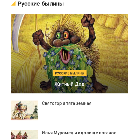
Русские былины
РУССКИЕ БЫЛИНЫ
Житный Дед
Святогор и тяга земная
Илья Муромец и идолище поганое