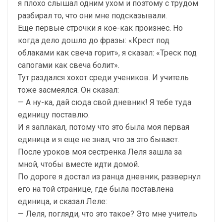
я плохо слышал одним ухом и поэтому с трудом
разбирал то, что они мне подсказывали.
Еще первые строчки я кое-как произнес. Но
когда дело дошло до фразы: «Крест под
облаками как свеча горит», я сказал: «Треск под
сапогами как свеча болит».
Тут раздался хохот среди учеников. И учитель
тоже засмеялся. Он сказал:
— А ну-ка, дай сюда свой дневник! Я тебе туда
единицу поставлю.
И я заплакал, потому что это была моя первая
единица и я еще не знал, что за это бывает.
После уроков моя сестренка Леля зашла за
мной, чтобы вместе идти домой.
По дороге я достал из ранца дневник, развернул
его на той странице, где была поставлена
единица, и сказал Леле:
— Леля, погляди, что это такое? Это мне учитель