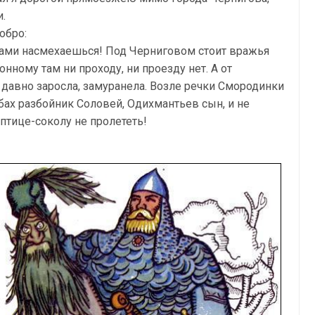
.
обро:
нами насмехаешься! Под Черниговом стоит вражья
онному там ни проходу, ни проезду нет. А от
давно заросла, замуранела. Возле речки Смородинки
бах разбойник Соловей, Одихмантьев сын, и не
 птице-соколу не пролететь!