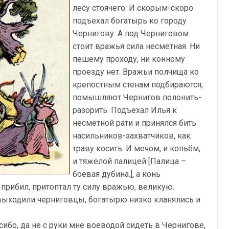
лесу стоячего. И скорым-скоро
подъехал богатырь ко городу
Чернигову. А под Черниговом
стоит вражья сила несметная. Ни
пешему проходу, ни конному
проезду нет. Вражьи полчища ко
крепостным стенам подбираются,
помышляют Чернигов полонить-
разорить. Подъехал Илья к
несметной рати и принялся бить
насильников-захватчиков, как
траву косить. И мечом, и копьём,
и тяжёлой палицей [Палица –
боевая дубина.], а конь
 прибил, притоптал ту силу вражью, великую.
 выходили черниговцы, богатырю низко кланялись и
сибо, да не с руки мне воеводой сидеть в Чернигове,