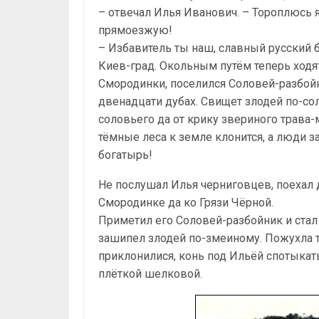
– отвечал Илья Иванович. – Тороплюсь 
прямоезжую!
– Избавитель ты наш, славный русский 
Киев-град. Окольным путём теперь ходят
Смородинки, поселился Соловей-разбойн
двенадцати дубах. Свищет злодей по-сол
соловьего да от крику звериного трава
тёмные леса к земле клонится, а люди з
богатырь!
Не послушал Илья черниговцев, поехал
Смородинке да ко Грязи Чёрной.
Приметил его Соловей-разбойник и стал
зашипел злодей по-змеиному. Пожухла т
приклонилися, конь под Ильёй спотыкать
плёткой шелковой.