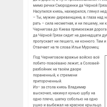
мимо речки Смородинки да Чёрной Грязи
Насупился князь, нахмурился, глянул нед
– Ты, мужик-деревенщина, в глаза над 
рать – сила несметная, и ни пешему, ни к
Чернигова до Киева прямоезжая дорога 
да Чёрной Грязи сидит на двенадцати ду
пропускает ни пешего, ни конного. Там и
Отвечает на те слова Ильи Муромец:
Под Черниговом вражье войско всё
побито-повоёвано лежит, а Соловей-
разбойник на твоём дворе
пораненный, к стремени
притороченный.
Из– за стола князь Владимир
выскочил, накинул кунью шубу на
одно плечо, шапку соболью на одно
ушко и выбежал на красное крыльцо.