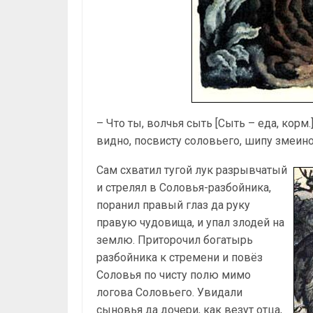
– Что ты, волчья сыть [Сыть – еда, корм
видно, посвисту соловьего, шипу змеино
Сам схватил тугой лук разрывчатый
и стрелял в Соловья-разбойника,
поранил правый глаз да руку
правую чудовища, и упал злодей на
землю. Приторочил богатырь
разбойника к стремени и повёз
Соловья по чисту полю мимо
логова Соловьего. Увидали
сыновья да дочери, как везут отца,