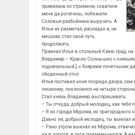
привязана ко стремени, схватили
мечи да рогатины, побежали
Соловья-разбойника выручать. А
Ильи их разметал, раскидал и, не
мешкая, стал свой путь
продолжать.
Приехал Илья в стольный Киев-град, на
Владимир – Красно Солнышко с князьям
подначальный.], с боярами почётными да
обеденный стол.
Илья поставил коня посреди двора, сам 
писаному, поклонился на четыре сторон
Стал князь Владимир выспрашивать:
– Ты откуда, добрый молодец, как тебя 
– Я из города Мурома, из пригородного 
Давно ли, добрый молодец, ты выехал 
– Рано утром выехал из Мурома, отвечал
да в дороге, в пути призамешкался. А е