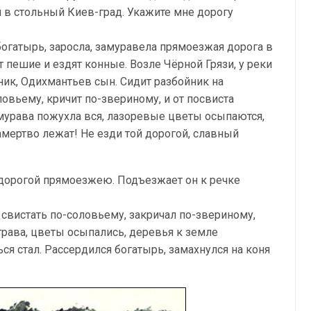
я в стольный Киев-град. Укажите мне дорогу
богатырь, заросла, замуравела прямоезжая дорога в
 пешие и ездят конные. Возле Чёрной Грязи, у реки
ик, Одихмантьев сын. Сидит разбойник на
овьему, кричит по-звериному, и от посвиста
-мурава пожухла вся, лазоревые цветы осыпаются,
амертво лежат! Не езди той дорогой, славный
 дорогой прямоезжею. Подъезжает он к речке
 свистать по-соловьему, закричал по-звериному,
рава, цветы осыпались, деревья к земле
ся стал. Рассердился богатырь, замахнулся на коня