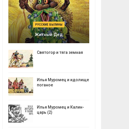
РУССКИЕ БЫЛИНЫ
Житный Дед
Святогор и тяга земная
Илья Муромец и идолище
поганое
Илья Муромец и Калин-
царь (2)