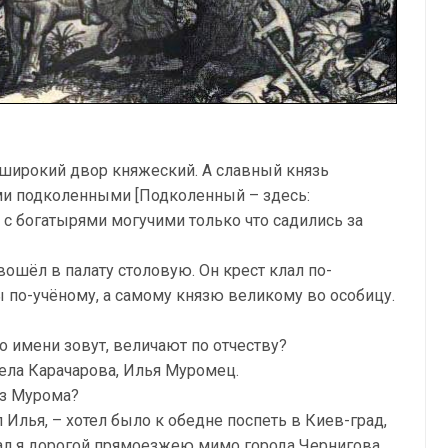
 широкий двор княжеский. А славный князь
и подколенными [Подколенный – здесь:
 с богатырями могучими только что садились за
вошёл в палату столовую. Он крест клал по-
ы по-учёному, а самому князю великому во особицу.
по имени зовут, величают по отчеству?
села Карачарова, Илья Муромец.
из Мурома?
 Илья, – хотел было к обедне поспеть в Киев-град,
хал я дорогой прямоезжею мимо города Чернигова,