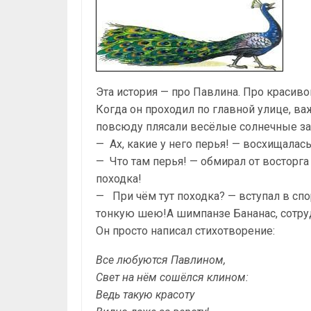
Эта история — про Павлина. Про красиво
Когда он проходил по главной улице, ва
повсюду пля­сали весёлые солнечные за
— Ах, какие у него перья! — восхищалась
— Что там перья! — обмирал от восторга 
походка!
— При чём тут походка? — вступал в сп
тонкую шею!А шимпанзе Бананас, сотруд
Он просто написал стихо­творение:
Все любуются Павлином,
Свет на нём сошёлся клином:
Ведь такую красоту