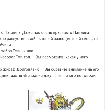
го Павли­на. Даже про очень красивого Павлина.
жно распус­тив свой пышный разноцветный хвост, то
йчики.
 зебра Тель­няшка.
носорог Топ-топ. — Вы посмотрите, какая у него
ор жираф Долговязик. — Вы обратите внимание на его
ник газеты «Вечерние джунгли», ничего не говорил.