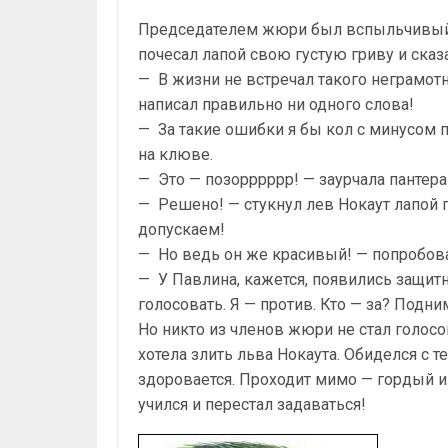
Председателем жюри был вспыльчивый ле
почесал лапой свою густую гриву и сказ
— В жизни не встречал такого неграмотн
написал правиль­но ни одного слова!
— За такие ошибки я бы кол с минусом 
на клюве.
— Это — позорррррр! — заурчала пантера
— Решено! — стукнул лев Нокаут лапой п
допускаем!
— Но ведь он же красивый! — попробовал
— У Павлина, кажется, появились защитни
голосовать. Я — против. Кто — за? Подни
Но никто из членов жюри не стал голосов
хотела злить льва Нокаута. Обиделся с т
здоровается. Проходит мимо — гордый и
учился и перестал задаваться!