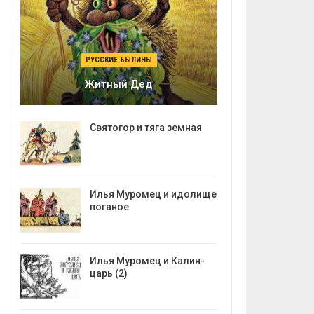
РУССКИЕ БЫЛИНЫ
Житный Дед
Святогор и тяга земная
Илья Муромец и идолище
поганое
Илья Муромец и Калин-
царь (2)