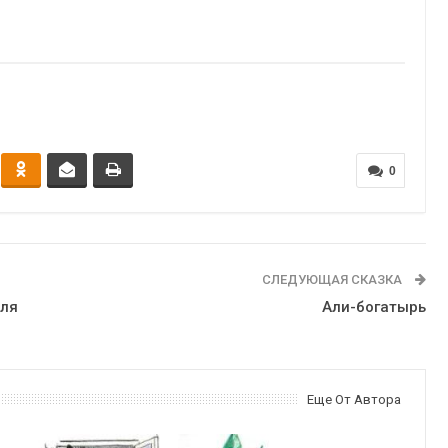
0
СЛЕДУЮЩАЯ СКАЗКА
для
Али-богатырь
Еще От Автора