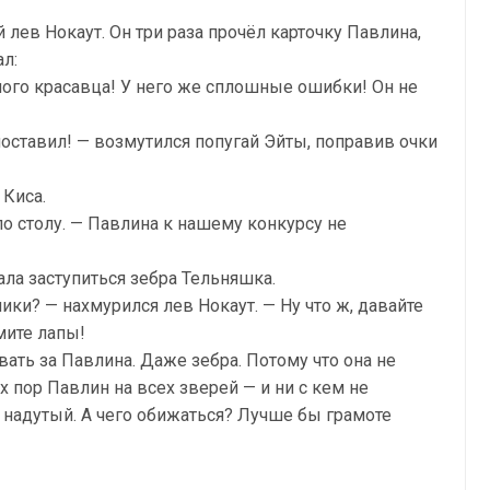
в Нокаут. Он три раза прочёл карточку Павлина,
ал:
ого красав­ца! У него же сплошные ошибки! Он не
поставил! — возмутился попугай Эйты, поправив очки
 Киса.
о столу. — Павлина к нашему конкурсу не
а заступить­ся зебра Тельняшка.
ки? — на­хмурился лев Нокаут. — Ну что ж, давайте
мите лапы!
ать за Пав­лина. Даже зебра. Потому что она не
ех пор Павлин на всех зверей — и ни с кем не
 надутый. А чего обижаться? Лучше бы грамоте