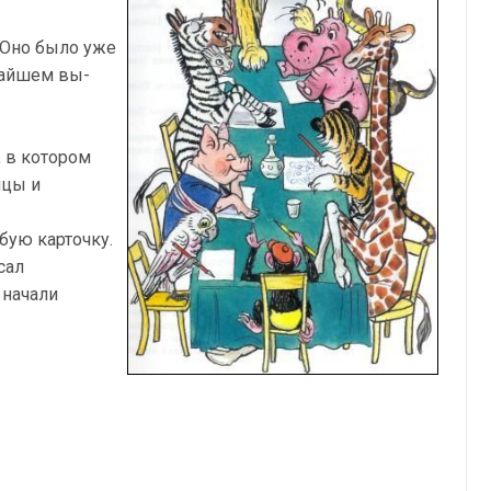
. Оно было уже
ижайшем вы­
, в котором
ицы и
ую карточ­ку.
сал
 начали