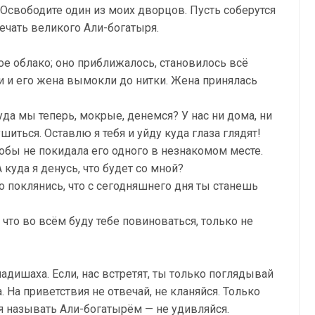
. Освободите один из моих дворцов. Пусть соберутся
ечать великого Али-богатыря.
ое облако; оно приближалось, становилось всё
и и его жена вымокли до нитки. Жена принялась
Куда мы теперь, мокрые, денемся? У нас ни дома, ни
шиться. Оставлю я тебя и уйду куда глаза глядят!
тобы не покидала его одного в незнакомом месте.
куда я денусь, что будет со мной?
но поклянись, что с сегодняшнего дня ты станешь
что во всём буду тебе повиноваться, только не
адишаха. Если, нас встретят, ты только поглядывай
. На приветствия не отвечай, не кланяйся. Только
я называть Али-богатырём — не удивляйся.