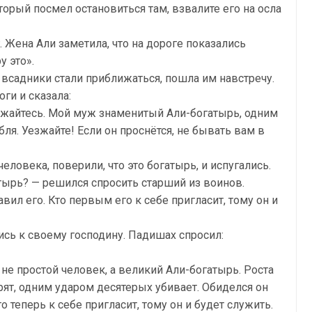
торый посмел остановиться там, взвалите его на осла
. Жена Али заметила, что на дороге показались
у это».
 всадники стали приближаться, пошла им навстречу.
оги и сказала:
ижайтесь. Мой муж знаменитый Али-богатырь, одним
бля. Уезжайте! Если он проснётся, не бывать вам в
ловека, поверили, что это богатырь, и испугались.
атырь? — решился спросить старший из воинов.
вил его. Кто первым его к себе пригласит, тому он и
сь к своему господину. Падишах спросил:
 не простой человек, а великий Али-богатырь. Роста
рят, одним ударом десятерых убивает. Обиделся он
о теперь к себе пригласит, тому он и будет служить.