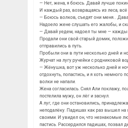
— Нет, жена, я боюсь. Давай лучше покин
И каждый раз, возвращаясь из леса, всё
— Боюсь волков, съедят они меня… Давай
Надоело жене слушать его жалобы, и ска
— Давай уедем, надоел ты мне — каждый
Продали они свой старый домик, положил
отправились в путь.
Пробыли они в пути несколько дней и н
Журчат на лугу ручейки с родниковой во
— Жёнушка, вот уж несколько дней и но
отдохнуть, попастись, и я хоть немного 
волки не напали.
Жена согласилась. Снял Али поклажу, по
постелила мужу, он лёг и заснул.
А луг, где они остановились, принадле
неподалёку. Падишах как раз вышел на
своими. И увидел он, что незнакомые лю
пастись. Рассердился падишах, позвал д