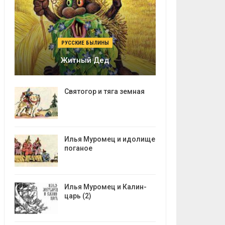
РУССКИЕ БЫЛИНЫ
Житный Дед
Святогор и тяга земная
Илья Муромец и идолище
поганое
Илья Муромец и Калин-
царь (2)