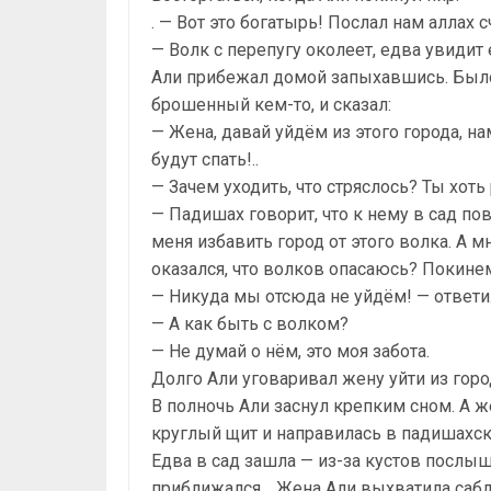
. — Вот это богатырь! Послал нам аллах с
— Волк с перепугу околеет, едва увидит 
Али прибежал домой запыхавшись. Было 
брошенный кем-то, и сказал:
— Жена, давай уйдём из этого города, на
будут спать!..
— Зачем уходить, что стряслось? Ты хоть
— Падишах говорит, что к нему в сад п
меня избавить город от этого волка. А м
оказался, что волков опасаюсь? Покинем
— Никуда мы отсюда не уйдём! — ответи
— А как быть с волком?
— Не думай о нём, это моя забота.
Долго Али уговаривал жену уйти из город
В полночь Али заснул крепким сном. А ж
круглый щит и направилась в падишахск
Едва в сад зашла — из-за кустов послыш
приближался… Жена Али выхватила сабл