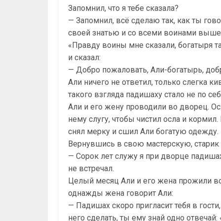
Запомнил, что я тебе сказала?
— Запомнил, всё сделаю так, как ты гов
своей знатью и со всеми воинами вышел 
«Правду воины мне сказали, богатыря т
и сказал:
— Добро пожаловать, Али-богатырь, доб
Али ничего не ответил, только слегка к
такого взгляда падишаху стало не по себ
Али и его жену проводили во дворец. О
нему слугу, чтобы чистил осла и кормил
снял мерку и сшил Али богатую одежду.
Вернувшись в свою мастерскую, старик 
— Сорок лет служу я при дворце падиша
не встречал.
Целый месяц Али и его жена прожили во
однажды жена говорит Али:
— Падишах скоро пригласит тебя в гости,
него сделать, ты ему знай одно отвечай: 