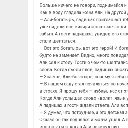
Больше ничего не говори, поднимайся и 
Как в воду глядела жена Али. На другой 
— Али-богатырь, падишах приглашает теб
уже сидели все визири и знатные люди. 
забыл. А гости падишаха, увидев его ог
стали шептаться:
— Вот это богатырь, вот это герой! И бо
будто не замечает. Видно, много повида
Али сел к столу. Гости о чём-то шепталис
слова. Когда съели плов, падишах обрати
— Знаешь, Али-богатырь, почему я тебя 
— В нашем саду стал появляться по ноч
в страхе. Я прошу тебя — избавь нас от э
Когда Али услышал слово «волк», язык у 
А падишах и гости ждали ответа. Али вс
— Я думал, что потруднее, а это детская з
Сказал он так поднялся и молча ушёл. 
восторгаться, когда Али покинул пир: