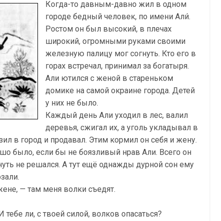
Когда-то давным-давно жил в одном
городе бедный человек, по имени Али́.
Ростом он был высокий, в плечах
широкий, огромными руками своими
железную палицу мог согнуть. Кто его в
горах встречал, принимал за богатыря.
Али ютился с женой в стареньком
домике на самой окраине города. Детей
у них не было.
Каждый день Али уходил в лес, валил
деревья, сжигал их, а уголь укладывал в
зил в город и продавал. Этим кормил он себя и жену.
шо было, если бы не боязливый нрав Али. Всего он
нуть не решался. А тут ещё однажды дурной сон ему
рзали.
жене, — там меня волки съедят.
 тебе ли, с твоей силой, волков опасаться?