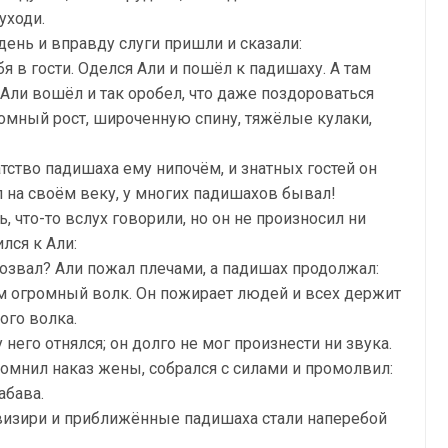
уходи.
день и вправду слуги пришли и сказали:
я в гости. Оделся Али и пошёл к падишаху. А там
Али вошёл и так оробел, что даже поздороваться
ромный рост, широченную спину, тяжёлые кулаки,
гатство падишаха ему нипочём, и знатных гостей он
л на своём веку, у многих падишахов бывал!
ь, что-то вслух говорили, но он не произносил ни
лся к Али:
позвал? Али пожал плечами, а падишах продолжал:
ам огромный волк. Он пожирает людей и всех держит
того волка.
него отнялся; он долго не мог произнести ни звука.
помнил наказ жены, собрался с силами и промолвил:
абава.
А визири и приближённые падишаха стали наперебой