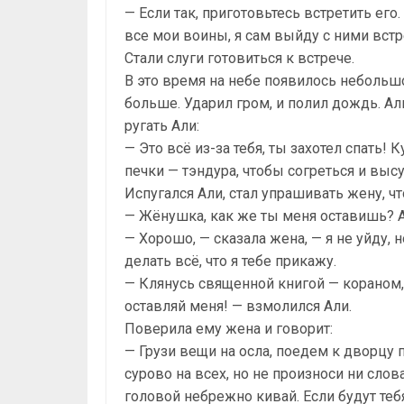
— Если так, приготовьтесь встретить его
все мои воины, я сам выйду с ними встр
Стали слуги готовиться к встрече.
В это время на небе появилось небольш
больше. Ударил гром, и полил дождь. Ал
ругать Али:
— Это всё из-за тебя, ты захотел спать! 
печки — тэндура, чтобы согреться и высу
Испугался Али, стал упрашивать жену, ч
— Жёнушка, как же ты меня оставишь? А 
— Хорошо, — сказала жена, — я не уйду, 
делать всё, что я тебе прикажу.
— Клянусь священной книгой — кораном, 
оставляй меня! — взмолился Али.
Поверила ему жена и говорит:
— Грузи вещи на осла, поедем к дворцу п
сурово на всех, но не произноси ни слова
головой небрежно кивай. Если будут теб