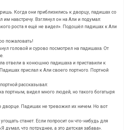
оришь. Когда они приблизились к дворцу, падишах со
им навстречу. Взглянул он на Али и подумал:
акого роста я ещё не видел». Подошёл падишах к Али
ро пожаловать!
ивнул головой и сурово посмотрел на падишаха. От
е.
сла отвели в конюшню падишаха и приставили к
. Падишах прислал к Али своего портного. Портной
портной рассказывал:
ха портным, видел много людей, но такого богатыря
 дворце. Падишах не тревожил их ничем. Но вот
 угощать станет. Если попросит он что-нибудь для
«Я думал, что потруднее, а это детская забава».