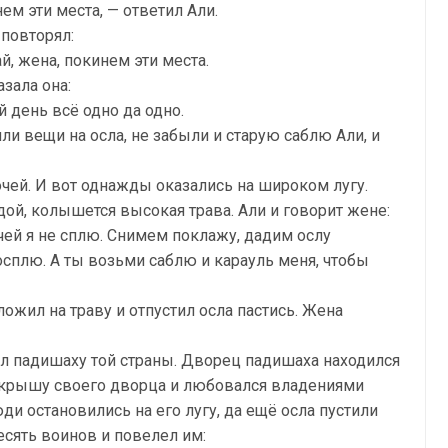
ем эти места, — ответил Али.
 повторял:
, жена, покинем эти места.
зала она:
 день всё одно да одно.
и вещи на осла, не забыли и старую саблю Али, и
очей. И вот однажды оказались на широком лугу.
дой, колышется высокая трава. Али и говорит жене:
чей я не сплю. Снимем поклажу, дадим ослу
посплю. А ты возьми саблю и карауль меня, чтобы
ложил на траву и отпустил осла пастись. Жена
жал падишаху той страны. Дворец падишаха находился
 крышу своего дворца и любовался владениями
ди остановились на его лугу, да ещё осла пустили
есять воинов и повелел им: