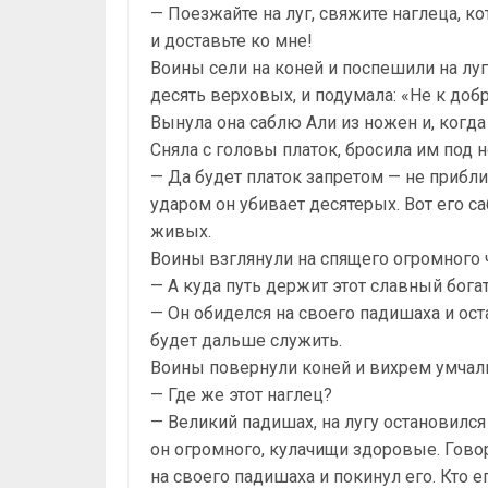
— Поезжайте на луг, свяжите наглеца, ко
и доставьте ко мне!
Воины сели на коней и поспешили на луг
десять верховых, и подумала: «Не к добр
Вынула она саблю Али из ножен и, когда
Сняла с головы платок, бросила им под н
— Да будет платок запретом — не прибл
ударом он убивает десятерых. Вот его са
живых.
Воины взглянули на спящего огромного че
— А куда путь держит этот славный бог
— Он обиделся на своего падишаха и оста
будет дальше служить.
Воины повернули коней и вихрем умчали
— Где же этот наглец?
— Великий падишах, на лугу остановился
он огромного, кулачищи здоровые. Гово
на своего падишаха и покинул его. Кто ег