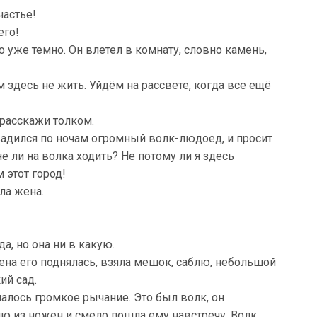
частье!
его!
уже темно. Он влетел в комнату, словно камень,
м здесь не жить. Уйдём на рассвете, когда все ещё
 расскажи толком.
овадился по ночам огромный волк-людоед, и просит
не ли на волка ходить? Не потому ли я здесь
 этот город!
ла жена.
а, но она ни в какую.
ена его поднялась, взяла мешок, саблю, небольшой
ий сад.
алось громкое рычание. Это был волк, он
ю из ножен и смело пошла ему навстречу. Волк