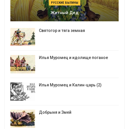
РУССКИЕ БЫЛИНЫ
Житный Дед
Святогор и тяга земная
Илья Муромец и идолище поганое
Илья Муромец и Калин-царь (2)
Добрыня и Змей