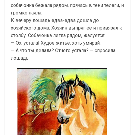
собачонка бежала рядом, прячась в тени телеги, и
громко лаяла.
К вечеру лошадь едва-едва дошла до
хозяйского дома. Хозяин выпряг ее и привязал к
столбу. Собачонка легла рядом, жалуется:
— Ох, устала! Худое житье, хоть умирай.
— А что ты делала? Отчего устала? — спросила
лошадь.