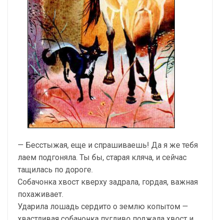
— Бесстыжая, еще и спрашиваешь! Да я же тебя
лаем подгоняла. Ты бы, старая кляча, и сейчас
тащилась по дороге.
Собачонка хвост кверху задрала, гордая, важная
похаживает.
Ударила лошадь сердито о землю копытом —
хвастливая собачонка пугливо поджала хвост и