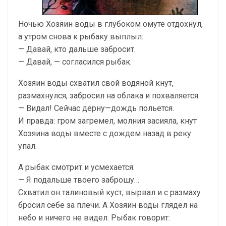
Ночью Хозяин воды в глубоком омуте отдохнул,
а утром снова к рыбаку выплыл:
— Давай, кто дальше забросит.
— Давай, — согласился рыбак.
Хозяин воды схватил свой водяной кнут,
размахнулся, забросил на облака и похваляется:
— Видал! Сейчас дерну—дождь польется.
И правда: гром загремел, молния засияла, кнут
Хозяина воды вместе с дождем назад в реку
упал.
А рыбак смотрит и усмехается:
— Я подальше твоего заброшу…
Схватил он талиновый куст, вырвал и с размаху
бросил себе за плечи. А Хозяин воды глядел на
небо и ничего не видел. Рыбак говорит: