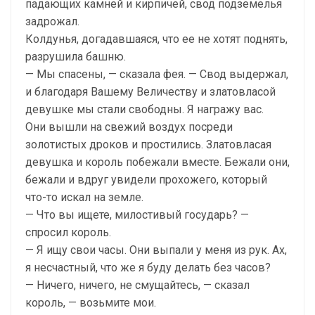
падающих камней и кирпичей, свод подземелья
задрожал.
Колдунья, догадавшаяся, что ее не хотят поднять,
разрушила башню.
— Мы спасены, — сказала фея. — Свод выдержал,
и благодаря Вашему Величеству и златовласой
девушке мы стали свободны. Я награжу вас.
Они вышли на свежий воздух посреди
золотистых дроков и простились. Златовласая
девушка и король побежали вместе. Бежали они,
бежали и вдруг увидели прохожего, который
что-то искал на земле.
— Что вы ищете, милостивый государь? —
спросил король.
— Я ищу свои часы. Они выпали у меня из рук. Ах,
я несчастный, что же я буду делать без часов?
— Ничего, ничего, не смущайтесь, — сказал
король, — возьмите мои.