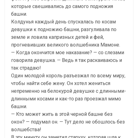
которые свешивались до самого подножия
башни.
Колдунья каждый день спускалась по косам
девушки к подножию башни, разгуливала по
земле и ловила капризных детей и фей,
прогневивших великого волшебника Мамоне.
— Когда окончится мое наказание? — со слезами
говорила девушка. — Ведь я так раскаиваюсь и
так страдаю!
Один молодой король разъезжал по всему миру,
чтобы найти себе жену. Он хотел жениться
непременно на белокурой девушке с длинными-
длинными косами и как-то раз проезжал мимо
башни.
— Кто может жить в этой черной башне без
окон? — подумал он. — Тут дело не обошлось без
волшебства!
В эту минуту он заметил старуху, которая шла к