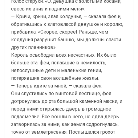
голос старухи: «О, девушка с золотыми косами,
свесь их вниз и подними меня».
— Кричи, кричи, злая колдунья, — сказала фея и,
обратившись к златовласой девушке и королю,
прибавила: «Скорее, скорее! Раньше, чем
колдунья разрушит башню, мы должны спасти
других пленников».
Король освободил всех несчастных. Их было
больше ста: феи, попавшие в немилость,
непослушные дети и маленькие гении,
потерявшие свои волшебные жезлы.
— Теперь идите за мной, — сказала фея.
Они спустились по винтовой лестнице, фея
дотронулась до рта большой каменной маски, и
перед ними открылась дверь в громадное
подземелье. Все вошли в него, но едва дверь
затворилась за ними, как земля содрогнулась,
точно от землетрясения. Послышался грохот