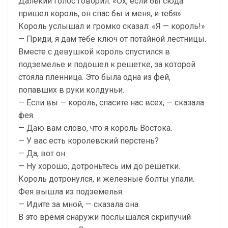
Далекий голос говорил: «Ох, если бы сюда
пришел король, он спас бы и меня, и тебя».
Король услышал и громко сказал: «Я — король!»
— Приди, я дам тебе ключ от потайной лестницы.
Вместе с девушкой король спустился в
подземелье и подошел к решетке, за которой
стояла пленница. Это была одна из фей,
попавших в руки колдуньи.
— Если вы — король, спасите нас всех, — сказала
фея.
— Даю вам слово, что я король Востока.
— У вас есть королевский перстень?
— Да, вот он.
— Ну хорошо, дотроньтесь им до решетки.
Король дотронулся, и железные болты упали.
Фея вышла из подземелья.
— Идите за мной, — сказала она.
В это время снаружи послышался скрипучий