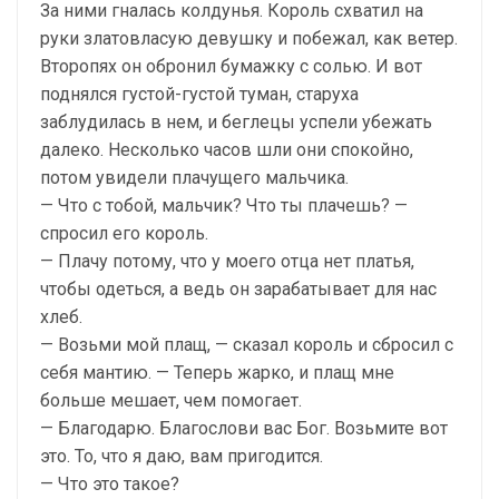
За ними гналась колдунья. Король схватил на
руки златовласую девушку и побежал, как ветер.
Второпях он обронил бумажку с солью. И вот
поднялся густой-густой туман, старуха
заблудилась в нем, и беглецы успели убежать
далеко. Несколько часов шли они спокойно,
потом увидели плачущего мальчика.
— Что с тобой, мальчик? Что ты плачешь? —
спросил его король.
— Плачу потому, что у моего отца нет платья,
чтобы одеться, а ведь он зарабатывает для нас
хлеб.
— Возьми мой плащ, — сказал король и сбросил с
себя мантию. — Теперь жарко, и плащ мне
больше мешает, чем помогает.
— Благодарю. Благослови вас Бог. Возьмите вот
это. То, что я даю, вам пригодится.
— Что это такое?