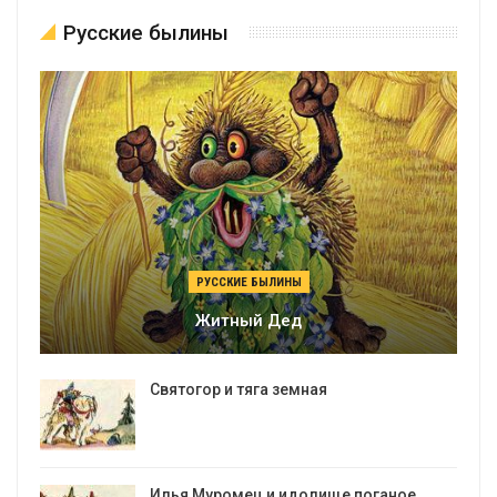
Русские былины
РУССКИЕ БЫЛИНЫ
Житный Дед
Святогор и тяга земная
Илья Муромец и идолище поганое