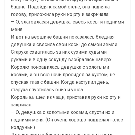
башне. Подойдя к самой стене, она подняла
голову, приложила руки ко рту и закричала:
— О, златовласая девушка, свесь косы и подними
меня.
И вот на вершине башни показалась бледная
девушка и свесила свои косы до самой земли.
Старуха схватилась за них сухими худыми
руками и в одну секунду взобралась наверх.
Королю понравилась девушка с золотыми
косами, и он всю ночь просидел за кустом, не
спуская глаз с башни. Когда наступил день,
старуха спустилась вниз и ушла.
Король вышел из чащи, приставил руки ко рту и
закричал:
— О, девушка с золотыми косами, спусти их и
подними меня. (Он очень хорошо подделал голос
колдуньи.)
Две красивые блестящие косы упали к нему.