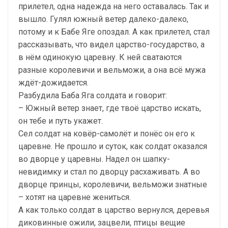
прилетел, одна надежда на него оставалась. Так и
вышло. Гулял южный ветер далеко-далеко,
потому и к Бабе Яге опоздал. А как прилетел, стал
рассказывать, что видел царство-государство, а
в нём одинокую царевну. К ней сватаются
разные королевичи и вельможи, а она всё мужа
ждёт-дожидается.
Разбудила Баба Яга солдата и говорит:
– Южный ветер знает, где твоё царство искать,
он тебе и путь укажет.
Сел солдат на ковёр-самолёт и понёс он его к
царевне. Не прошло и суток, как солдат оказался
во дворце у царевны. Надел он шапку-
невидимку и стал по дворцу расхаживать. А во
дворце принцы, королевичи, вельможи знатные
– хотят на царевне жениться.
А как только солдат в царство вернулся, деревья
диковинные ожили, зацвели, птицы вещие