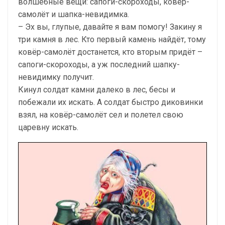
волшебные вещи: сапоги-скороходы, ковёр-
самолёт и шапка-невидимка.
– Эх вы, глупые, давайте я вам помогу! Закину я
три камня в лес. Кто первый камень найдёт, тому
ковёр-самолёт достанется, кто вторым придёт –
сапоги-скороходы, а уж последний шапку-
невидимку получит.
Кинул солдат камни далеко в лес, бесы и
побежали их искать. А солдат быстро диковинки
взял, на ковёр-самолёт сел и полетел свою
царевну искать.