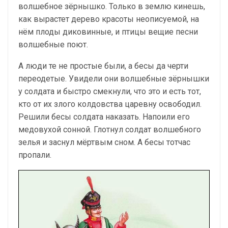
волшебное зёрнышко. Только в землю кинешь,
как вырастет дерево красоты неописуемой, на
нём плоды диковинные, и птицы вещие песни
волшебные поют.
А люди те не простые были, а бесы да черти
переодетые. Увидели они волшебные зёрнышки
у солдата и быстро смекнули, что это и есть тот,
кто от их злого колдовства царевну освободил.
Решили бесы солдата наказать. Напоили его
медовухой сонной. Глотнул солдат волшебного
зелья и заснул мёртвым сном. А бесы тотчас
пропали.