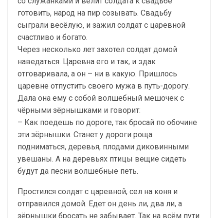
со служанками и велит солдата к свадьбе
готовить, народ на пир созывать. Свадьбу
сыграли весёлую, и зажил солдат с царевной
счастливо и богато.
Через несколько лет захотел солдат домой
наведаться. Царевна его и так, и эдак
отговаривала, а он – ни в какую. Пришлось
царевне отпустить своего мужа в путь-дорогу.
Дала она ему с собой волшебный мешочек с
чёрными зёрнышками и говорит:
– Как поедешь по дороге, так бросай по обочине
эти зёрнышки. Станет у дороги роща
подниматься, деревья, плодами диковинными
увешаны. А на деревьях птицы вещие сидеть
будут да песни волшебные петь.
Простился солдат с царевной, сел на коня и
отправился домой. Едет он день ли, два ли, а
зёрнышки бросать не забывает. Так на всём пути