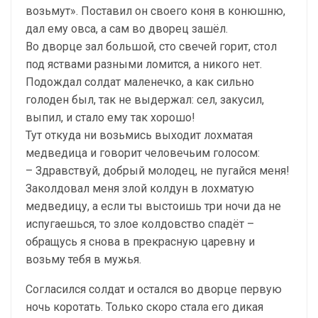
возьмут». Поставил он своего коня в конюшню,
дал ему овса, а сам во дворец зашёл.
Во дворце зал большой, сто свечей горит, стол
под яствами разными ломится, а никого нет.
Подождал солдат маленечко, а как сильно
голоден был, так не выдержал: сел, закусил,
выпил, и стало ему так хорошо!
Тут откуда ни возьмись выходит лохматая
медведица и говорит человечьим голосом:
– Здравствуй, добрый молодец, не пугайся меня!
Заколдовал меня злой колдун в лохматую
медведицу, а если ты выстоишь три ночи да не
испугаешься, то злое колдовство спадёт –
обращусь я снова в прекрасную царевну и
возьму тебя в мужья.
Согласился солдат и остался во дворце первую
ночь коротать. Только скоро стала его дикая