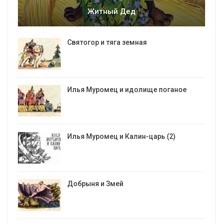
Житный Дед
Святогор и тяга земная
Илья Муромец и идолище поганое
Илья Муромец и Калин-царь (2)
Добрыня и Змей