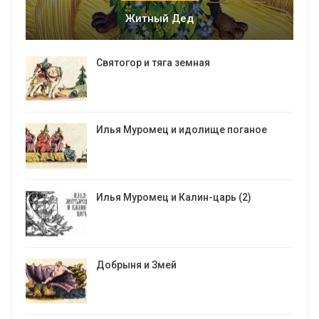
Житный Дед
Святогор и тяга земная
Илья Муромец и идолище поганое
Илья Муромец и Калин-царь (2)
Добрыня и Змей