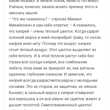
какие бывают в начале осени, начисто погибают.
Учёные, конечно, начали искать причину этого и
наконец нашли.
– Что же оказалось? – спросил Михаил
Михайлович и сам себе ответил: – А оказалось,
что кипрей – очень тёплый цветок. Когда ударит
осенний мороз и иней посеребрит траву, то около
кипрея инея нету. Потому что вокруг кипрея
стоит тёплый воздух. Этот цветок выделяет из
себя теплоту. И в этой теплоте растут себе без
страха все соседи кипрея, все слабенькие
побеги, пока зима не прикроет их, как ватным
одеялом, глубоким снежком. И заметьте, что
кипрей всегда разрастается рядом с молодыми
соснами. Это их сторож, их защитник, их нянька.
Бывает, в сильный мороз у кипрея отмёрзнет
вся верхушка, а он всё равно не сдаётся, живёт и
дышит теплотой. Самоотверженный цветок!