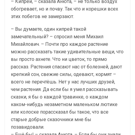
– Кипрей, – сказала Анюта, – не только воздух
обогревает, но и почву. Так что и корешки всех
этих побегов не замерзают.
– Вы думаете, один кипрей такой
замечательный? – спросил меня Михаил
Михайлович. – Почти про каждое растение
можно рассказать такие удивительные вещи, что
вы просто ахнете. Что ни цветок, то прямо
рассказ. Растения спасают нас от болезней, дают
крепкий сон, свежие силы, одевают, кормят –
всего не перечтёшь. Нет у нас лучших друзей,
чем растения. Да если бы я умел рассказывать
сказки, я бы о каждой травинке, о каждом
каком-нибудь незаметном маленьком лютике
или колоске порассказал бы такое, что все
старые добрые сказочники мне бы
позавидовали.
– Ещё бы! – сказала Анюта. – Если бы они знали