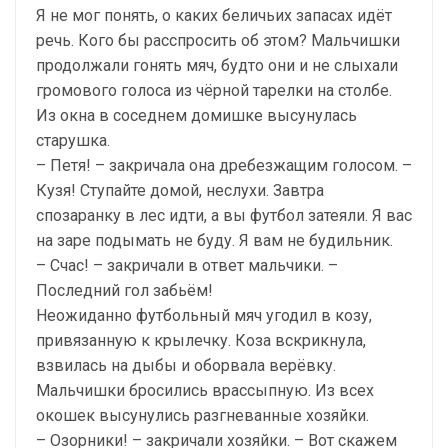
Я не мог понять, о каких беличьих запасах идёт
речь. Кого бы расспросить об этом? Мальчишки
продолжали гонять мяч, будто они и не слыхали
громового голоса из чёрной тарелки на столбе.
Из окна в соседнем домишке высунулась
старушка.
– Петя! – закричала она дребезжащим голосом. –
Кузя! Ступайте домой, неслухи. Завтра
спозаранку в лес идти, а вы футбол затеяли. Я вас
на заре подымать не буду. Я вам не будильник.
– Счас! – закричали в ответ мальчики. –
Последний гол забьём!
Неожиданно футбольный мяч угодил в козу,
привязанную к крылечку. Коза вскрикнула,
взвилась на дыбы и оборвала верёвку.
Мальчишки бросились врассыпную. Из всех
окошек высунулись разгневанные хозяйки.
– Озорники! – закричали хозяйки. – Вот скажем