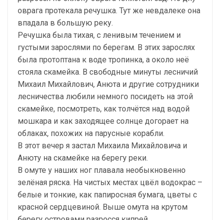
оврага протекала речушка. Тут же невдалеке она
впадала в большую реку.
Речушка была тихая, с ленивым течением и
густыми зарослями по берегам. В этих зарослях
была протоптана к воде тропинка, а около неё
стояла скамейка. В свободные минуты лесничий
Михаил Михайлович, Анюта и другие сотрудники
лесничества любили немного посидеть на этой
скамейке, посмотреть, как толчётся над водой
мошкара и как заходящее солнце догорает на
облаках, похожих на парусные корабли.
В этот вечер я застал Михаила Михайловича и
Анюту на скамейке на берегу реки.
В омуте у наших ног плавала необыкновенно
зелёная ряска. На чистых местах цвёл водокрас –
белые и тонкие, как папиросная бумага, цветы с
красной сердцевиной. Выше омута на крутом
берегу островами разросся кипрей.