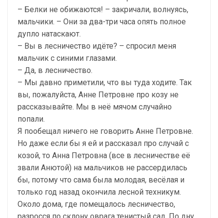
– Белки не обижаются! – закричали, волнуясь,
мальчики. – Они за два-три часа опять полное
дупло натаскают.
– Вы в лесничество идёте? – спросил меня
мальчик с синими глазами.
– Да, в лесничество.
– Мы давно приметили, что вы туда ходите. Так
вы, пожалуйста, Анне Петровне про козу не
рассказывайте. Мы в неё мячом случайно
попали.
Я пообещал ничего не говорить Анне Петровне.
Но даже если бы я ей и рассказал про случай с
козой, то Анна Петровна (все в лесничестве её
звали Анютой) на мальчиков не рассердилась
бы, потому что сама была молодая, весёлая и
только год назад окончила лесной техникум.
Около дома, где помещалось лесничество,
разросся по склону оврага тенистый сад. По дну