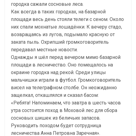
городка сажали сосновые леса.
Как всегда в таких городках, на базарной
площади весь день стояли телеги с сеном. Около
них спали мохнатые лошадёнки. К вечеру стадо,
возвращаясь из лугов, подымало красную от
заката пыль. Охрипший громкоговоритель
передавал местные новости.
Однажды я шёл перед вечером мимо базарной
площади в лесничество. Оно помещалось на
окраине городка над рекой. Среди улицы
мальчишки играли в футбол. Громкоговоритель
висел на телеграфном столбе. Он неожиданно
защелкал, откашлялся и сказал басом:
«Ребята! Напоминаем, что завтра в шесть часов
утра состоится поход в Моховой лес для сбора
сосновых шишек из беличьих запасов.
Руководить походом будет сотрудница
лесничества Анна Петровна Заречная».