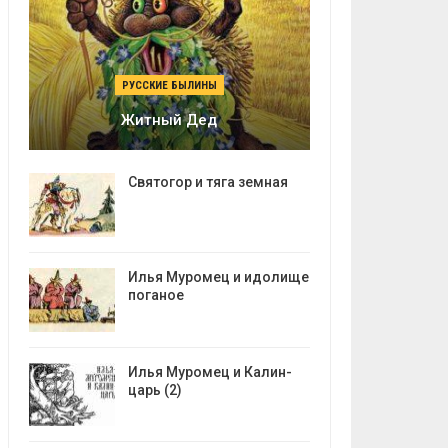
РУССКИЕ БЫЛИНЫ
Житный Дед
Святогор и тяга земная
Илья Муромец и идолище
поганое
Илья Муромец и Калин-
царь (2)