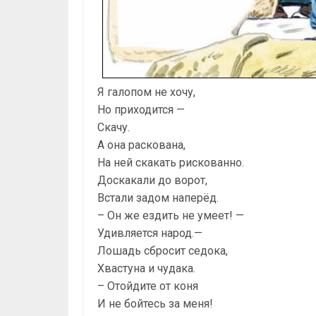
Я галопом не хочу,
Но приходится —
Скачу.
А она раскована,
На ней скакать рискованно.
Доскакали до ворот,
Встали задом наперёд.
– Он же ездить не умеет! —
Удивляется народ.—
Лошадь сбросит седока,
Хвастуна и чудака.
– Отойдите от коня
И не бойтесь за меня!