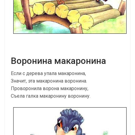
Воронина макаронина
Если с дерева упала макаронина,
Значит, эта макаронина воронина.
Проворонила ворона макаронину,
Съела галка макаронину воронину.