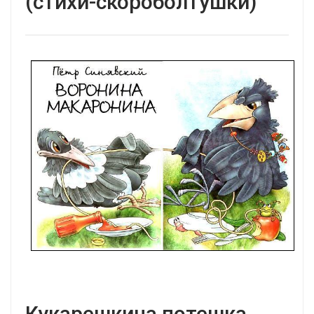
(стихи-скороболтушки)
Кукарешкина потешка