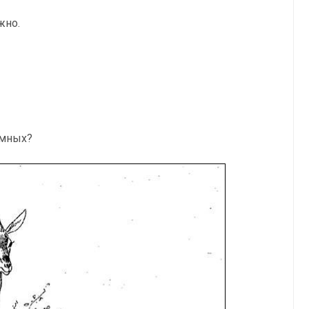
жно.
омных?