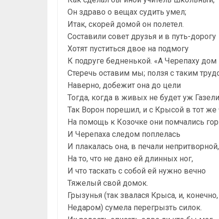
Он здраво о вещах судить умел;
Итак, скорей домой он полетел.
Составили совет друзья и в путь-дорогу
Хотят пуститься двое на подмогу
К подруге бедненькой. «А Черепаху дом
Стеречь оставим мы; ползя с таким труд
Наверно, добежит она до цели
Тогда, когда в живых не будет уж Газели
Так Ворон порешил, и с Крысой в тот же 
На помощь к Козочке они помчались гор
И Черепаха следом поплелась
И плакалась она, в печали непритворной,
На то, что не дано ей длинных ног,
И что таскать с собой ей нужно вечно
Тяжелый свой домок.
Грызунья (так звалася Крыса, и, конечно,
Недаром) сумела перегрызть силок.