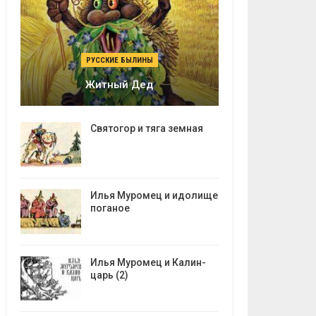
РУССКИЕ БЫЛИНЫ
Житный Дед
Святогор и тяга земная
Илья Муромец и идолище
поганое
Илья Муромец и Калин-
царь (2)