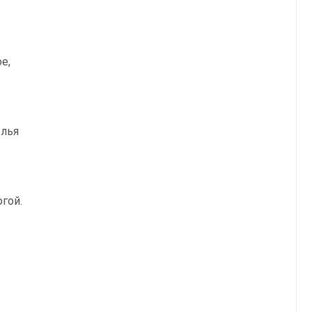
е,
ылья
гой.