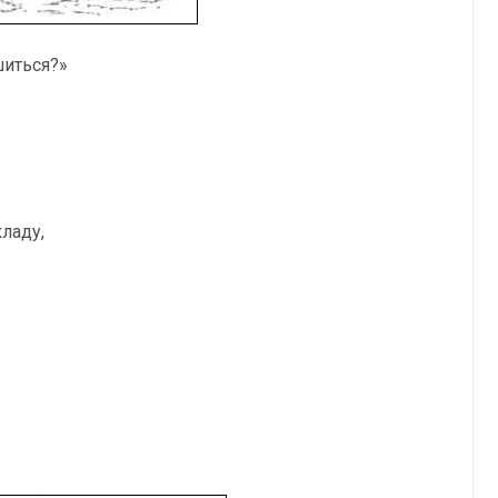
шиться?»
кладу,