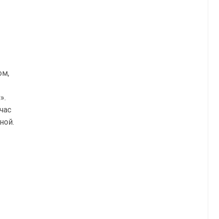
ом,
».
час
ной.