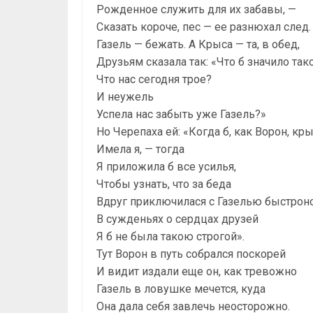
Рожденное служить для их забавы, —
Сказать короче, пес — ее разнюхал след.
Газель — бежать. А Крыса — та, в обед,
Друзьям сказала так: «Что б значило тако
Что нас сегодня трое?
И неужель
Успела нас забыть уже Газель?»
Но Черепаха ей: «Когда б, как Ворон, кр
Имела я, — тогда
Я приложила б все усилья,
Чтобы узнать, что за беда
Вдруг приключилася с Газелью быстроно
В сужденьях о сердцах друзей
Я б не была такою строгой».
Тут Ворон в путь собрался поскорей
И видит издали еще он, как тревожно
Газель в ловушке мечется, куда
Она дала себя завлечь неосторожно.