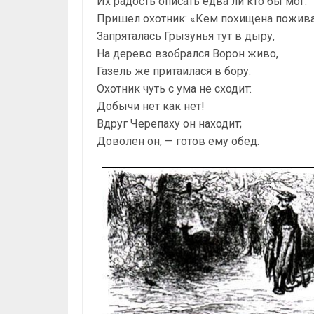
Их радость описать едва ли кто бы мог.
Пришел охотник: «Кем похищена пожив
Запряталась Грызунья тут в дыру,
На дерево взобрался Ворон живо,
Газель же притаилася в бору.
Охотник чуть с ума не сходит:
Добычи нет как нет!
Вдруг Черепаху он находит;
Доволен он, — готов ему обед.