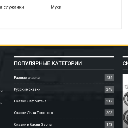
 и служанки
Мухи
ПОПУЛЯРНЫЕ КАТЕГОРИИ
С
Разные сказки
435
Русские сказки
248
с,
Сказки Лафонтена
217
ёй
Сказки Льва Толстого
202
ь
СКАЗКИ БРАТЬЕВ ГРИММ
Сказки и басни Эзопа
143