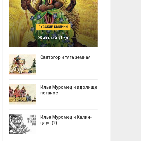
РУССКИЕ БЫЛИНЫ
Житный Дед
Святогор и тяга земная
Илья Муромец и идолище
поганое
Илья Муромец и Калин-
царь (2)