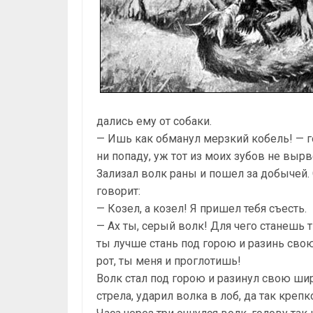
дались ему от собаки.
— Ишь как обманул мерзкий кобель! — го
ни попаду, уж тот из моих зубов не вырв
Зализал волк раны и пошел за добычей. С
говорит:
— Козел, а козел! Я пришел тебя съесть.
— Ах ты, серый волк! Для чего станешь 
ты лучше стань под горою и разинь свою
рот, ты меня и проглотишь!
Волк стал под горою и разинул свою широ
стрела, ударил волка в лоб, да так крепко