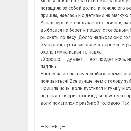
мост, а свинья тотчас схватила заставку 
потащила за собой волка, и почала его в
пришла, наелась и с детками на мягкую 
Узнал серый волк лукавство свиньи, нас
выбрался на берег и пошел с голодным
рыскать по лесу. Долго издыхал он с гол
вытерпел, пустился опять к деревне и у
около гумна какая-то падла.
«Хорошо, — думает, — вот придет ночь, н
падлы».
Нашло на волка неурожайное время, ра
поживиться! Все лучше, чем с голоду зу
Пришла ночь; волк пустился к гумну и с
поджидал и приготовил для приятеля пар
волк покатился с разбитой головою. Так
— КОНЕЦ —