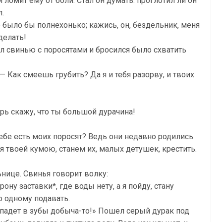
и ломит ему от боли. Стал он думать: проглотил ли он
л.
о было бы полнехонько; кажись, он, бездельник, меня
 делать!
ал свинью с поросятами и бросился было схватить
 — Как смеешь грубить? Да я и тебя разорву, и твоих
перь скажу, что ты большой дурачина!
 тебе есть моих поросят? Ведь они недавно родились.
я твоей кумою, станем их, малых детушек, крестить.
нице. Свинья говорит волку:
ону заставки*, где воды нету, а я пойду, стану
о одному подавать.
опадет в зубы добыча-то!» Пошел серый дурак под