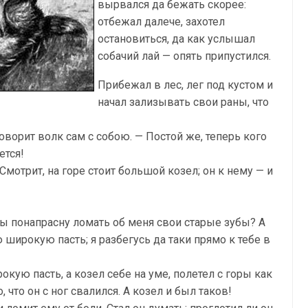
вырвался да бежать скорее:
отбежал далече, захотел
остановиться, да как услышал
собачий лай — опять припустился.
Прибежал в лес, лег под кустом и
начал зализывать свои раны, что
ворит волк сам с собою. — Постой же, теперь кого
ется!
мотрит, на горе стоит большой козел; он к нему — и
ты понапрасну ломать об меня свои старые зубы? А
 широкую пасть; я разбегусь да таки прямо к тебе в
кую пасть, а козел себе на уме, полетел с горы как
, что он с ног свалился. А козел и был таков!