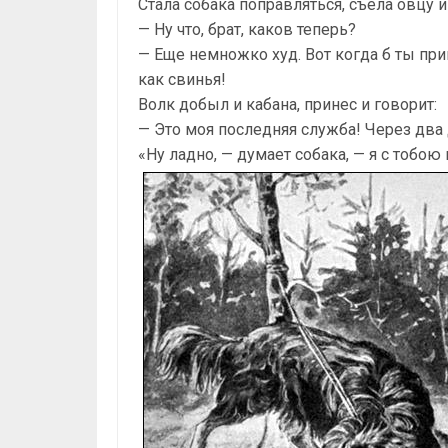
Стала собака поправляться, съела овцу 
— Ну что, брат, каков теперь?
— Еще немножко худ. Вот когда б ты при
как свинья!
Волк добыл и кабана, принес и говорит:
— Это моя последняя служба! Через два д
«Ну ладно, — думает собака, — я с тобою