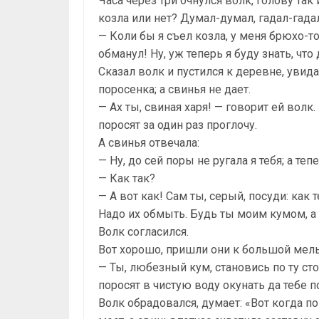
Часа через три очнулся волк, голову так 
козла или нет? Думал-думал, гадал-гада
— Коли бы я съел козла, у меня брюхо-т
обманул! Ну, уж теперь я буду знать, что
Сказал волк и пустился к деревне, увид
поросенка; а свинья не дает.
— Ах ты, свиная харя! — говорит ей волк.
поросят за один раз проглочу.
А свинья отвечала:
— Ну, до сей поры не ругала я тебя; а те
— Как так?
— А вот как! Сам ты, серый, посуди: как
Надо их обмыть. Будь ты моим кумом, а 
Волк согласился.
Вот хорошо, пришли они к большой мель
— Ты, любезный кум, становись по ту стор
поросят в чистую воду окунать да тебе п
Волк обрадовался, думает: «Вот когда п