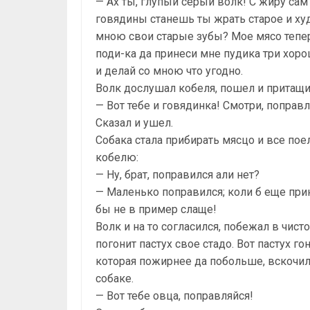
— Ах ты, глупый серый волк! С жиру сам
говядины станешь ты жрать старое и ху
мною свои старые зубы? Мое мясо теперь
поди-ка да принеси мне пудика три хор
и делай со мною что угодно.
Волк дослушал кобеля, пошел и притащ
— Вот тебе и говядинка! Смотри, поправл
Сказал и ушел.
Собака стала прибирать мясцо и все пое
кобелю:
— Ну, брат, поправился али нет?
— Маленько поправился; коли б еще при
бы не в пример слаще!
Волк и на то согласился, побежал в чисто
погонит пастух свое стадо. Вот пастух го
которая пожирнее да побольше, вскочил 
собаке.
— Вот тебе овца, поправляйся!