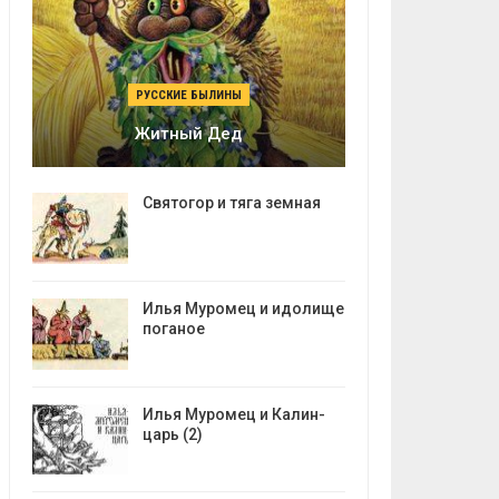
РУССКИЕ БЫЛИНЫ
Житный Дед
Святогор и тяга земная
Илья Муромец и идолище
поганое
Илья Муромец и Калин-
царь (2)