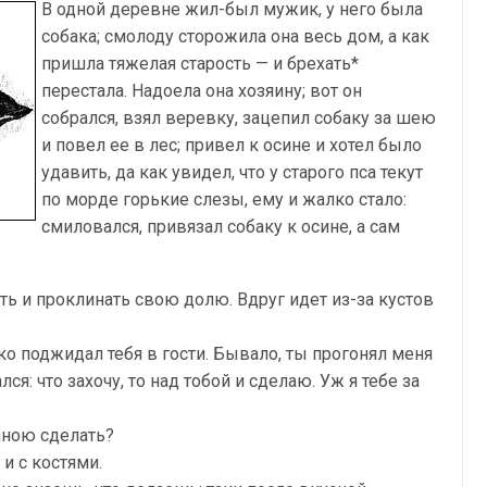
В одной деревне жил-был мужик, у него была
собака; смолоду сторожила она весь дом, а как
пришла тяжелая старость — и брехать*
перестала. Надоела она хозяину; вот он
собрался, взял веревку, зацепил собаку за шею
и повел ее в лес; привел к осине и хотел было
удавить, да как увидел, что у старого пса текут
по морде горькие слезы, ему и жалко стало:
смиловался, привязал собаку к осине, а сам
ать и проклинать свою долю. Вдруг идет из-за кустов
о поджидал тебя в гости. Бывало, ты прогонял меня
лся: что захочу, то над тобой и сделаю. Уж я тебе за
мною сделать?
и с костями.