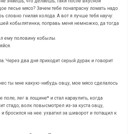
 не знаешь, что делаешь; таки после вкусной
дое песье мясо? Зачем тебе понапрасну ломать надо
 словно гнилая колода. А вот я лучше тебя научу:
ошей кобылятинки, поправь меня немножко, да тогда
ил ему половину кобылы.
яйся.
ла. Через два дня приходит серый дурак и говорит
нес ты мне какую-нибудь овцу, мое мясо сделалось
е поле, лег в лощине* и стал караулить, когда
нит стадо; волк повысмотрел из-за куста овцу,
и бросился на нее: ухватил за шиворот и потащил к