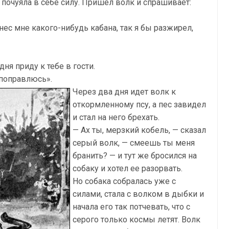
и почуяла в себе силу. Пришел волк и спрашивает:
нес мне какого-нибудь кабана, так я бы разжирел,
ня приду к тебе в гости.
 поправлюсь».
Через два дня идет волк к
откормленному псу, а пес завидел
и стал на него брехать.
— Ах ты, мерзкий кобель, — сказал
серый волк, — смеешь ты меня
бранить? — и тут же бросился на
собаку и хотел ее разорвать.
Но собака собралась уже с
силами, стала с волком в дыбки и
начала его так потчевать, что с
серого только космы летят. Волк