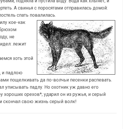
зубами, подняла и пустила воду. Вода как хлынет, и
ертеть. А свинья с поросятами отправилась домой:
постель спать повалилась.
илу кое-как
 брюхом
оду, не
видел: лежит
аемся хоть этой
д и падлою
бами пощелкивать да по-волчьи песенки распевать.
тал уписывать падлу. Но охотник уж давно его
у хороших орехов*; ударил он из ружья, и серый
 и скончал свою жизнь серый волк!