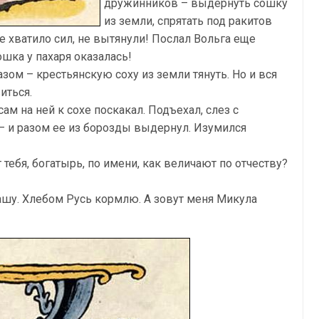
дружинников – выдернуть сошку
из земли, спрятать под ракитов
не хватило сил, не вытянули! Послал Вольга еще
ошка у пахаря оказалась!
ом – крестьянскую соху из земли тянуть. Но и вся
иться.
ам на ней к сохе поскакал. Подъехал, слез с
 – и разом ее из борозды выдернул. Изумился
тебя, богатырь, по имени, как величают по отчеству?
пашу. Хлебом Русь кормлю. А зовут меня Микула