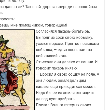
арь на Вольгу:
за данью ли? Так знай: дорога впереди неспокойная,
в.
просить:
удешь мне помощником, товарищем!
Согласился пахарь-богатырь.
Выпряг из сохи свою кобылку,
уселся верхом. Прытко поскакала
кобылка, — едва поспевает за
ней княжий конь.
Отъехали они далёко от пашни. И
говорит пахарь князю:
— Бросил я свою сошку на поле. А
она людям, земледельцам
нашим, ещё пригодиться может.
Надо бы ее из земли вытащить
да под куст прибрать.
Послал Вольга пятерых своих