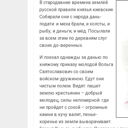
В стародавние времена землёй
русской правили князья киевские.
Собирали они с народа дань-
подати: и меха брали, и холсты, и
рыбу, и деньги, и мёд. Посылали
за всем этим по деревням слуг
своих до-веренных.
И поехал однажды за данью по
княжому приказу молодой Вольга
Святославович со своим
войском-дружиною. Едут они
чистым полем. Видят: пашет
землю крестьянин – добрый
молодец, силы непомерной: где
ни пройдет с сохой – огромные
камни в кучу валит, пенье-
коренье из земли выворачивает.