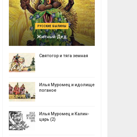
РУССКИЕ БЫЛИНЫ
Житный Дед
Святогор и тяга земная
Илья Муромец и идолище
поганое
Илья Муромец и Калин-
царь (2)