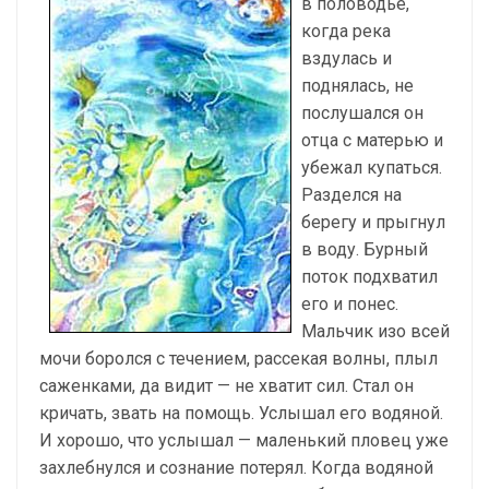
в половодье,
когда река
вздулась и
поднялась, не
послушался он
отца с матерью и
убежал купаться.
Разделся на
берегу и прыгнул
в воду. Бурный
поток подхватил
его и понес.
Мальчик изо всей
мочи боролся с течением, рассекая волны, плыл
саженками, да видит — не хватит сил. Стал он
кричать, звать на помощь. Услышал его водяной.
И хорошо, что услышал — маленький пловец уже
захлебнулся и сознание потерял. Когда водяной