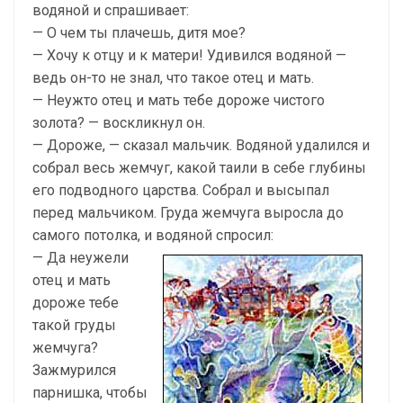
водяной и спрашивает:
— О чем ты плачешь, дитя мое?
— Хочу к отцу и к матери! Удивился водяной —
ведь он-то не знал, что такое отец и мать.
— Неужто отец и мать тебе дороже чистого
золота? — воскликнул он.
— Дороже, — сказал мальчик. Водяной удалился и
собрал весь жемчуг, какой таили в себе глубины
его подводного царства. Собрал и высыпал
перед мальчиком. Груда жемчуга выросла до
самого потолка, и водяной спросил:
— Да неужели
отец и мать
дороже тебе
такой груды
жемчуга?
Зажмурился
парнишка, чтобы