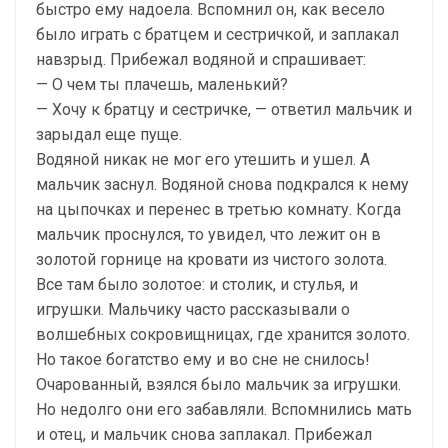
быстро ему надоела. Вспомнил он, как весело
было играть с братцем и сестричкой, и заплакал
навзрыд. Прибежал водяной и спрашивает:
— О чем ты плачешь, маленький?
— Хочу к братцу и сестричке, — ответил мальчик и
зарыдал еще пуще.
Водяной никак не мог его утешить и ушел. А
мальчик заснул. Водяной снова подкрался к нему
на цыпочках и перенес в третью комнату. Когда
мальчик проснулся, то увидел, что лежит он в
золотой горнице на кровати из чистого золота.
Все там было золотое: и столик, и стулья, и
игрушки. Мальчику часто рассказывали о
волшебных сокровищницах, где хранится золото.
Но такое богатство ему и во сне не снилось!
Очарованный, взялся было мальчик за игрушки.
Но недолго они его забавляли. Вспомнились мать
и отец, и мальчик снова заплакал. Прибежал