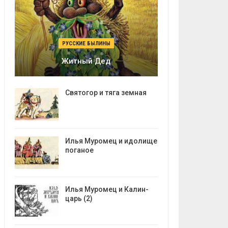
РУССКИЕ БЫЛИНЫ
Житный Дед
Святогор и тяга земная
Илья Муромец и идолище
поганое
Илья Муромец и Калин-
царь (2)