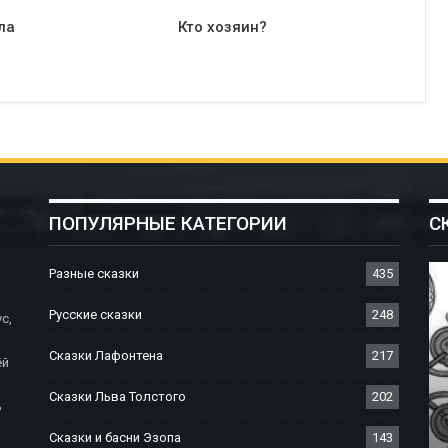
ла
Кто хозяин?
ПОПУЛЯРНЫЕ КАТЕГОРИИ
С
Разные сказки
435
Русские сказки
248
с,
Сказки Лафонтена
217
ёй
Сказки Льва Толстого
202
ь
СКАЗКИ БРАТЬЕВ ГРИММ
Сказки и басни Эзопа
143