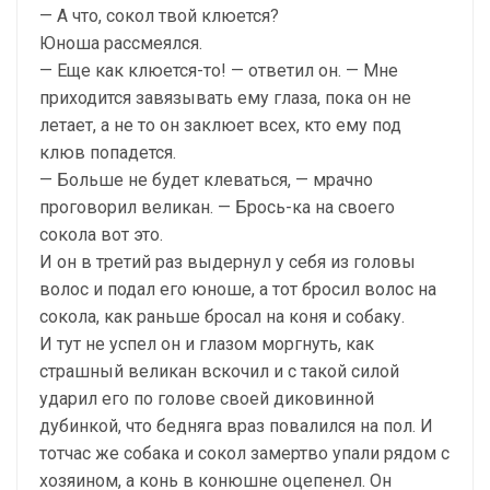
— А что, сокол твой клюется?
Юноша рассмеялся.
— Еще как клюется-то! — ответил он. — Мне
приходится завязывать ему глаза, пока он не
летает, а не то он заклюет всех, кто ему под
клюв попадется.
— Больше не будет клеваться, — мрачно
проговорил великан. — Брось-ка на своего
сокола вот это.
И он в третий раз выдернул у себя из головы
волос и подал его юноше, а тот бросил волос на
сокола, как раньше бросал на коня и собаку.
И тут не успел он и глазом моргнуть, как
страшный великан вскочил и с такой силой
ударил его по голове своей диковинной
дубинкой, что бедняга враз повалился на пол. И
тотчас же собака и сокол замертво упали рядом с
хозяином, а конь в конюшне оцепенел. Он