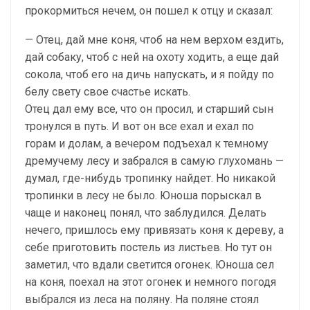
прокормиться нечем, он пошел к отцу и сказал:
— Отец, дай мне коня, чтоб на нем верхом ездить,
дай собаку, чтоб с ней на охоту ходить, а еще дай
сокола, чтоб его на дичь напускать, и я пойду по
белу свету свое счастье искать.
Отец дал ему все, что он просил, и старший сын
тронулся в путь. И вот он все ехал и ехал по
горам и долам, а вечером подъехал к темному
дремучему лесу и забрался в самую глухомань —
думал, где-нибудь тропинку найдет. Но никакой
тропинки в лесу не было. Юноша порыскал в
чаще и наконец понял, что заблудился. Делать
нечего, пришлось ему привязать коня к дереву, а
себе приготовить постель из листьев. Но тут он
заметил, что вдали светится огонек. Юноша сел
на коня, поехал на этот огонек и немного погодя
выбрался из леса на поляну. На поляне стоял