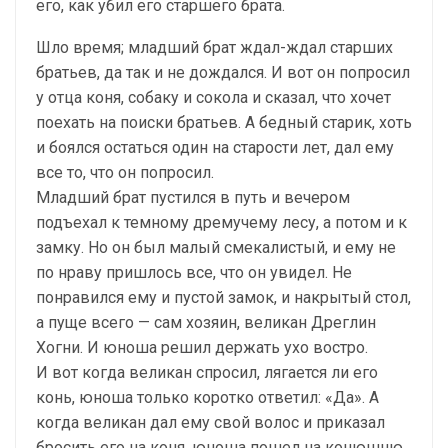
его, как убил его старшего брата.
Шло время; младший брат ждал-ждал старших
братьев, да так и не дождался. И вот он попросил
у отца коня, собаку и сокола и сказал, что хочет
поехать на поиски братьев. А бедный старик, хоть
и боялся остаться один на старости лет, дал ему
все то, что он попросил.
Младший брат пустился в путь и вечером
подъехал к темному дремучему лесу, а потом и к
замку. Но он был малый смекалистый, и ему не
по нраву пришлось все, что он увидел. Не
понравился ему и пустой замок, и накрытый стол,
а пуще всего — сам хозяин, великан Дреглин
Хогни. И юноша решил держать ухо востро.
И вот когда великан спросил, лягается ли его
конь, юноша только коротко ответил: «Да». А
когда великан дал ему свой волос и приказал
бросить его на коня, юноша пошел на конюшню,