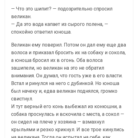
— Что это шипит? — подозрительно спросил
великан.
— Да это вода капает из сырого полена, —
спокойно ответил юноша.
Великан ему поверил. Потом он дал ему еще два
волоса и приказал бросить их на собаку и сокола,
а юноша бросил их в огонь. Оба волоса
зашипели, но великан на это не обратил
внимания. Он думал, что гость уже в его власти.
Встал и ринулся на него с дубинкой. Но юноша
был начеку и, едва великан поднялся, громко
свистнул.
И тут верный его конь выбежал из конюшни, а
собака проснулась и вскочила с места, а сокол —
он сидел на плече у хозяина — взмахнул
крыльями и резко крикнул. И все трое кинулись
на великана. Тогда он испытал на себе, как