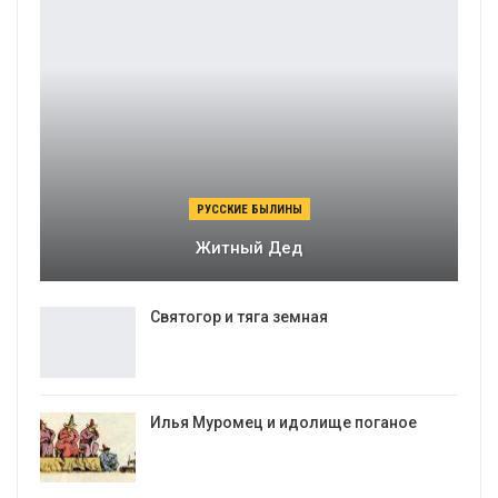
РУССКИЕ БЫЛИНЫ
Житный Дед
Святогор и тяга земная
Илья Муромец и идолище поганое