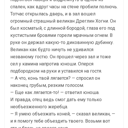
спален, как вдруг часы на стене пробили полночь.
Тотчас открылась дверь, и в зал вошел
огромный страшный великан Дреглин Хогни. Он
был косматый, с длинной бородой, глаза его под
кустистыми бровями горели мрачным огнем. В
руке он держал какую-то диковинную дубинку.
Великан как будто ничуть не удивился
незваному гостю. Он прошел через зал и тоже
сел у камина напротив юноши. Оперся
подбородком на руки и уставился на гостя.
— А что, конь твой лягается? — спросил он
наконец грубым, резким голосом.
— Еще как лягается-то! — ответил юноша.
И правда, отец ведь смог дать ему только
необъезженного жеребца.
— Я умею объезжать коней, — сказал великан, —
и я помогу тебе объездить твоего. Возьми вот