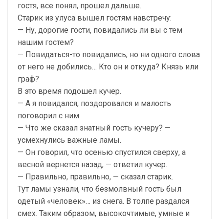
гостя, все понял, прошел дальше.
Старик из улуса вышел гостям навстречу:
— Ну, дорогие гости, повидались ли вы с тем
нашим гостем?
— Повидаться-то повидались, но ни одного слова
от него не добились… Кто он и откуда? Князь или
граф?
В это время подошел кучер.
— А я повидался, поздоровался и малость
поговорил с ним.
— Что же сказал знатный гость кучеру? —
усмехнулись важные ламы.
— Он говорил, что осенью спустился сверху, а
весной вернется назад, — ответил кучер.
— Правильно, правильно, — сказал старик.
Тут ламы узнали, что безмолвный гость был
одетый «человек»… из снега. В толпе раздался
смех. Таким образом, высокочтимые, умные и