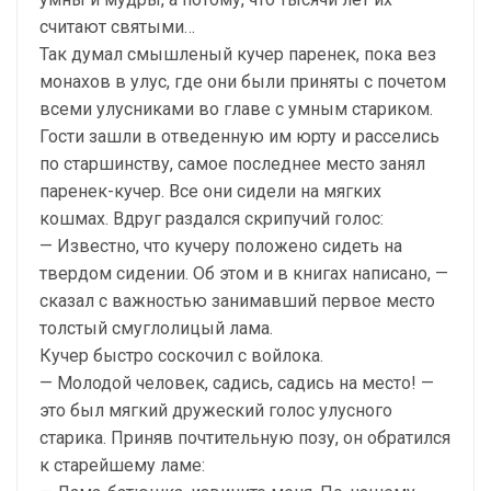
считают святыми…
Так думал смышленый кучер паренек, пока вез
монахов в улус, где они были приняты с почетом
всеми улусниками во главе с умным стариком.
Гости зашли в отведенную им юрту и расселись
по старшинству, самое последнее место занял
паренек-кучер. Все они сидели на мягких
кошмах. Вдруг раздался скрипучий голос:
— Известно, что кучеру положено сидеть на
твердом сидении. Об этом и в книгах написано, —
сказал с важностью занимавший первое место
толстый смуглолицый лама.
Кучер быстро соскочил с войлока.
— Молодой человек, садись, садись на место! —
это был мягкий дружеский голос улусного
старика. Приняв почтительную позу, он обратился
к старейшему ламе: