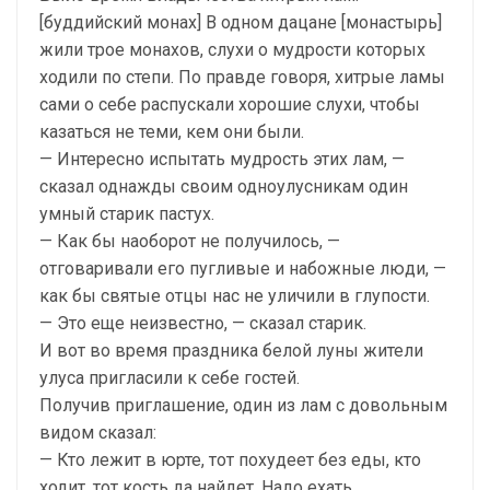
[буддийский монах] В одном дацане [монастырь]
жили трое монахов, слухи о мудрости которых
ходили по степи. По правде говоря, хитрые ламы
сами о себе распускали хорошие слухи, чтобы
казаться не теми, кем они были.
— Интересно испытать мудрость этих лам, —
сказал однажды своим одноулусникам один
умный старик пастух.
— Как бы наоборот не получилось, —
отговаривали его пугливые и набожные люди, —
как бы святые отцы нас не уличили в глупости.
— Это еще неизвестно, — сказал старик.
И вот во время праздника белой луны жители
улуса пригласили к себе гостей.
Получив приглашение, один из лам с довольным
видом сказал:
— Кто лежит в юрте, тот похудеет без еды, кто
ходит, тот кость да найдет. Надо ехать.