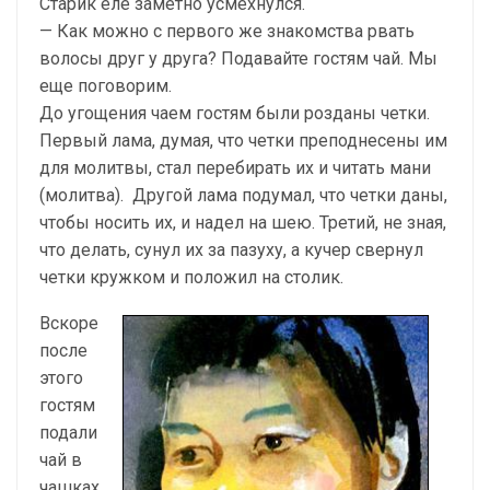
Старик еле заметно усмехнулся.
— Как можно с первого же знакомства рвать
волосы друг у друга? Подавайте гостям чай. Мы
еще поговорим.
До угощения чаем гостям были розданы четки.
Первый лама, думая, что четки преподнесены им
для молитвы, стал перебирать их и читать мани
(молитва). Другой лама подумал, что четки даны,
чтобы носить их, и надел на шею. Третий, не зная,
что делать, сунул их за пазуху, а кучер свернул
четки кружком и положил на столик.
Вскоре
после
этого
гостям
подали
чай в
чашках