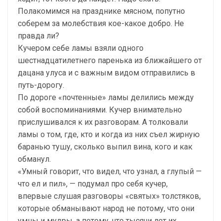
Полакомимся на празднике мясном, попутно
соберем за молебствия кое-какое добро. Не
правда ли?
Кучером себе ламы взяли одного
шестнадцатилетнего паренька из ближайшего от
дацана улуса и с важным видом отправились в
путь-дорогу.
По дороге «почтенные» ламы делились между
собой воспоминаниями. Кучер внимательно
прислушивался к их разговорам. А толковали
ламы о том, где, кто и когда из них съел жирную
баранью тушу, сколько выпил вина, кого и как
обманул.
«Умный говорит, что видел, что узнал, а глупый —
что ел и пил», — подумал про себя кучер,
впервые слушая разговоры «святых» толстяков,
которые обманывают народ не потому, что они
умны и мудры, а потому, что тысячи лет их