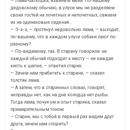
— Лама-батюшка, извините меня. По-нашему
дедовскому обычаю, в улусе мы не разделяем
своих гостей на почетных и непочетных, сажаем
их на одинаковые сидения…
— Э-э-э, — протянул недовольно лама, — выходит,
по-вашему, что в каждом улусе собаки лают по-
разному?
— По-видимому, так. В старину говорили: не
каждый обычай подходит к месту — не каждая
кисть к шапке, — ответил старик.
— Зачем нам прибегать к старине, — сказал
толстяк лама.
— А затем, что в старинных словах, говорят,
неправды нет, как на дне колодца нет рыбы.
Тогда лама, почуя ум и опыт старика, сказал
примирительным тоном:
— Старик, мы с тобой в первый раз видим друг
друга, зачем нам спорить?